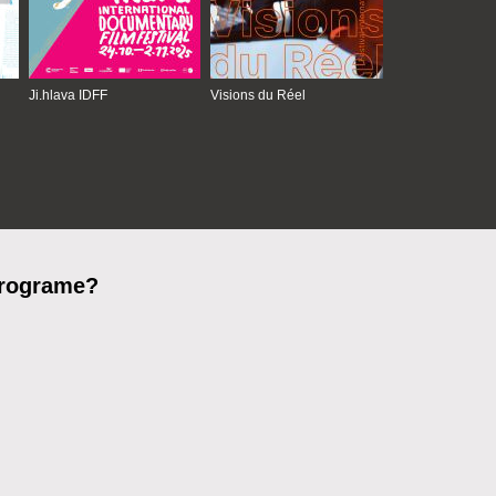
Ji.hlava IDFF
Visions du Réel
programe?