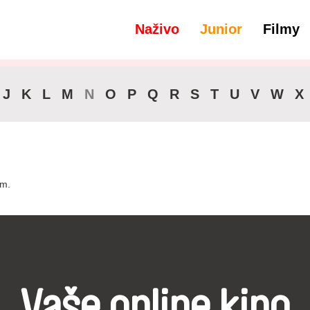
Naživo
Junior
Filmy
filtre
Audio -
J
K
L
M
N
O
P
Q
R
S
T
U
V
W
X
lm.
Vaše online kino