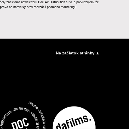
 zasielania newsletteru Doc-Air Distribution s.r.o. a potvrdzujem, že
rávo na námietky proti realizácií priameho marketingu.
Na začiatok stránky ▲