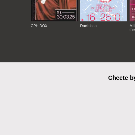
CPH:DOX
Doclisboa
Mil
Gra
Chcete b