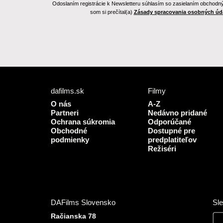
Odoslaním registrácie k Newsletteru súhlasím so zasielaním obchodnýc
som si prečítal(a)
Zásady spracovania osobných úd
dafilms.sk
Filmy
O nás
A-Z
Partneri
Nedávno pridané
Ochrana súkromia
Odporúčané
Obchodné
Dostupné pre
podmienky
predplatiteľov
Režiséri
DAFilms Slovensko
Sle
Račianska 78