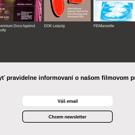
lennium Docs Against
DOK Leipzig
FIDMarseille
vity
yť pravidelne informovaní o našom filmovom 