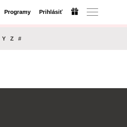
Programy
Prihlásiť
Upraviť
Y
Z
#