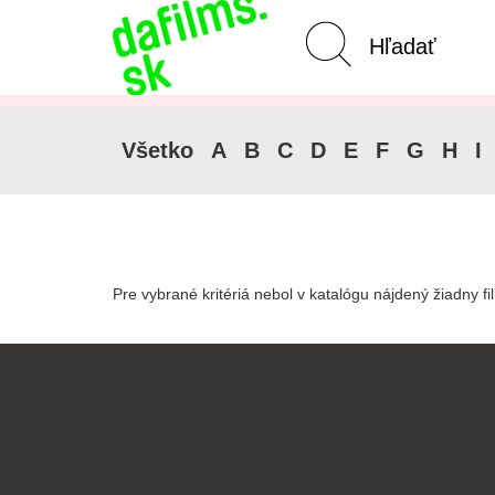
Pokročilé vyhľadávanie
Zrušiť 
Všetko
A
B
C
D
E
F
G
H
I
Pre vybrané kritériá nebol v katalógu nájdený žiadny fi