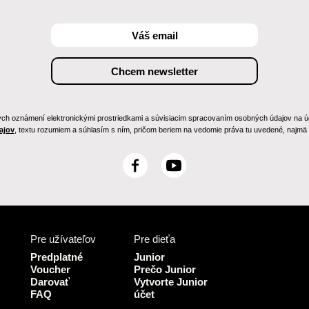
h oznámení elektronickými prostriedkami a súvisiacim spracovaním osobných údajov na účely
ajov
, textu rozumiem a súhlasím s ním, pričom beriem na vedomie práva tu uvedené, najmä p
F
Y
a
o
c
u
e
T
b
u
Pre užívateľov
Pre dieťa
o
b
o
e
Predplatné
Junior
k
Voucher
Prečo Junior
Darovať
Vytvorte Junior
FAQ
účet