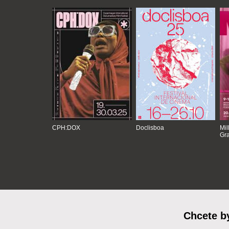
CPH:DOX
Doclisboa
Mil
Gra
Chcete b