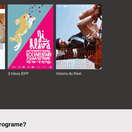
Ji.hlava IDFF
Visions du Réel
programe?