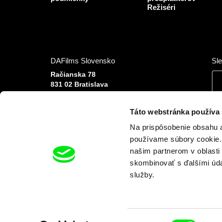
Režiséri
DAFilms Slovensko
Sle
Račianska 78
831 02 Bratislava
Slovenská republika
Tel: +420 777 613 094 (Po–Pia 9:00–16:00)
Táto webstránka používa
E-mail:
info@dafilms.sk
Na prispôsobenie obsahu a
používame súbory cookie. 
našim partnerom v oblasti 
skombinovať s ďalšími údaj
služby.
Finanční partneri
Výber