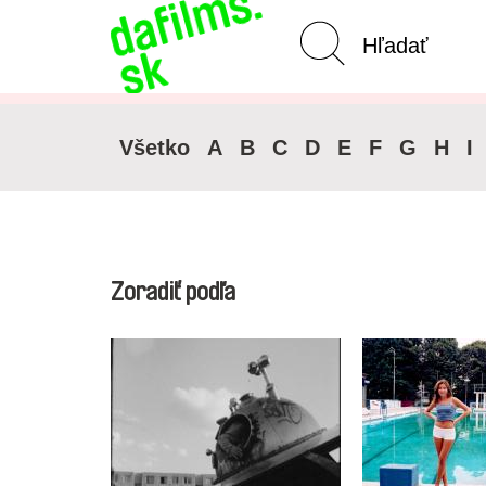
Pokročilé vyhľadávanie
Všetko
A
B
C
D
E
F
G
H
I
Zoradiť podľa