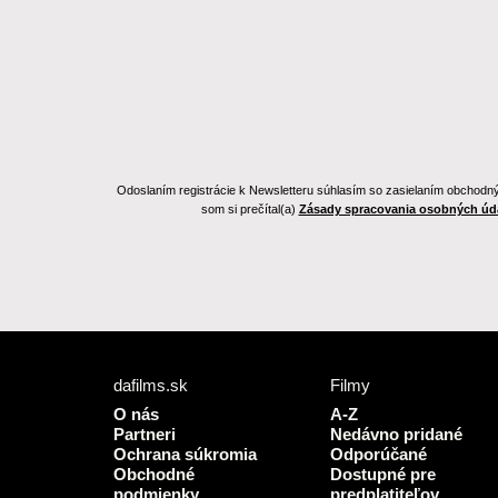
Odoslaním registrácie k Newsletteru súhlasím so zasielaním obchodnýc
som si prečítal(a)
Zásady spracovania osobných úd
dafilms.sk
Filmy
O nás
A-Z
Partneri
Nedávno pridané
Ochrana súkromia
Odporúčané
Obchodné
Dostupné pre
podmienky
predplatiteľov