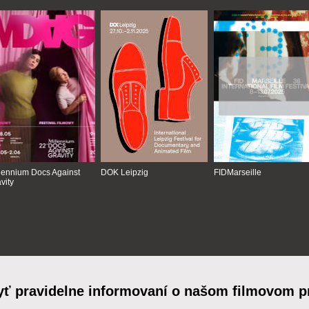
lennium Docs Against
DOK Leipzig
FIDMarseille
vity
yť pravidelne informovaní o našom filmovom 