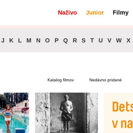
Naživo
Junior
Filmy
J
K
L
M
N
O
P
Q
R
S
T
U
V
W
X
Katalog filmov
Nedávno pridané