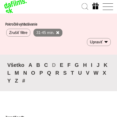
Pokročilé vyhľadávanie
Zrušiť filtre
31-45 min.
Upraviť
Všetko
A
B
C
D
E
F
G
H
I
J
K
L
M
N
O
P
Q
R
S
T
U
V
W
X
Y
Z
#