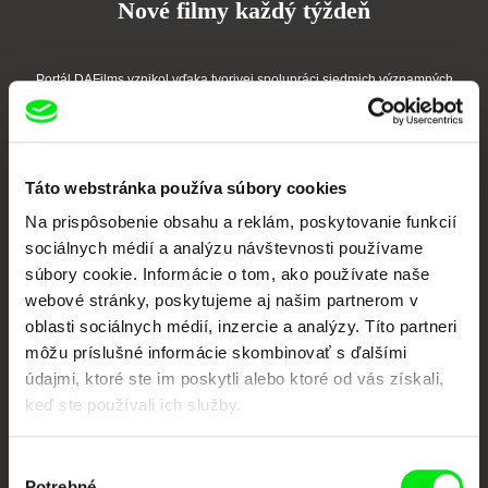
Nové filmy každý týždeň
Portál DAFilms vznikol vďaka tvorivej spolupráci siedmich významných
európskych festivalov dokumentárneho filmu združených pod Doc Alliance.
Členovia Doc Alliance
Táto webstránka používa súbory cookies
Na prispôsobenie obsahu a reklám, poskytovanie funkcií
sociálnych médií a analýzu návštevnosti používame
súbory cookie. Informácie o tom, ako používate naše
webové stránky, poskytujeme aj našim partnerom v
oblasti sociálnych médií, inzercie a analýzy. Títo partneri
CPH:DOX
Doclisboa
Millennium Docs
DOK Leipzig
môžu príslušné informácie skombinovať s ďalšími
Against Gravity
údajmi, ktoré ste im poskytli alebo ktoré od vás získali,
keď ste používali ich služby.
Výber
Potrebné