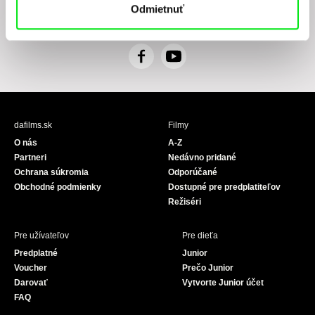
Odmietnuť
ním, pričom beriem na vedomie práva tu uvedené, najmä právo na námietky proti
realizácií priameho marketingu.
F
Y
a
o
c
u
e
T
b
u
dafilms.sk
Filmy
o
b
O nás
A-Z
o
e
Partneri
Nedávno pridané
k
Ochrana súkromia
Odporúčané
Obchodné podmienky
Dostupné pre predplatiteľov
Režiséri
Pre užívateľov
Pre dieťa
Predplatné
Junior
Voucher
Prečo Junior
Darovať
Vytvorte Junior účet
FAQ