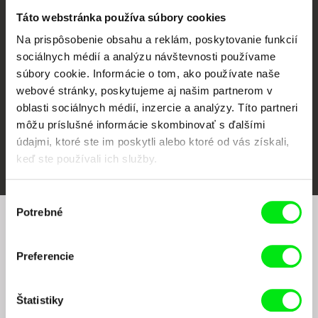
CPH:DOX
Doclisboa
Millennium Docs
DOK Leipzig
Táto webstránka používa súbory cookies
Against Gravity
Na prispôsobenie obsahu a reklám, poskytovanie funkcií
sociálnych médií a analýzu návštevnosti používame
súbory cookie. Informácie o tom, ako používate naše
webové stránky, poskytujeme aj našim partnerom v
oblasti sociálnych médií, inzercie a analýzy. Títo partneri
môžu príslušné informácie skombinovať s ďalšími
údajmi, ktoré ste im poskytli alebo ktoré od vás získali,
FIDMarseille
Ji.hlava IDFF
Visions du Réel
keď ste používali ich služby.
Výber
Potrebné
súhlasu
Chcete byť pravidelne informovaní o našom
filmovom programe?
Preferencie
Štatistiky