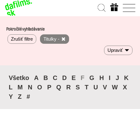
Pokročilé vyhľadávanie
Zrušiť filtre
Titulky -
Upraviť
Všetko
A
B
C
D
E
F
G
H
I
J
K
L
M
N
O
P
Q
R
S
T
U
V
W
X
Y
Z
#