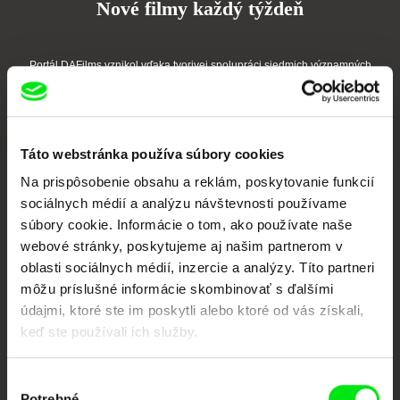
Nové filmy každý týždeň
Portál DAFilms vznikol vďaka tvorivej spolupráci siedmich významných
európskych festivalov dokumentárneho filmu združených pod Doc Alliance.
Členovia Doc Alliance
Táto webstránka používa súbory cookies
Na prispôsobenie obsahu a reklám, poskytovanie funkcií
sociálnych médií a analýzu návštevnosti používame
súbory cookie. Informácie o tom, ako používate naše
webové stránky, poskytujeme aj našim partnerom v
oblasti sociálnych médií, inzercie a analýzy. Títo partneri
CPH:DOX
Doclisboa
Millennium Docs
DOK Leipzig
môžu príslušné informácie skombinovať s ďalšími
Against Gravity
údajmi, ktoré ste im poskytli alebo ktoré od vás získali,
keď ste používali ich služby.
Výber
Potrebné