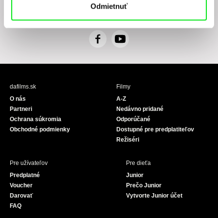
Odmietnuť
ním, pričom beriem na vedomie práva tu uvedené, najmä právo na námietky proti
realizácií priameho marketingu.
F
Y
a
o
c
u
e
T
b
u
dafilms.sk
Filmy
o
b
O nás
A-Z
o
e
Partneri
Nedávno pridané
k
Ochrana súkromia
Odporúčané
Obchodné podmienky
Dostupné pre predplatiteľov
Režiséri
Pre užívateľov
Pre dieťa
Predplatné
Junior
Voucher
Prečo Junior
Darovať
Vytvorte Junior účet
FAQ