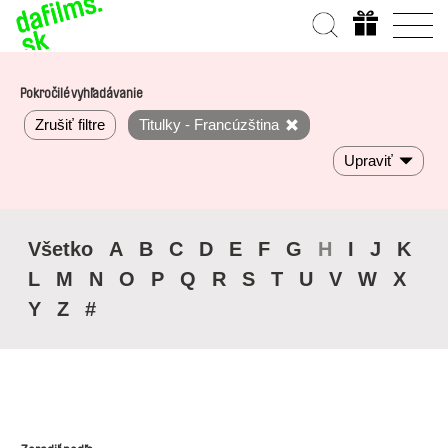
Pokročilé vyhľadávanie
Zrušiť filtre
Titulky - Francúzština
Upraviť
Všetko
A
B
C
D
E
F
G
H
I
J
K
L
M
N
O
P
Q
R
S
T
U
V
W
X
Y
Z
#