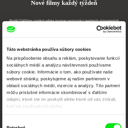
Nové filmy každý týždeň
Portál DAFilms vznikol vďaka tvorivej spolupráci siedmich významných
európskych festivalov dokumentárneho filmu združených pod Doc Alliance.
Členovia Doc Alliance
Táto webstránka používa súbory cookies
Na prispôsobenie obsahu a reklám, poskytovanie funkcií
sociálnych médií a analýzu návštevnosti používame
súbory cookie. Informácie o tom, ako používate naše
webové stránky, poskytujeme aj našim partnerom v
oblasti sociálnych médií, inzercie a analýzy. Títo partneri
CPH:DOX
Doclisboa
Millennium Docs
DOK Leipzig
môžu príslušné informácie skombinovať s ďalšími
Against Gravity
údajmi, ktoré ste im poskytli alebo ktoré od vás získali,
keď ste používali ich služby.
Výber
Potrebné