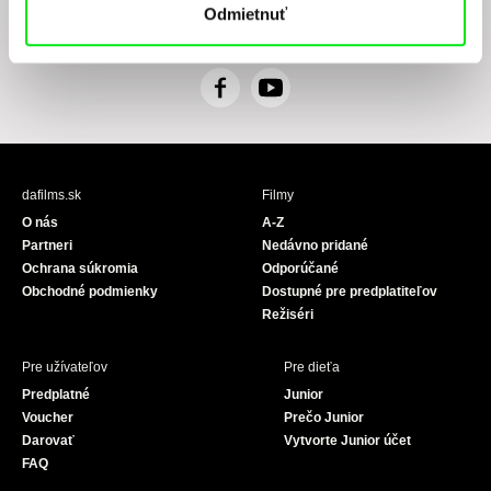
Odmietnuť
ním, pričom beriem na vedomie práva tu uvedené, najmä právo na námietky proti
realizácií priameho marketingu.
F
Y
a
o
c
u
e
T
b
u
dafilms.sk
Filmy
o
b
O nás
A-Z
o
e
Partneri
Nedávno pridané
k
Ochrana súkromia
Odporúčané
Obchodné podmienky
Dostupné pre predplatiteľov
Režiséri
Pre užívateľov
Pre dieťa
Predplatné
Junior
Voucher
Prečo Junior
Darovať
Vytvorte Junior účet
FAQ