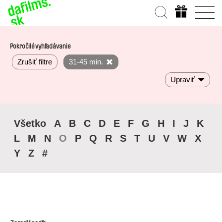
Pokročilé vyhľadávanie
Zrušiť filtre
31-45 min.
Upraviť
Všetko
A
B
C
D
E
F
G
H
I
J
K
L
M
N
O
P
Q
R
S
T
U
V
W
X
Y
Z
#