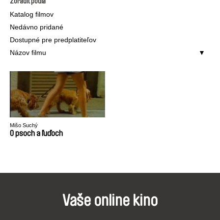
Zoradiť podľa
Katalog filmov
Nedávno pridané
Dostupné pre predplatiteľov
Názov filmu
Mišo Suchý
O psoch a ľuďoch
Vaše online kino