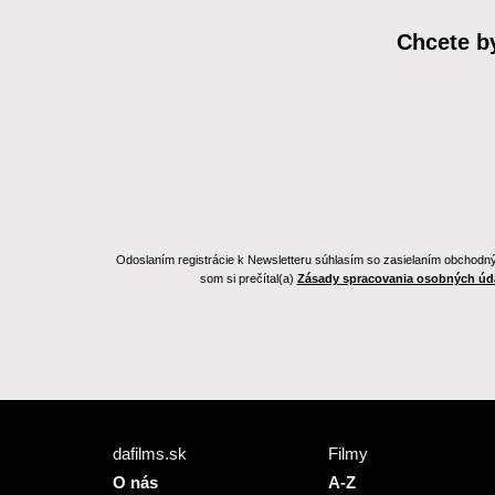
Chcete b
Odoslaním registrácie k Newsletteru súhlasím so zasielaním obchodnýc
som si prečítal(a)
Zásady spracovania osobných úd
dafilms.sk
Filmy
O nás
A-Z