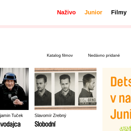
Naživo
Junior
Filmy
filtre
Titulky - Nemčina
Katalog filmov
Nedávno pridané
njamin Tuček
Slavomír Zrebný
avodajca
Slobodní