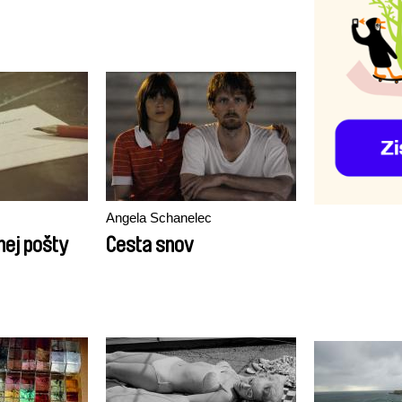
Angela Schanelec
ľnej pošty
Cesta snov