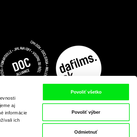
Povoliť všetko
evnosti
jeme aj
Povoliť výber
né informácie
žívali ich
Odmietnuť
Predplatiť