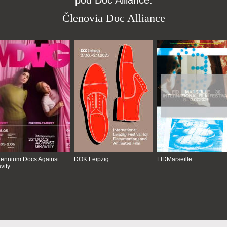
pod Doc Alliance.
Členovia Doc Alliance
lennium Docs Against
DOK Leipzig
FIDMarseille
vity