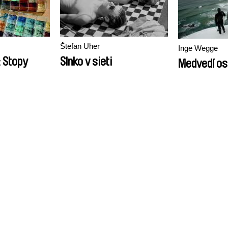
Štefan Uher
Inge Wegge
: Stopy
Slnko v sieti
Medvedí os