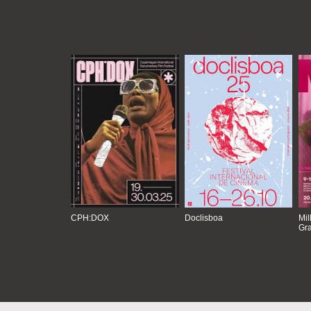
CPH:DOX
Doclisboa
Mil
Gra