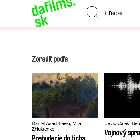
Pokročilé vyhľadávanie
Zrušiť 
Zoradiť podľa
Daniel Asadi Faezi, Mila
David Čálek, Be
Zhluktenko
Vojnový spr
Prebudenie do ticha