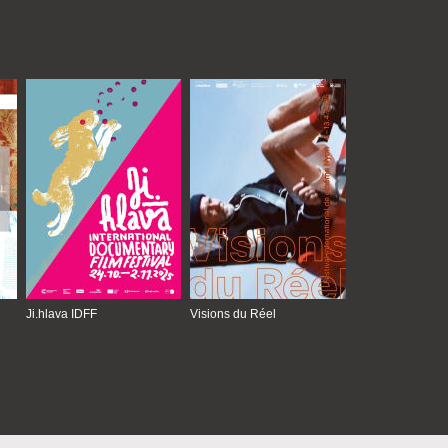
Ji.hlava IDFF
Visions du Réel