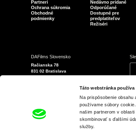
Partneri
Nedávno pridané
Ochrana súkromia
Odporúčané
Obchodné
Dostupné pre
podmienky
predplatiteľov
Režiséri
DAFilms Slovensko
Sle
Račianska 78
831 02 Bratislava
Slovenská republika
Tel: +420 777 613 094 (Po–Pia 9:00–16:00)
Táto webstránka používa
E-mail:
info@dafilms.sk
Na prispôsobenie obsahu a
používame súbory cookie. 
našim partnerom v oblasti 
skombinovať s ďalšími údaj
služby.
Finanční partneri