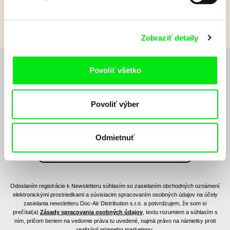
Zobraziť detaily
Povoliť všetko
Chcete byť pravidelne informovaní o novinkách v
junior programe?
Povoliť výber
Odmietnuť
Odoslaním registrácie k Newsletteru súhlasím so zasielaním obchodných oznámení
elektronickými prostriedkami a súvisiacim spracovaním osobných údajov na účely
zasielania newsletteru Doc-Air Distribution s.r.o. a potvrdzujem, že som si
prečítal(a)
Zásady spracovania osobných údajov
, textu rozumiem a súhlasím s
ním, pričom beriem na vedomie práva tu uvedené, najmä právo na námietky proti
realizácií priameho marketingu.