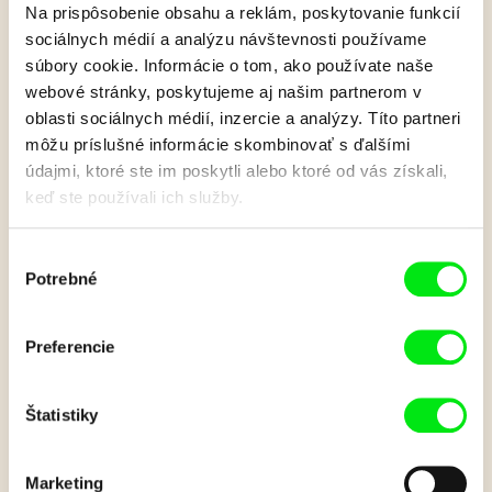
Na prispôsobenie obsahu a reklám, poskytovanie funkcií
sociálnych médií a analýzu návštevnosti používame
súbory cookie. Informácie o tom, ako používate naše
Cez palubu!
webové stránky, poskytujeme aj našim partnerom v
oblasti sociálnych médií, inzercie a analýzy. Títo partneri
môžu príslušné informácie skombinovať s ďalšími
V príbehu o Arche, v ktorej mal Noe zhromaždiť páry
údajmi, ktoré ste im poskytli alebo ktoré od vás získali,
niektorých zvierat, aby ich zachránil pred istým vyhynutím,
keď ste používali ich služby.
tvorcovia tohoto konkrétneho filmu pridávajú drobný bonus -
zvierací pár, ktorý by Noe zachrániť určite nechcel. Tvorí ho
škuľavý, spomalený Chameleón s večne vyplazeným
Výber
jazykom a schopnosťou meniť farby a vypelichaný, plachý, no
Potrebné
súhlasu
prekvapivo rýchly Kiwi.
Zobraziť viac
Preferencie
Štatistiky
Film bohužiaľ nie je k dispozícii :(
Je nám ľúto, ale tento film nie je vo Vašej krajine
k dispozícií.
Marketing