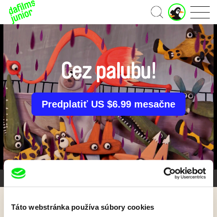
J
Domov
u
n
i
o
r
Cez palubu!
ú
č
e
t
Predplatiť US $6.99 mesačne
Galéria 1/4
Táto webstránka používa súbory cookies
Späť