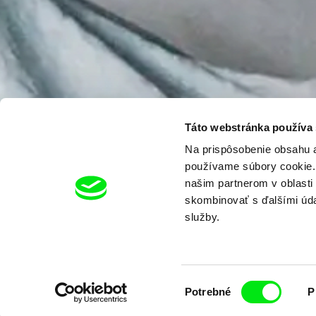
Táto webstránka používa
Na prispôsobenie obsahu a
používame súbory cookie. 
našim partnerom v oblasti 
skombinovať s ďalšími údaj
služby.
Výber
Potrebné
P
súhlasu