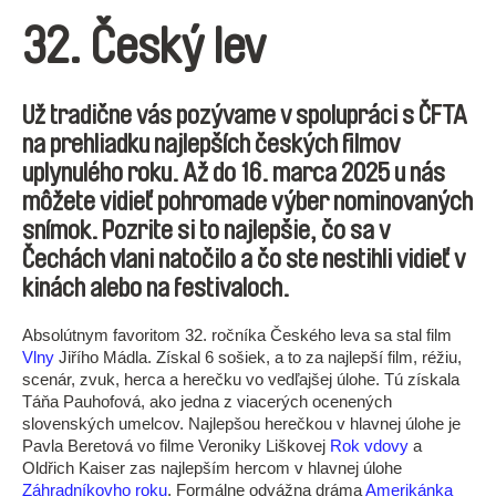
32. Český lev
Už tradične vás pozývame v spolupráci s ČFTA
na prehliadku najlepších českých filmov
uplynulého roku. Až do 16. marca 2025 u nás
môžete vidieť pohromade výber nominovaných
snímok. Pozrite si to najlepšie, čo sa v
Čechách vlani natočilo a čo ste nestihli vidieť v
kinách alebo na festivaloch.
Absolútnym favoritom 32. ročníka Českého leva sa stal film
Vlny
Jiřího Mádla. Získal 6 sošiek, a to za najlepší film, réžiu,
scenár, zvuk, herca a herečku vo vedľajšej úlohe. Tú získala
Táňa Pauhofová, ako jedna z viacerých ocenených
slovenských umelcov. Najlepšou herečkou v hlavnej úlohe je
Pavla Beretová vo filme Veroniky Liškovej
Rok vdovy
a
Oldřich Kaiser zas najlepším hercom v hlavnej úlohe
Záhradníkovho roku
. Formálne odvážna dráma
Amerikánka