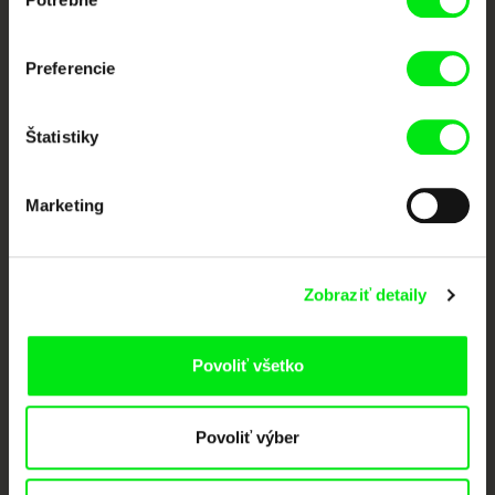
súhlasu
Nové filmy každý týždeň
Preferencie
Portál DAFilms vznikol vďaka tvorivej spolupráci siedmich významných
európskych festivalov dokumentárneho filmu združených pod Doc Alliance.
Členovia Doc Alliance
Štatistiky
Marketing
Zobraziť detaily
CPH:DOX
Doclisboa
Millennium Docs
DOK Leipzig
Against Gravity
Povoliť všetko
Povoliť výber