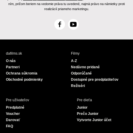
ním, pričom beriem na vedomie práva tu uvedené, najmä právo na námietky proti
realizácií priameho marketingu.
F
Y
a
o
c
u
e
T
b
u
dafilms.sk
Filmy
o
b
O nás
A-Z
o
e
Partneri
Nedávno pridané
k
Ochrana súkromia
Odporúčané
Obchodné podmienky
Dostupné pre predplatiteľov
Režiséri
Pre užívateľov
Pre dieťa
Predplatné
Junior
Voucher
Prečo Junior
Darovať
Vytvorte Junior účet
FAQ