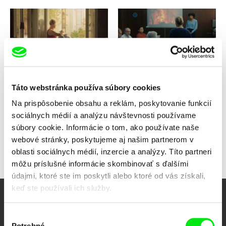
Apolena Rychlíková
Greta Stocklassa
Hranice Európy
Bzukot Země
Táto webstránka používa súbory cookies
Na prispôsobenie obsahu a reklám, poskytovanie funkcií
sociálnych médií a analýzu návštevnosti používame
súbory cookie. Informácie o tom, ako používate naše
Späť na všetky výbery
webové stránky, poskytujeme aj našim partnerom v
oblasti sociálnych médií, inzercie a analýzy. Títo partneri
môžu príslušné informácie skombinovať s ďalšími
údajmi, ktoré ste im poskytli alebo ktoré od vás získali,
keď ste používali ich služby.
Vaše online kino
Výber
Potrebné