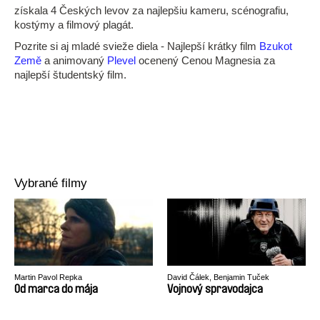
získala 4 Českých levov za najlepšiu kameru, scénografiu,
kostýmy a filmový plagát.
Pozrite si aj mladé svieže diela - Najlepší krátky film
Bzukot
Země
a animovaný
Plevel
ocenený Cenou Magnesia za
najlepší študentský film.
Vybrané filmy
Martin Pavol Repka
David Čálek, Benjamin Tuček
Od marca do mája
Vojnový spravodajca