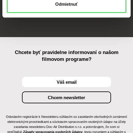
Odmietnuť
FIDMarseille
Ji.hlava IDFF
Visions du Réel
Chcete byť pravidelne informovaní o našom
filmovom programe?
Odoslaním registrácie k Newsletteru súhlasím so zasielaním obchodných oznámení
elektronickými prostriedkami a súvisiacim spracovaním osobných údajov na účely
zasielania newsletteru Doc-Air Distribution s.r.o. a potvrdzujem, že som si
prečítal(a)
Zásady spracovania osobných údajov
, textu rozumiem a súhlasím s