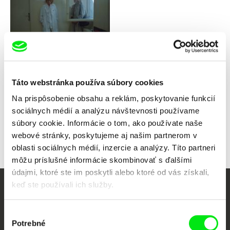
Dušan Hanák
Tichá radosť
Táto webstránka používa súbory cookies
Na prispôsobenie obsahu a reklám, poskytovanie funkcií
sociálnych médií a analýzu návštevnosti používame
súbory cookie. Informácie o tom, ako používate naše
Späť na všetky výbery
webové stránky, poskytujeme aj našim partnerom v
oblasti sociálnych médií, inzercie a analýzy. Títo partneri
môžu príslušné informácie skombinovať s ďalšími
údajmi, ktoré ste im poskytli alebo ktoré od vás získali,
keď ste používali ich služby.
Vaše online kino
Výber
Nové filmy každý týždeň
Potrebné
súhlasu