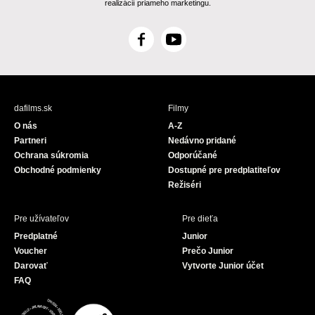
realizácií priameho marketingu.
F
Y
a
o
c
u
e
T
b
u
dafilms.sk
Filmy
o
b
O nás
A-Z
o
e
Partneri
Nedávno pridané
k
Ochrana súkromia
Odporúčané
Obchodné podmienky
Dostupné pre predplatiteľov
Režiséri
Pre užívateľov
Pre dieťa
Predplatné
Junior
Voucher
Prečo Junior
Darovať
Vytvorte Junior účet
FAQ