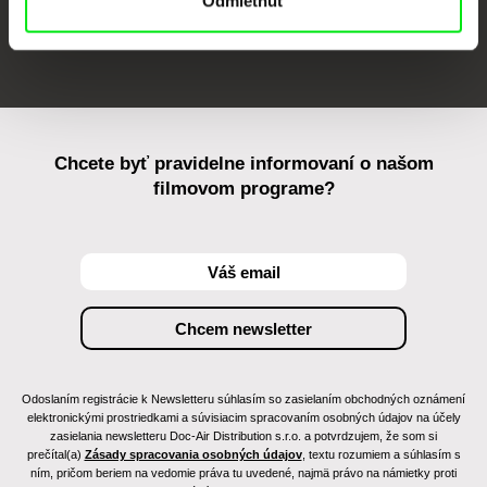
Odmietnuť
FIDMarseille
Ji.hlava IDFF
Visions du Réel
Chcete byť pravidelne informovaní o našom
filmovom programe?
Odoslaním registrácie k Newsletteru súhlasím so zasielaním obchodných oznámení
elektronickými prostriedkami a súvisiacim spracovaním osobných údajov na účely
zasielania newsletteru Doc-Air Distribution s.r.o. a potvrdzujem, že som si
prečítal(a)
Zásady spracovania osobných údajov
, textu rozumiem a súhlasím s
ním, pričom beriem na vedomie práva tu uvedené, najmä právo na námietky proti