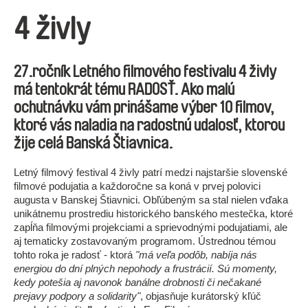
4 živly
27.ročník Letného filmového festivalu 4 živly
má tentokrát tému RADOSŤ. Ako malú
ochutnávku vám prinášame výber 10 filmov,
ktoré vás naladia na radostnú udalosť, ktorou
žije celá Banská Štiavnica.
Letný filmový festival 4 živly patrí medzi najstaršie slovenské
filmové podujatia a každoročne sa koná v prvej polovici
augusta v Banskej Štiavnici. Obľúbeným sa stal nielen vďaka
unikátnemu prostrediu historického banského mestečka, ktoré
zapĺňa filmovými projekciami a sprievodnými podujatiami, ale
aj tematicky zostavovaným programom. Ústrednou témou
tohto roka je radosť - ktorá
"má veľa podôb, nabíja nás
energiou do dní plných nepohody a frustrácií. Sú momenty,
kedy potešia aj navonok banálne drobnosti či nečakané
prejavy podpory a solidarity"
, objasňuje kurátorský kľúč