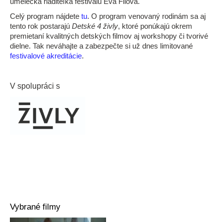
umelecká riaditeľka festivalu Eva Filová.
Celý program nájdete
tu
. O program venovaný rodinám sa aj
tento rok postarajú
Detské 4 živly
, ktoré ponúkajú okrem
premietaní kvalitných detských filmov aj workshopy či tvorivé
dielne. Tak neváhajte a zabezpečte si už dnes limitované
festivalové akreditácie
.
V spolupráci s
Vybrané filmy