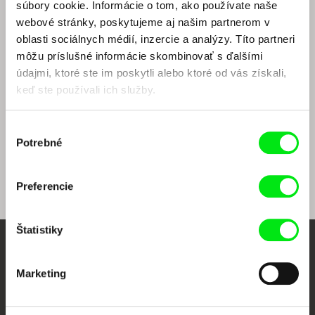
súbory cookie. Informácie o tom, ako používate naše
Z archívu živého vysielania
webové stránky, poskytujeme aj našim partnerom v
oblasti sociálnych médií, inzercie a analýzy. Títo partneri
môžu príslušné informácie skombinovať s ďalšími
údajmi, ktoré ste im poskytli alebo ktoré od vás získali,
keď ste používali ich služby.
Výber
Potrebné
súhlasu
Andrea Slováková
Diskusia o filme Osobní život
díry
Preferencie
Štatistiky
Vaše online kino
Marketing
Nové filmy každý týždeň