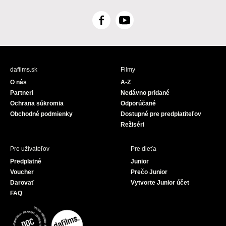
F
Y
a
o
c
u
e
T
b
u
dafilms.sk
Filmy
o
b
O nás
A-Z
o
e
Partneri
Nedávno pridané
k
Ochrana súkromia
Odporúčané
Obchodné podmienky
Dostupné pre predplatiteľov
Režiséri
Pre užívateľov
Pre dieťa
Predplatné
Junior
Voucher
Prečo Junior
Darovať
Vytvorte Junior účet
FAQ