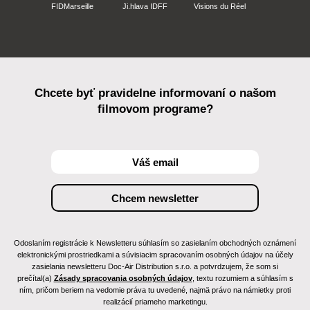
FIDMarseille
Ji.hlava IDFF
Visions du Réel
Chcete byť pravidelne informovaní o našom
filmovom programe?
Odoslaním registrácie k Newsletteru súhlasím so zasielaním obchodných oznámení
elektronickými prostriedkami a súvisiacim spracovaním osobných údajov na účely
zasielania newsletteru Doc-Air Distribution s.r.o. a potvrdzujem, že som si
prečítal(a)
Zásady spracovania osobných údajov
, textu rozumiem a súhlasím s
ním, pričom beriem na vedomie práva tu uvedené, najmä právo na námietky proti
realizácií priameho marketingu.