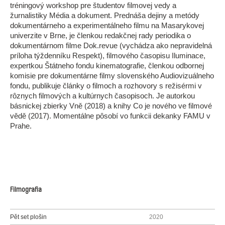
tréningový workshop pre študentov filmovej vedy a
žurnalistiky Média a dokument. Prednáša dejiny a metódy
dokumentárneho a experimentálneho filmu na Masarykovej
univerzite v Brne, je členkou redakčnej rady periodika o
dokumentárnom filme Dok.revue (vychádza ako nepravidelná
príloha týždenníku Respekt), filmového časopisu Iluminace,
expertkou Štátneho fondu kinematografie, členkou odbornej
komisie pre dokumentárne filmy slovenského Audiovizuálneho
fondu, publikuje články o filmoch a rozhovory s režisérmi v
rôznych filmových a kultúrnych časopisoch. Je autorkou
básnickej zbierky Vně (2018) a knihy Co je nového ve filmové
vědě (2017). Momentálne pôsobí vo funkcii dekanky FAMU v
Prahe.
Filmografia
Pět set plošin
2020