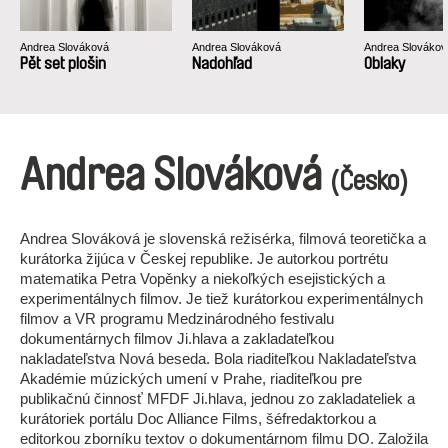
Andrea Slováková
Andrea Slováková
Andrea Slovákov
Pět set plošin
Nadohľad
Oblaky
Andrea Slováková
(Česko)
Andrea Slováková je slovenská režisérka, filmová teoretička a
kurátorka žijúca v Českej republike. Je autorkou portrétu
matematika Petra Vopěnky a niekoľkých esejistických a
experimentálnych filmov. Je tiež kurátorkou experimentálnych
filmov a VR programu Medzinárodného festivalu
dokumentárnych filmov Ji.hlava a zakladateľkou
nakladateľstva Nová beseda. Bola riaditeľkou Nakladateľstva
Akadémie múzických umení v Prahe, riaditeľkou pre
publikačnú činnosť MFDF Ji.hlava, jednou zo zakladateliek a
kurátoriek portálu Doc Alliance Films, šéfredaktorkou a
editorkou zborníku textov o dokumentárnom filmu DO. Založila