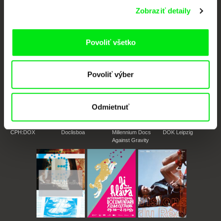
Zobraziť detaily
Portál DAFilms vznikol vďaka tvorivej spolupráci siedmich významných
európskych festivalov dokumentárneho filmu združených pod Doc Alliance.
Členovia Doc Alliance
Povoliť všetko
Povoliť výber
Odmietnuť
CPH:DOX
Doclisboa
Millennium Docs
DOK Leipzig
Against Gravity