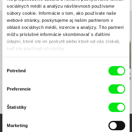
(ASFS) - Najlepší strih dokumentárneho filmu
e-mail:
asfk@asfk.sk
Punkchart Films
sociálnych médií a analýzu návštevnosti používame
IGRIC 2019 - Cena slovenskej filmovej kritiky
Špitálska 20
súbory cookie. Informácie o tom, ako používate naše
81108 Bratislava
webové stránky, poskytujeme aj našim partnerom v
Slovensko
oblasti sociálnych médií, inzercie a analýzy. Títo partneri
web:
http://punkchart.sk/
Súvisiace filmy (20)
môžu príslušné informácie skombinovať s ďalšími
e-mail:
ivan@punkchart.sk
údajmi, ktoré ste im poskytli alebo ktoré od vás získali,
Rozhlas a televízia Slovenska
keď ste používali ich služby.
Mlynská dolina
845 45 Bratislava
Výber
Slovensko
Potrebné
súhlasu
web:
https://www.rtvs.sk/
Radim Procházka
Peter Krištúfek
Karel Čtveráček
Pupok neba
Momentky
Pouť krkono
Slovenský filmový ústav
Grösslingová 32
Preferencie
811 09 Bratislava
Slovensko
web:
http://www.sfu.sk
Štatistiky
tel: +421-2-57 10 15 01
e-mail:
sfu@sfu.sk
Marketing
Vaše online kino