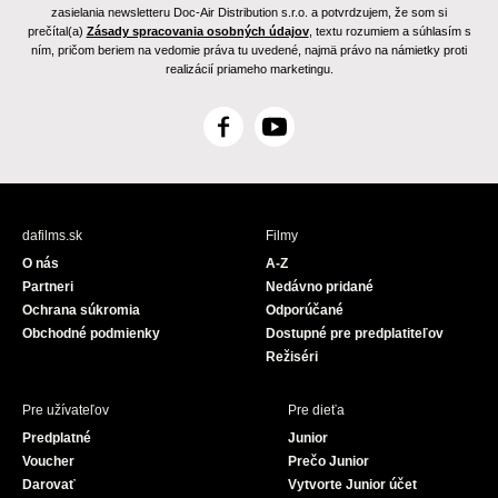
zasielania newsletteru Doc-Air Distribution s.r.o. a potvrdzujem, že som si
prečítal(a)
Zásady spracovania osobných údajov
, textu rozumiem a súhlasím s
ním, pričom beriem na vedomie práva tu uvedené, najmä právo na námietky proti
realizácií priameho marketingu.
F
Y
a
o
c
u
e
T
b
u
dafilms.sk
Filmy
o
b
O nás
A-Z
o
e
Partneri
Nedávno pridané
k
Ochrana súkromia
Odporúčané
Obchodné podmienky
Dostupné pre predplatiteľov
Režiséri
Pre užívateľov
Pre dieťa
Predplatné
Junior
Voucher
Prečo Junior
Darovať
Vytvorte Junior účet