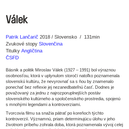
Válek
Réžia
Rok
Patrik Lančarič
2018
Slovensko
131min
výroby
Zvukové stopy
Slovenčina
Titulky
Angličtina
ČSFD
Básnik a politik Miroslav Válek (1927 – 1991) bol výraznou
osobnosťou, ktorá v uplynulom storočí natoľko poznamenala
slovenskú kultúru, že nevyrovnať sa s ňou by znamenalo
ponechať bez reﬂexie jej nezanedbateľnú časť. Dodnes je
považovaný za jednu z najrozporuplnejších postáv
slovenského kultúrneho a spoločenského prostredia, spojenú
s mnohými legendami a kontroverziami.
Tvorcovia filmu sa snažia pátrať po koreňoch týchto
kontroverzií. Významnú, priam determinujúcu úlohu v jeho
životnom príbehu zohrala doba, ktorá poznamenala vývoj celej