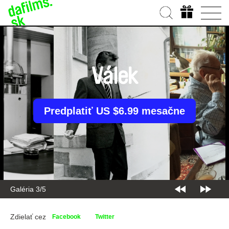
Válek
Predplatiť US $6.99 mesačne
Galéria 3/5
Zdielať cez
Facebook
Twitter