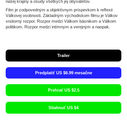
našej krajiny a osudy všetkých jej obyvateľov.
Film je zodpovedným a objektívnym príspevkom k reﬂexii
Válkovej osobnosti. Základným východiskom filmu je Válkov
vnútorný rozpor. Rozpor medzi Válkom básnikom a Válkom
politikom. Rozpor medzi intímnym a verejným a naopak.
Trailer
Predplatiť US $6.99 mesačne
Prehrať US $2.5
Stiahnuť US $4