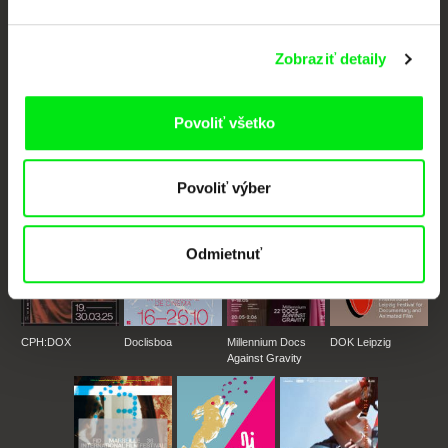
Nové filmy každý týždeň
Zobraziť detaily
Portál DAFilms vznikol vďaka tvorivej spolupráci siedmich významných
Povoliť všetko
európskych festivalov dokumentárneho filmu združených pod Doc Alliance.
Členovia Doc Alliance
Povoliť výber
Odmietnuť
CPH:DOX
Doclisboa
Millennium Docs
DOK Leipzig
Against Gravity