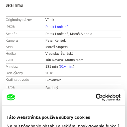
Detail filmu
Originálny názov
Válek
Réžia
Patrik Lančarič
Scenár
Patrik Lančarič, Maroš Šlapeta
Kamera
Peter Kelíšek
Strih
Maroš Šlapeta
Hudba
Vladislav Šarišský
Zvuk
Ján Ravasz, Martin Merc
Minutáž
131 min (
91+ min.
)
Rok výroby
2018
Krajina pôvodu
Slovensko
Farba
Farebný
Čiernobiely
Produkcia
BEETLEPRODUCTION
Slovensko
Distribúcia
ASFK
web:
http://beetleproduction.com/
Slovensko
Ocenenia
Slnko v sieti 2018 - Najlepší filmový strih
Táto webstránka používa súbory cookies
e-mail:
kelisek@beetleproduction.com
web:
http://www.asfk.sk
Ceny Asociácie slovenských filmových strihačov
Na prispôsobenie obsahu a reklám, poskytovanie funkcií