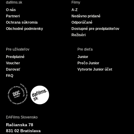
dafilms.sk
Filmy
o
b
O nás
A-Z
o
e
Partneri
Nedávno pridané
k
Ochrana súkromia
Odporúčané
Obchodné podmienky
Dostupné pre predplatiteľov
Režiséri
Pre užívateľov
Pre dieťa
Predplatné
Junior
Voucher
Prečo Junior
Darovať
Vytvorte Junior účet
FAQ
DAFilms Slovensko
Račianska 78
831 02 Bratislava