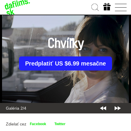
Chvíľky
Predplatiť US $6.99 mesačne
Galéria 2/4
Zdielať cez
Facebook
Twitter