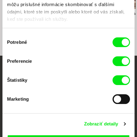
môžu príslušné informácie skombinovať s ďalšími
údajmi, ktoré ste im poskytli alebo ktoré od vás získali,
Drahomíra Vihanová
Václav Kadrnka
Bohdan Karásek
Správa o putovaní
Osemdesiat listov
Lucie
keď ste používali ich služby.
študentov Petra a
Jakuba
Výber
Potrebné
súhlasu
Preferencie
Vaše online kino
Štatistiky
Nové filmy každý týždeň
Marketing
Portál DAFilms vznikol vďaka tvorivej spolupráci siedmich významných
európskych festivalov dokumentárneho filmu združených pod Doc Alliance.
Členovia Doc Alliance
Zobraziť detaily