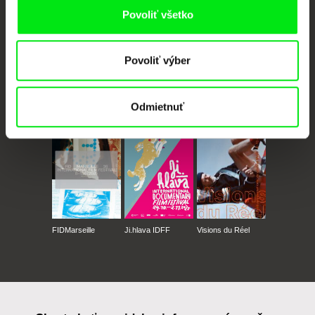
Povoliť všetko
Povoliť výber
CPH:DOX
Doclisboa
Millennium Docs
DOK Leipzig
Odmietnuť
Against Gravity
FIDMarseille
Ji.hlava IDFF
Visions du Réel