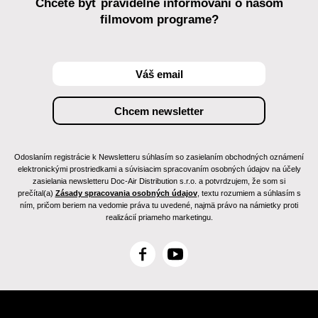
Chcete byť pravidelne informovaní o našom
filmovom programe?
Odoslaním registrácie k Newsletteru súhlasím so zasielaním obchodných oznámení
elektronickými prostriedkami a súvisiacim spracovaním osobných údajov na účely
zasielania newsletteru Doc-Air Distribution s.r.o. a potvrdzujem, že som si
prečítal(a)
Zásady spracovania osobných údajov
, textu rozumiem a súhlasím s
ním, pričom beriem na vedomie práva tu uvedené, najmä právo na námietky proti
realizácií priameho marketingu.
F
Y
a
o
c
u
e
T
b
u