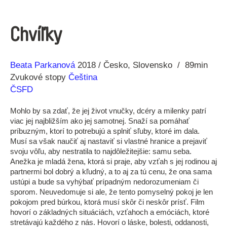
Chvíľky
Réžia
Rok
Beata Parkanová
2018
Česko
Slovensko
89min
výroby
Zvukové stopy
Čeština
ČSFD
Mohlo by sa zdať, že jej život vnučky, dcéry a milenky patrí
viac jej najbližším ako jej samotnej. Snaží sa pomáhať
príbuzným, ktorí to potrebujú a splniť sľuby, ktoré im dala.
Musí sa však naučiť aj nastaviť si vlastné hranice a prejaviť
svoju vôľu, aby nestratila to najdôležitejšie: samu seba.
Anežka je mladá žena, ktorá si praje, aby vzťah s jej rodinou aj
partnermi bol dobrý a kľudný, a to aj za tú cenu, že ona sama
ustúpi a bude sa vyhýbať prípadným nedorozumeniam či
sporom. Neuvedomuje si ale, že tento pomyselný pokoj je len
pokojom pred búrkou, ktorá musí skôr či neskôr prísť. Film
hovorí o základných situáciách, vzťahoch a emóciách, ktoré
stretávajú každého z nás. Hovorí o láske, bolesti, oddanosti,