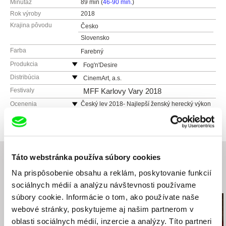
Minutáž
89 min (
46-90 min.
)
Rok výroby
2018
Krajina pôvodu
Česko
Slovensko
Farba
Farebný
Produkcia
Fog'n'Desire
Voroněžská 24
Distribúcia
CinemArt, a.s.
101 00 Praha 10
Národní třída 28
Festivaly
MFF Karlovy Vary 2018
Česko
111 21 Praha 1
Ocenenia
Český lev 2018- Najlepší ženský herecký výkon
web:
http://www.fogndesirefilms.com/
v hlavnej úlohe
Česko
web:
http://www.cinemart.cz
Heaven's Gate Productions
tel: +420 224 949 110
Česko
fax: +420 221 105 220
Táto webstránka používa súbory cookies
e-mail:
info@cinemart.cz
Na prispôsobenie obsahu a reklám, poskytovanie funkcií
Súvisiace filmy (20)
sociálnych médií a analýzu návštevnosti používame
súbory cookie. Informácie o tom, ako používate naše
webové stránky, poskytujeme aj našim partnerom v
oblasti sociálnych médií, inzercie a analýzy. Títo partneri