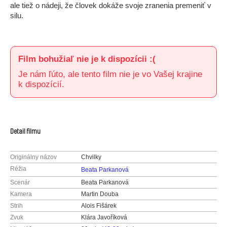
ale tiež o nádeji, že človek dokáže svoje zranenia premeniť v
silu.
Film bohužiaľ nie je k dispozícii :(
Je nám ľúto, ale tento film nie je vo Vašej krajine
k dispozícií.
Detail filmu
Originálny názov
Chvilky
Réžia
Beata Parkanová
Scenár
Beata Parkanová
Kamera
Martin Douba
Strih
Alois Fišárek
Zvuk
Klára Javoříková