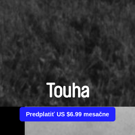
Touha
Predplatiť US $6.99 mesačne