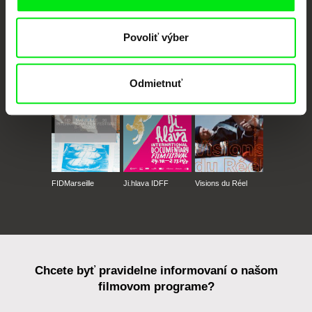
Povoliť výber
CPH:DOX
Doclisboa
Millennium Docs
DOK Leipzig
Against Gravity
Odmietnuť
FIDMarseille
Ji.hlava IDFF
Visions du Réel
Chcete byť pravidelne informovaní o našom
filmovom programe?