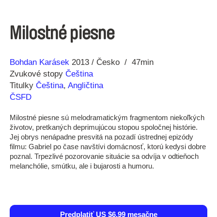
Milostné piesne
Réžia
Rok
Bohdan Karásek
2013
Česko
47min
výroby
Zvukové stopy
Čeština
Titulky
Čeština
,
Angličtina
ČSFD
Milostné piesne sú melodramatickým fragmentom niekoľkých
životov, pretkaných deprimujúcou stopou spoločnej histórie.
Jej obrys nenápadne presvitá na pozadí ústrednej epizódy
filmu: Gabriel po čase navštívi domácnosť, ktorú kedysi dobre
poznal. Trpezlivé pozorovanie situácie sa odvíja v odtieňoch
melanchólie, smútku, ale i bujarosti a humoru.
Predplatiť US $6.99 mesačne