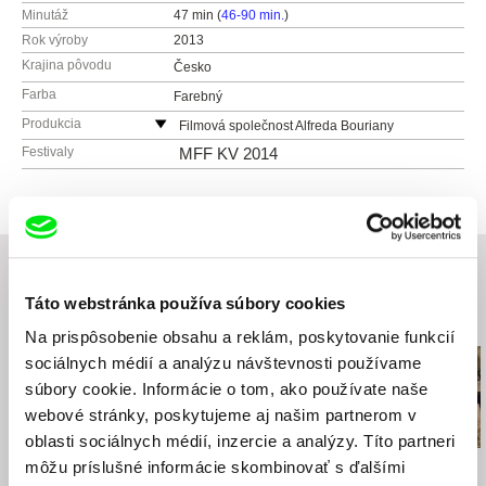
Minutáž
47 min (
46-90 min.
)
Rok výroby
2013
Krajina pôvodu
Česko
Farba
Farebný
Produkcia
Filmová společnost Alfreda Bouriany
Česko
Festivaly
MFF KV 2014
web:
https://www.facebook.com/alfredabourian
y
e-mail:
bohdanovo@gmail.com
Táto webstránka používa súbory cookies
Súvisiace filmy (20)
Na prispôsobenie obsahu a reklám, poskytovanie funkcií
sociálnych médií a analýzu návštevnosti používame
súbory cookie. Informácie o tom, ako používate naše
webové stránky, poskytujeme aj našim partnerom v
oblasti sociálnych médií, inzercie a analýzy. Títo partneri
môžu príslušné informácie skombinovať s ďalšími
Drahomíra Vihanová
Dušan Hanák
Dušan Hanák
Správa o putovaní
Ja milujem, ty miluješ
Ružové sny