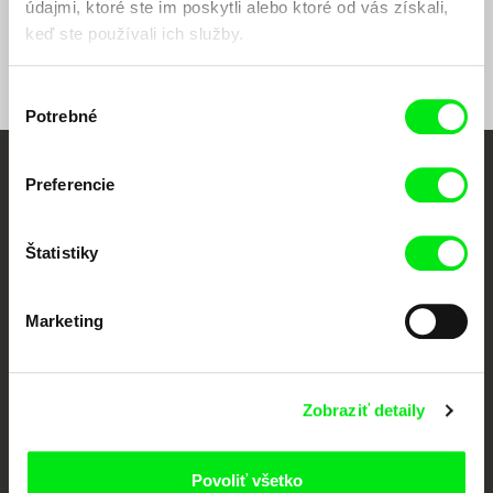
údajmi, ktoré ste im poskytli alebo ktoré od vás získali,
študentov Petra a
keď ste používali ich služby.
Jakuba
Výber
Potrebné
súhlasu
Preferencie
Vaše online kino
Nové filmy každý týždeň
Štatistiky
Portál DAFilms vznikol vďaka tvorivej spolupráci siedmich významných
Marketing
európskych festivalov dokumentárneho filmu združených pod Doc Alliance.
Členovia Doc Alliance
Zobraziť detaily
Povoliť všetko