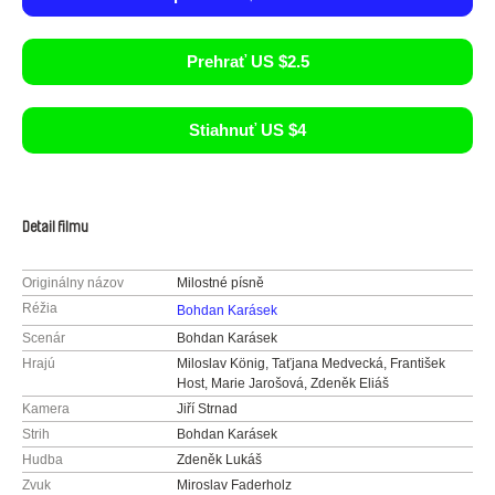
Prehrať US $2.5
Stiahnuť US $4
Detail filmu
Originálny názov
Milostné písně
Réžia
Bohdan Karásek
Scenár
Bohdan Karásek
Hrajú
Miloslav König, Taťjana Medvecká, František
Host, Marie Jarošová, Zdeněk Eliáš
Kamera
Jiří Strnad
Strih
Bohdan Karásek
Hudba
Zdeněk Lukáš
Zvuk
Miroslav Faderholz