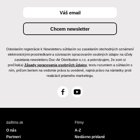
Odoslaním registrácie k Newsletteru súhlasím so zasielaním obchodných oznámení
elektronickými prostriedkami a súvisiacim spracovaním osobných údajov na účely
zasielania newsletteru Doc-Air Distribution s.r.o. a potvrdzujem, že som si
prečítal(a)
Zásady spracovania osobných údajov
, textu rozumiem a súhlasím s
ním, pričom beriem na vedomie práva tu uvedené, najmä právo na námietky proti
realizácií priameho marketingu.
F
Y
a
o
c
u
e
T
b
u
dafilms.sk
Filmy
o
b
O nás
A-Z
o
e
Partneri
Nedávno pridané
k