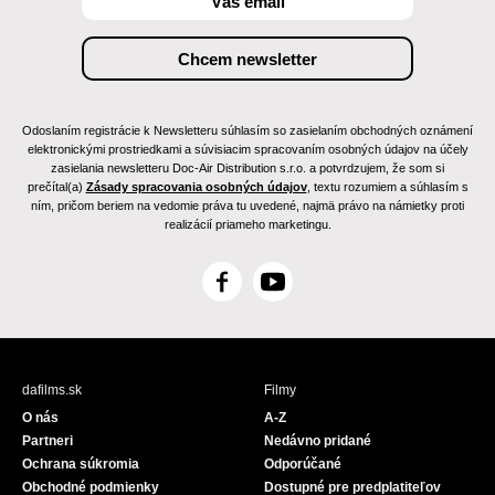
Odoslaním registrácie k Newsletteru súhlasím so zasielaním obchodných oznámení
elektronickými prostriedkami a súvisiacim spracovaním osobných údajov na účely
zasielania newsletteru Doc-Air Distribution s.r.o. a potvrdzujem, že som si
prečítal(a)
Zásady spracovania osobných údajov
, textu rozumiem a súhlasím s
ním, pričom beriem na vedomie práva tu uvedené, najmä právo na námietky proti
realizácií priameho marketingu.
F
Y
a
o
c
u
e
T
b
u
dafilms.sk
Filmy
o
b
O nás
A-Z
o
e
Partneri
Nedávno pridané
k
Ochrana súkromia
Odporúčané
Obchodné podmienky
Dostupné pre predplatiteľov