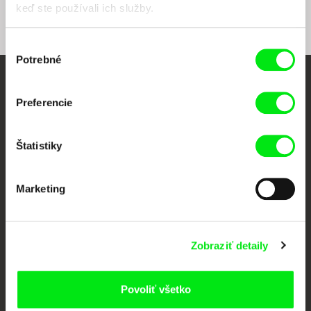
keď ste používali ich služby.
Výber
Potrebné
súhlasu
Vaše online kino
Preferencie
Nové filmy každý týždeň
Štatistiky
Portál DAFilms vznikol vďaka tvorivej spolupráci siedmich významných
európskych festivalov dokumentárneho filmu združených pod Doc Alliance.
Marketing
Členovia Doc Alliance
Zobraziť detaily
Povoliť všetko