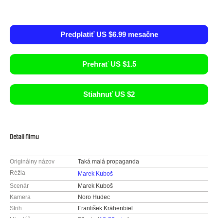
Predplatiť US $6.99 mesačne
Prehrať US $1.5
Stiahnuť US $2
Detail filmu
Originálny názov
Taká malá propaganda
Réžia
Marek Kuboš
Scenár
Marek Kuboš
Kamera
Noro Hudec
Strih
František Krähenbiel