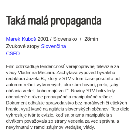
Taká malá propaganda
Réžia
Rok
Marek Kuboš
2001
Slovensko
28min
výroby
Zvukové stopy
Slovenčina
ČSFD
Film odzrkadľuje tendenčnosť verejnoprávnej televízie za
vlády Vladimíra Mečiara. Zachytáva výpoveď bývalého
redaktora Jozefa B., ktorý v STV v tom čase pôsobil a bol
autorom relácií vytvorených, ako sám hovorí, preto, „aby
občania vedeli, koho majú voliť“. Noviny STV boli vtedy
obohatené o rôzne propagačné a manipulačné relácie.
Dokument odhaľuje spravodajstvo bez morálnych či etických
hraníc, využívané na agitáciu slovenských občanov. Toto dielo
vykresľuje tvár televízie, keď sa priama manipulácia s
divákom považovala zo strany vedenia za vec správnu a
nevyhnutnú v rámci záujmov vtedajšej vlády.