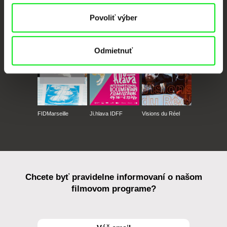
Povoliť výber
CPH:DOX
Doclisboa
Millennium Docs
DOK Leipzig
Against Gravity
Odmietnuť
FIDMarseille
Ji.hlava IDFF
Visions du Réel
Chcete byť pravidelne informovaní o našom
filmovom programe?