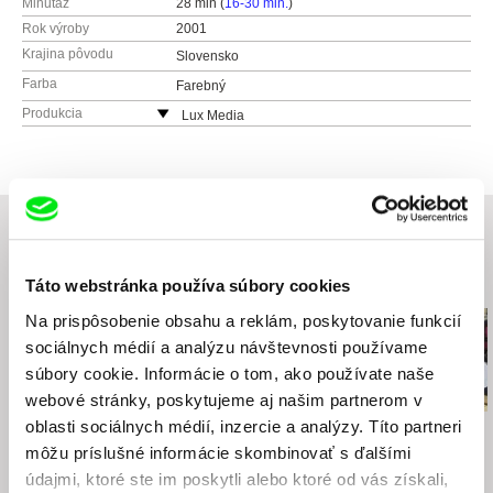
Minutáž
28 min (
16-30 min.
)
Rok výroby
2001
Krajina pôvodu
Slovensko
Farba
Farebný
Produkcia
Lux Media
Slovensko
PSYCHÉ film s.r.o.
Slovensko
e-mail:
marekkubos@gmail.com
Súvisiace filmy (20)
Táto webstránka používa súbory cookies
Na prispôsobenie obsahu a reklám, poskytovanie funkcií
sociálnych médií a analýzu návštevnosti používame
súbory cookie. Informácie o tom, ako používate naše
webové stránky, poskytujeme aj našim partnerom v
oblasti sociálnych médií, inzercie a analýzy. Títo partneri
Eva Križková
Anna Grusková
Kateř Tureček
Vtáčnik
Život za divadlo
Iluze
môžu príslušné informácie skombinovať s ďalšími
údajmi, ktoré ste im poskytli alebo ktoré od vás získali,