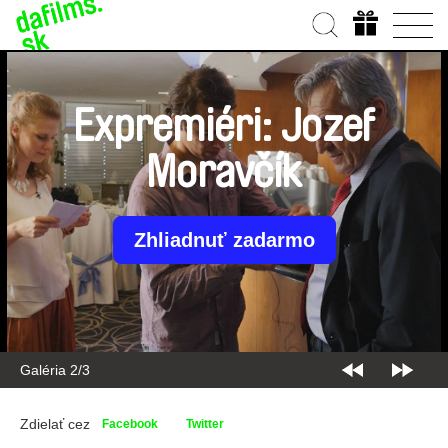
Expremiéri: Jozef
Moravčík
Zhliadnuť zadarmo
Galéria 2/3
Zdielať cez
Facebook
Twitter