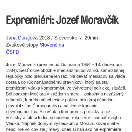
Expremiéri: Jozef Moravčík
Réžia
Rok
Jana Durajová
2018
Slovensko
29min
výroby
Zvukové stopy
Slovenčina
ČSFD
Jozef Moravčík (premiér od 16. marca 1994 – 13. decembra
1994): Šesťročné obdobie mečiarizmu od vzniku samostatnej
republiky bolo prerušené len raz. Na deväť mesiacov sa vláda
dostala do rúk nenápadnému právnikovi, ktorý sa stal
premiérom vďaka kompromisu vo vyhrotenej politickej situácií.
Bol opakom Mečiara v každom smere – pokojný a nezáživný
odborník, ktorého pôsobenie v politike bolo vraj náhodou
(zavolal si ho Čarnogurský) a následné konanie
nevyhnutnosťou. Šlo však o kompromis politický a nie
voličský a tak si ľudia po necelom roku zvolili naspäť svojho
Vladka. Napriek dobrým výsledkom a Moravčíkovej snahe
nebol pre voličov zaujímavý, dnes si naň ako na expremiéra