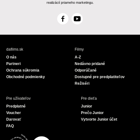
realizácií priameho marketingu.
F
Y
a
o
c
u
e
T
b
u
dafilms.sk
Filmy
o
b
O nás
A-Z
o
e
Partneri
Nedávno pridané
k
Ochrana súkromia
Odporúčané
Obchodné podmienky
Dostupné pre predplatiteľov
Režiséri
Pre užívateľov
Pre dieťa
Predplatné
Junior
Voucher
Prečo Junior
Darovať
Vytvorte Junior účet
FAQ