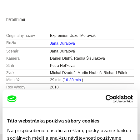
Detail filmu
Originálny názov
Expremiéri: Jozef Moravčík
Réžia
Jana Durajová
Scenár
Jana Durajová
Kamera
Daniel Dluhý, Radka Šišuláková
Strih
Petra Hoťková
Zvuk
Michal Džadoň, Martin Hruboš, Richard Fűlek
Minutáž
29 min (
16-30 min.
)
Rok výroby
2018
Krajina pôvodu
Slovensko
Farba
Farebný
Produkcia
MPhilms
Horná 5
Táto webstránka používa súbory cookies
83152 Bratislava
Na prispôsobenie obsahu a reklám, poskytovanie funkcií
Slovensko
sociálnych médií a analýzu návštevnosti používame