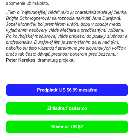
spomenie už málokto.
„Film o "najnudnejšej vláde” /ako ju charakterizovala jej členka
Brigita Schmögnerová/ sa rozhodla nakrútiť Jana Durajová.
Jozef Moravčík bol premiérom krátku dobu v období medzi
vyjadrením nedôvery vláde Mečiara a predčasnými voľbami.
Po kovbojskej mečiarovej vláde priniesol do politiky slušnosť a
profesionalitu. Durajovej film je zamyslením sa aj nad tým,
nakoľko sú tieto vlastnosti atraktívne pre slovenských voličov,
prečo tak často dávajú prednosť boxerom pred bežcami.“
Peter Kerekes
, dramaturg projektu.
Predplatiť US $6.99 mesačne
Zhliadnuť zadarmo
Stiahnuť US $2