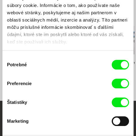
web:
http://www.mphilms.sk/
súbory cookie. Informácie o tom, ako používate naše
e-mail:
mphilms@mphilms.sk
webové stránky, poskytujeme aj našim partnerom v
Rozhlas a televízia Slovenska
Súvisiace filmy (20)
oblasti sociálnych médií, inzercie a analýzy. Títo partneri
Mlynská dolina
môžu príslušné informácie skombinovať s ďalšími
845 45 Bratislava
údajmi, ktoré ste im poskytli alebo ktoré od vás získali,
Slovensko
keď ste používali ich služby.
web:
https://www.rtvs.sk/
Výber
Mária Brnušáková
Lena Kušnieriková
Dominik Jursa
Expremiéri: Milan Číč
Expremiéri: Mikuláš
Expremiéri: 
Potrebné
súhlasu
Dzurinda
Mečiar
Preferencie
Štatistiky
Vaše online kino
Marketing
Nové filmy každý týždeň