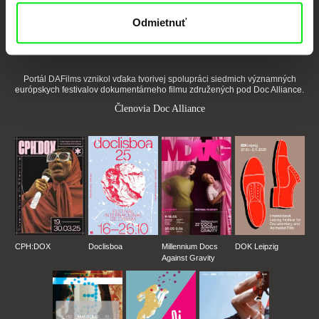
Odmietnuť
Nové filmy každý týždeň
Portál DAFilms vznikol vďaka tvorivej spolupráci siedmich významných
európskych festivalov dokumentárneho filmu združených pod Doc Alliance.
Členovia Doc Alliance
CPH:DOX
Doclisboa
Millennium Docs
DOK Leipzig
Against Gravity