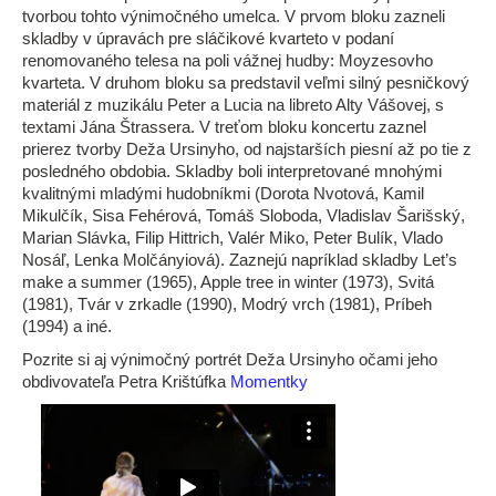
tvorbou tohto výnimočného umelca. V prvom bloku zazneli
skladby v úpravách pre sláčikové kvarteto v podaní
renomovaného telesa na poli vážnej hudby: Moyzesovho
kvarteta. V druhom bloku sa predstavil veľmi silný pesničkový
materiál z muzikálu Peter a Lucia na libreto Alty Vášovej, s
textami Jána Štrassera. V treťom bloku koncertu zaznel
prierez tvorby Deža Ursinyho, od najstarších piesní až po tie z
posledného obdobia. Skladby boli interpretované mnohými
kvalitnými mladými hudobníkmi (Dorota Nvotová, Kamil
Mikulčík, Sisa Fehérová, Tomáš Sloboda, Vladislav Šarišský,
Marian Slávka, Filip Hittrich, Valér Miko, Peter Bulík, Vlado
Nosáľ, Lenka Molčányiová). Zaznejú napríklad skladby Let’s
make a summer (1965), Apple tree in winter (1973), Svitá
(1981), Tvár v zrkadle (1990), Modrý vrch (1981), Príbeh
(1994) a iné.
Pozrite si aj výnimočný portrét Deža Ursinyho očami jeho
obdivovateľa Petra Krištúfka
Momentky