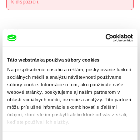
k dispozícií.
Detail filmu
Originálny názov
Dežo Ursiny 70
Réžia
Matej Beneš
Táto webstránka používa súbory cookies
Maroš Šlapeta
Na prispôsobenie obsahu a reklám, poskytovanie funkcií
Scenár
Jakub Ursiny
Kamera
Ján Meliš
sociálnych médií a analýzu návštevnosti používame
Strih
Matej Beneš
súbory cookie. Informácie o tom, ako používate naše
Zvuk
Igor Baar
webové stránky, poskytujeme aj našim partnerom v
Minutáž
62 min (
46-90 min.
)
oblasti sociálnych médií, inzercie a analýzy. Títo partneri
Rok výroby
2018
môžu príslušné informácie skombinovať s ďalšími
Krajina pôvodu
Slovensko
údajmi, ktoré ste im poskytli alebo ktoré od vás získali,
Farba
Farebný
keď ste používali ich služby.
Produkcia
Punkchart Films
Špitálska 20
Výber