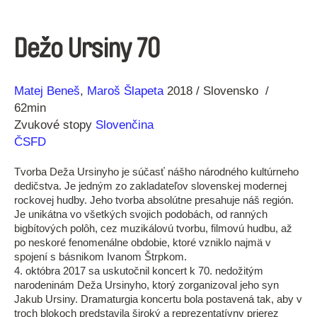
Dežo Ursiny 70
Réžia
Rok
Matej Beneš
Maroš Šlapeta
2018
Slovensko
výroby
62min
Zvukové stopy
Slovenčina
ČSFD
Tvorba Deža Ursinyho je súčasť nášho národného kultúrneho
dedičstva. Je jedným zo zakladateľov slovenskej modernej
rockovej hudby. Jeho tvorba absolútne presahuje náš región.
Je unikátna vo všetkých svojich podobách, od ranných
bigbítových polôh, cez muzikálovú tvorbu, filmovú hudbu, až
po neskoré fenomenálne obdobie, ktoré vzniklo najmä v
spojení s básnikom Ivanom Štrpkom.
4. októbra 2017 sa uskutočnil koncert k 70. nedožitým
narodeninám Deža Ursinyho, ktorý zorganizoval jeho syn
Jakub Ursiny. Dramaturgia koncertu bola postavená tak, aby v
troch blokoch predstavila široký a reprezentatívny prierez