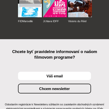
FIDMarseille
Ji.hlava IDFF
Visions du Réel
Chcete byť pravidelne informovaní o našom
filmovom programe?
Odoslaním registrácie k Newsletteru súhlasím so zasielaním obchodných oznámení
elektronickými prostriedkami a súvisiacim spracovaním osobných údajov na účely