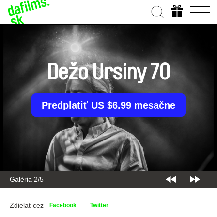
Dežo Ursiny 70
Predplatiť US $6.99 mesačne
Galéria 2/5
Zdielať cez
Facebook
Twitter