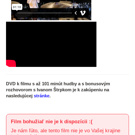
DVD k filmu s až 101 minút hudby a s bonusovým
rozhovorom s Ivanom Štrpkom je k zakúpeniu na
nasledujúcej
stránke
.
Film bohužiaľ nie je k dispozícii :(
Je nám ľúto, ale tento film nie je vo Vašej krajine