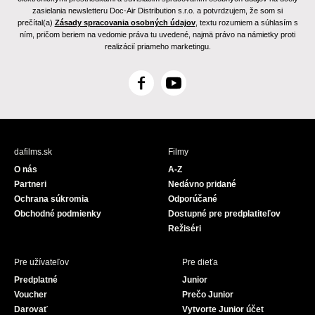
zasielania newsletteru Doc-Air Distribution s.r.o. a potvrdzujem, že som si
prečítal(a)
Zásady spracovania osobných údajov
, textu rozumiem a súhlasím s
ním, pričom beriem na vedomie práva tu uvedené, najmä právo na námietky proti
realizácií priameho marketingu.
F
Y
a
o
c
u
e
T
b
u
dafilms.sk
Filmy
o
b
O nás
A-Z
o
e
Partneri
Nedávno pridané
k
Ochrana súkromia
Odporúčané
Obchodné podmienky
Dostupné pre predplatiteľov
Režiséri
Pre užívateľov
Pre dieťa
Predplatné
Junior
Voucher
Prečo Junior
Darovať
Vytvorte Junior účet