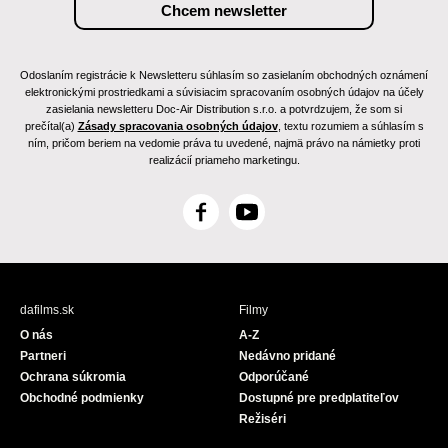
Odoslaním registrácie k Newsletteru súhlasím so zasielaním obchodných oznámení
elektronickými prostriedkami a súvisiacim spracovaním osobných údajov na účely
zasielania newsletteru Doc-Air Distribution s.r.o. a potvrdzujem, že som si
prečítal(a)
Zásady spracovania osobných údajov
, textu rozumiem a súhlasím s
ním, pričom beriem na vedomie práva tu uvedené, najmä právo na námietky proti
realizácií priameho marketingu.
F
Y
a
o
c
u
e
T
b
u
dafilms.sk
Filmy
o
b
O nás
A-Z
o
e
Partneri
Nedávno pridané
k
Ochrana súkromia
Odporúčané
Obchodné podmienky
Dostupné pre predplatiteľov
Režiséri