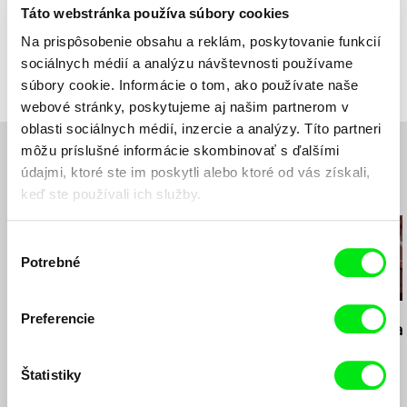
Farba
Farebný
Táto webstránka používa súbory cookies
Produkcia
Česká televize
Na prispôsobenie obsahu a reklám, poskytovanie funkcií
Kavčí hory
Ocenenia
27.Český lev - Najlepšia hudba
sociálnych médií a analýzu návštevnosti používame
140 70 Praha 4
Slnko v sieti za rok 2019 za najlepšie filmové
súbory cookie. Informácie o tom, ako používate naše
kostýmy a masky
Česko
webové stránky, poskytujeme aj našim partnerom v
web:
www.ceskatelevize.cz
oblasti sociálnych médií, inzercie a analýzy. Títo partneri
tel: 261137106
môžu príslušné informácie skombinovať s ďalšími
fax: 261216628
údajmi, ktoré ste im poskytli alebo ktoré od vás získali,
e-mail:
petra.stovikova@ceskatelevize.cz
,
jitk
keď ste používali ich služby.
Súvisiace filmy (20)
a.prochazkova@ceskatelevize.cz
Evolution Films
Senovážné náměstí 10
Výber
Potrebné
110 00 Praha 1
súhlasu
Česko
web:
http://evolutionfilms.cz/
Jiří Menzel
Martin Hollý
Martin Hollý
Preferencie
tel: +420 222 240 770
Na samotě u lesa
Prípad pre obhajcu
Smrť šitá na
mobil: +420 777 932 957
fax: +420 222 240 770
Štatistiky
e-mail:
pbercik@evolutionfilms.cz