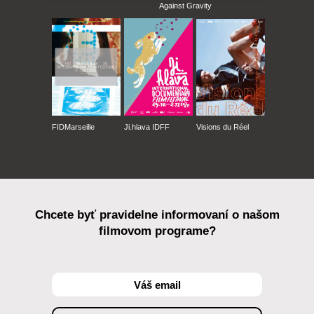
Against Gravity
FIDMarseille
Ji.hlava IDFF
Visions du Réel
Chcete byť pravidelne informovaní o našom
filmovom programe?