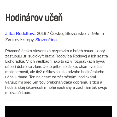
Hodinárov učeň
Réžia
Rok
Jitka Rudolfová
2019
Česko
Slovensko
99min
výroby
Zvukové stopy
Slovenčina
Pôvodná česko-slovenská rozprávka o hrách osudu, ktorý
zastupujú „tri sudičky“: bratia Rodovít a Rodovoj a ich sestra
Lichoradka. V ich veštbách, ako to už v rozprávkach býva,
súperí dobro so zlom. Je to príbeh o láske, chamtivosti a
malichernosti, ale tiež o šikovnosti a odvahe hodinárskeho
učňa Urbana. Ten na ceste za zázračnými hodinkami
varujúcimi pred Smrťou prekoná vďaka dobrému srdcu a
hodinárskej šikovnosti mnohé nástrahy a zachráni tak svoju
milovanú Lauru.