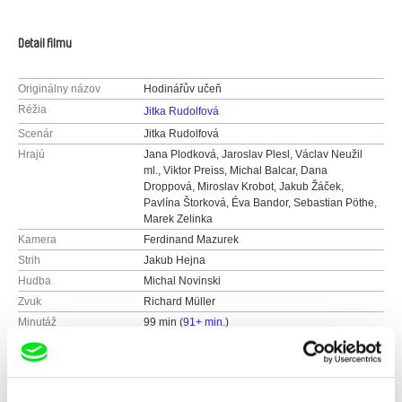
Detail filmu
Originálny názov
Hodinářův učeň
Réžia
Jitka Rudolfová
Scenár
Jitka Rudolfová
Hrajú
Jana Plodková, Jaroslav Plesl, Václav Neužil
ml., Viktor Preiss, Michal Balcar, Dana
Droppová, Miroslav Krobot, Jakub Žáček,
Pavlína Štorková, Éva Bandor, Sebastian Pöthe,
Marek Zelinka
Kamera
Ferdinand Mazurek
Strih
Jakub Hejna
Hudba
Michal Novinski
Zvuk
Richard Müller
Minutáž
99 min (
91+ min.
)
Rok výroby
2019
Krajina pôvodu
Česko
Slovensko