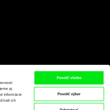
Povoliť všetko
evnosti
jeme aj
Povoliť výber
né informácie
žívali ich
Odmietnuť