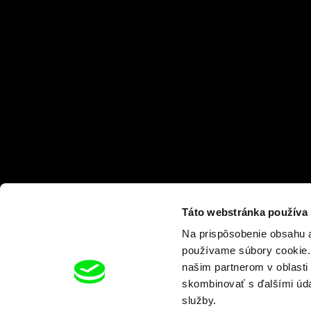
Táto webstránka používa
Na prispôsobenie obsahu a
používame súbory cookie. 
našim partnerom v oblasti 
skombinovať s ďalšími údaj
služby.