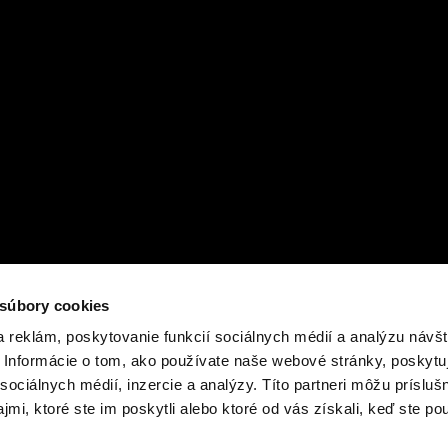
 súbory cookies
 reklám, poskytovanie funkcií sociálnych médií a analýzu návšt
Informácie o tom, ako používate naše webové stránky, poskytu
sociálnych médií, inzercie a analýzy. Títo partneri môžu prísluš
mi, ktoré ste im poskytli alebo ktoré od vás získali, keď ste pou