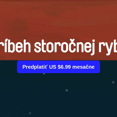
ríbeh storočnej ry
Predplatiť US $6.99 mesačne