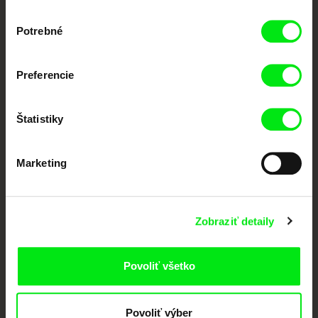
Výber
Potrebné
Vaše online kino
súhlasu
Nové filmy každý týždeň
Preferencie
Portál DAFilms vznikol vďaka tvorivej spolupráci siedmich významných
Štatistiky
európskych festivalov dokumentárneho filmu združených pod Doc Alliance.
Členovia Doc Alliance
Marketing
Zobraziť detaily
Povoliť všetko
CPH:DOX
Doclisboa
Millennium Docs
DOK Leipzig
Against Gravity
Povoliť výber