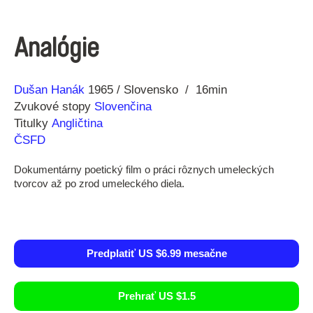
Analógie
Réžia
Rok
Dušan Hanák
1965
Slovensko
16min
výroby
Zvukové stopy
Slovenčina
Titulky
Angličtina
ČSFD
Dokumentárny poetický film o práci rôznych umeleckých
tvorcov až po zrod umeleckého diela.
Predplatiť US $6.99 mesačne
Prehrať US $1.5