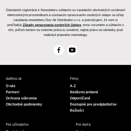
Odoslaním registrácie k Newsletteru súhlasím so zasielaním obchodných oznámení
elektronickými prostriedkami a súvisiacim spracovaním osobných údajov na účely
zasielania newsletteru Doc-Air Distribution s.r.o. a potvrdzujem, že som si
prečítal(a)
Zásady spracovania osobných údajov
, textu rozumiem a súhlasím s
ním, pričom beriem na vedomie práva tu uvedené, najmä právo na námietky proti
realizácií priameho marketingu.
F
Y
a
o
c
u
e
T
b
u
dafilms.sk
Filmy
o
b
O nás
A-Z
o
e
Partneri
Nedávno pridané
k
Ochrana súkromia
Odporúčané
Obchodné podmienky
Dostupné pre predplatiteľov
Režiséri
Pre užívateľov
Pre dieťa