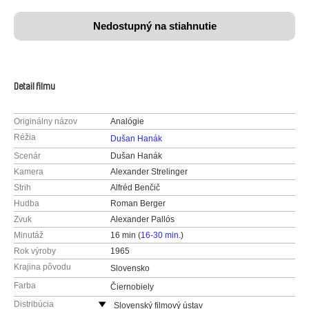
Nedostupný na stiahnutie
Detail filmu
Originálny názov
Analógie
Réžia
Dušan Hanák
Scenár
Dušan Hanák
Kamera
Alexander Strelinger
Strih
Alfréd Benčič
Hudba
Roman Berger
Zvuk
Alexander Pallós
Minutáž
16 min (
16-30 min.
)
Rok výroby
1965
Krajina pôvodu
Slovensko
Farba
Čiernobiely
Distribúcia
Slovenský filmový ústav