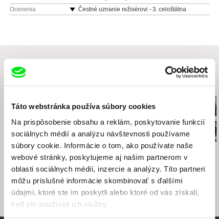
Grösslingová 32
Ocenenia
Čestné uznanie režisérovi - 3. celoštátna
prehliadka filmov o umení Arsfilm Kroměříž 1966
811 09 Bratislava
Slovensko
web:
http://www.sfu.sk
tel: +421-2-57 10 15 01
e-mail:
sfu@sfu.sk
Súvisiace filmy (20)
Táto webstránka používa súbory cookies
Na prispôsobenie obsahu a reklám, poskytovanie funkcií
sociálnych médií a analýzu návštevnosti používame
súbory cookie. Informácie o tom, ako používate naše
Dušan Hanák
Dušan Hanák
Dušan Hanák
webové stránky, poskytujeme aj našim partnerom v
Výzva do ticha
Učenie
Artisti
oblasti sociálnych médií, inzercie a analýzy. Títo partneri
môžu príslušné informácie skombinovať s ďalšími
údajmi, ktoré ste im poskytli alebo ktoré od vás získali,
keď ste používali ich služby.