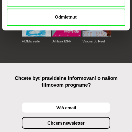
Odmietnuť
FIDMarseille
Ji.hlava IDFF
Visions du Réel
Chcete byť pravidelne informovaní o našom
filmovom programe?