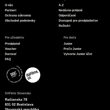
o
b
O nás
A-Z
o
e
Partneri
Nedávno pridané
k
Ochrana súkromia
Odporúčané
Obchodné podmienky
Dostupné pre predplatiteľov
Režiséri
Pre užívateľov
Pre dieťa
Predplatné
Junior
Voucher
Prečo Junior
Darovať
Vytvorte Junior účet
FAQ
DAFilms Slovensko
Račianska 78
831 02 Bratislava
Slovenská republika