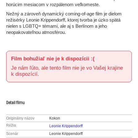
horúcim mesiacom v rozpálenom veľkomeste.
Nežný a zároveň dynamický coming-of-age film je dielom
režisérky Leonie Krippendorff, ktorej tvorba je úzko spätá
nielen s LGBTQ+ témami, ale aj s Berlínom a jeho
neopakovateľnou atmosférou.
Film bohužiaľ nie je k dispozícii :(
Je nám ľúto, ale tento film nie je vo Vašej krajine
k dispozícií.
Detail filmu
Originálny názov
Kokon
Réžia
Leonie Krippendorff
Scenár
Leonie Krippendorff