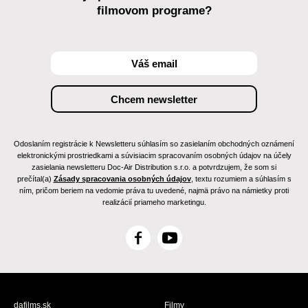
filmovom programe?
Odoslaním registrácie k Newsletteru súhlasím so zasielaním obchodných oznámení
elektronickými prostriedkami a súvisiacim spracovaním osobných údajov na účely
zasielania newsletteru Doc-Air Distribution s.r.o. a potvrdzujem, že som si
prečítal(a)
Zásady spracovania osobných údajov
, textu rozumiem a súhlasím s
ním, pričom beriem na vedomie práva tu uvedené, najmä právo na námietky proti
realizácií priameho marketingu.
F
Y
a
o
c
u
e
T
b
u
dafilms.sk
Filmy