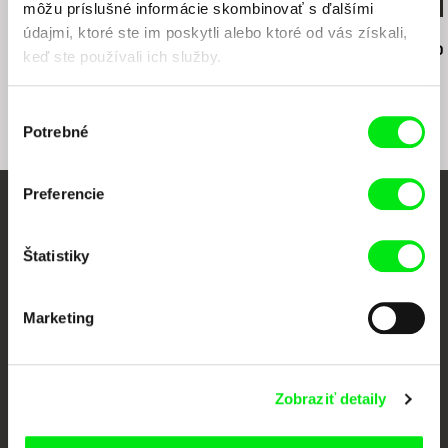
môžu príslušné informácie skombinovať s ďalšími
údajmi, ktoré ste im poskytli alebo ktoré od vás získali,
Angela Schanelec
Jiří Menzel
Martin Hollý
Cesta snov
Na samotě u lesa
Prípad pre o
keď ste používali ich služby.
Výber
Potrebné
súhlasu
Preferencie
Vaše online kino
Štatistiky
Nové filmy každý týždeň
Marketing
Portál DAFilms vznikol vďaka tvorivej spolupráci siedmich významných
európskych festivalov dokumentárneho filmu združených pod Doc Alliance.
Členovia Doc Alliance
Zobraziť detaily