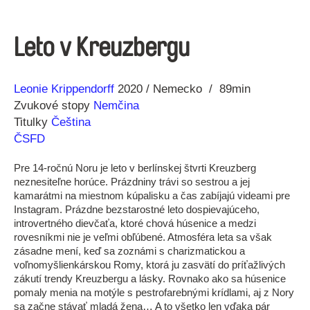
Leto v Kreuzbergu
Réžia
Rok
Leonie Krippendorff
2020
Nemecko
89min
výroby
Zvukové stopy
Nemčina
Titulky
Čeština
ČSFD
Pre 14-ročnú Noru je leto v berlínskej štvrti Kreuzberg
neznesiteľne horúce. Prázdniny trávi so sestrou a jej
kamarátmi na miestnom kúpalisku a čas zabíjajú videami pre
Instagram. Prázdne bezstarostné leto dospievajúceho,
introvertného dievčaťa, ktoré chová húsenice a medzi
rovesníkmi nie je veľmi obľúbené. Atmosféra leta sa však
zásadne mení, keď sa zoznámi s charizmatickou a
voľnomyšlienkárskou Romy, ktorá ju zasvätí do príťažlivých
zákutí trendy Kreuzbergu a lásky. Rovnako ako sa húsenice
pomaly menia na motýle s pestrofarebnými krídlami, aj z Nory
sa začne stávať mladá žena… A to všetko len vďaka pár