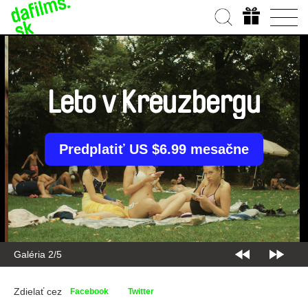
Leto v Kreuzbergu
Predplatiť US $6.99 mesačne
Galéria 2/5
Zdielať cez
Facebook
Twitter