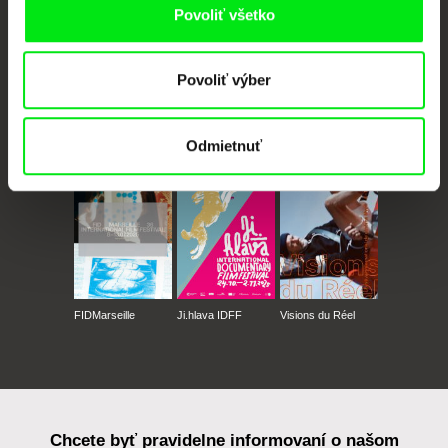
Povoliť všetko
Povoliť výber
CPH:DOX
Doclisboa
Millennium Docs
DOK Leipzig
Against Gravity
Odmietnuť
FIDMarseille
Ji.hlava IDFF
Visions du Réel
Chcete byť pravidelne informovaní o našom