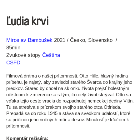
Ľudia krvi
Réžia
Rok
Miroslav Bambušek
2021
Česko
Slovensko
výroby
85min
Zvukové stopy
Čeština
ČSFD
Filmová dráma o našej prítomnosti. Otto Hille, hlavný hrdina
príbehu, je najatý, aby zaviedol starého Švarca do krajiny jeho
predkov. Starec by chcel na sklonku života prejsť bolestným
očistcom k zmiereniu sa s tým, čo celý život skrýval. Otto sa
vďaka tejto ceste vracia do rozpadnutej nemeckej dediny Vitín.
Tu sa stretáva s prízrakom svojho starého otca Otfrieda.
Prepadá sa do roku 1945 a stáva sa svedkom udalostí, ktoré
sú príčinou jeho nočných môr a desov. Minulosť je kľúčom k
prítomnosti.
Komentár režiséra: