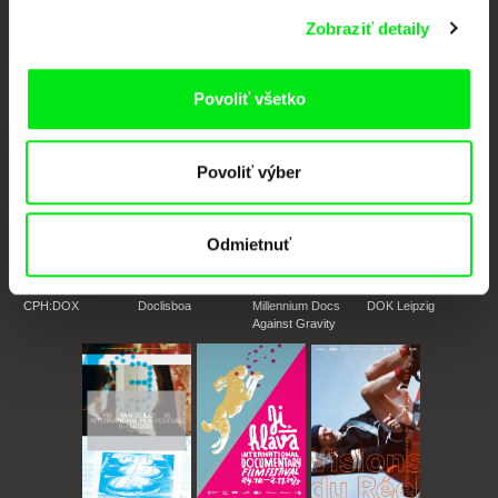
Zobraziť detaily
Portál DAFilms vznikol vďaka tvorivej spolupráci siedmich významných
európskych festivalov dokumentárneho filmu združených pod Doc Alliance.
Členovia Doc Alliance
Povoliť všetko
Povoliť výber
Odmietnuť
CPH:DOX
Doclisboa
Millennium Docs
DOK Leipzig
Against Gravity