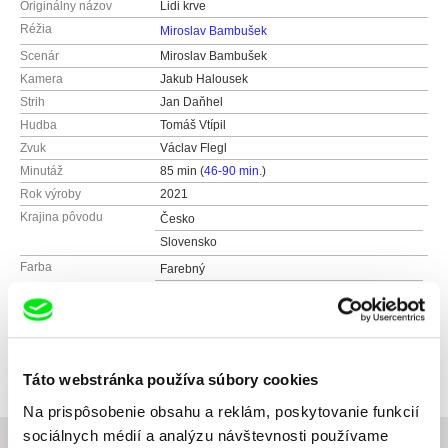
Originálny názov
Lidi krve
Réžia
Miroslav Bambušek
Scenár
Miroslav Bambušek
Kamera
Jakub Halousek
Strih
Jan Daňhel
Hudba
Tomáš Vtípil
Zvuk
Václav Flegl
Minutáž
85 min (
46-90 min.
)
Rok výroby
2021
Krajina pôvodu
Česko
Slovensko
Farba
Farebný
Čiernobiely
Produkcia
atelier.doc, s.r.o.
Galandova 5
Ocenenia
Best of Fest 2021 Award - The New
Renaissance Film Festival London
81106 Bratislava
Táto webstránka používa súbory cookies
Slovensko
Na prispôsobenie obsahu a reklám, poskytovanie funkcií
web:
http://www.atelierdoc.sk
sociálnych médií a analýzu návštevnosti používame
mobil: +421904610694