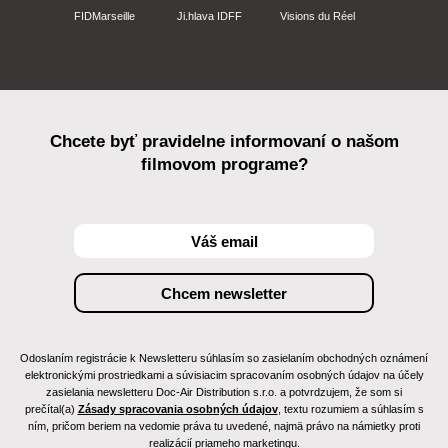
FIDMarseille
Ji.hlava IDFF
Visions du Réel
Chcete byť pravidelne informovaní o našom
filmovom programe?
Odoslaním registrácie k Newsletteru súhlasím so zasielaním obchodných oznámení
elektronickými prostriedkami a súvisiacim spracovaním osobných údajov na účely
zasielania newsletteru Doc-Air Distribution s.r.o. a potvrdzujem, že som si
prečítal(a)
Zásady spracovania osobných údajov
, textu rozumiem a súhlasím s
ním, pričom beriem na vedomie práva tu uvedené, najmä právo na námietky proti
realizácií priameho marketingu.