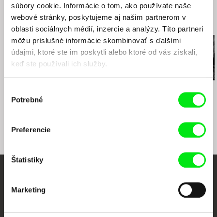
e-mail:
office@atelierdoc.sk
súbory cookie. Informácie o tom, ako používate naše
webové stránky, poskytujeme aj našim partnerom v
Česká televize
Súvisiace filmy (20)
oblasti sociálnych médií, inzercie a analýzy. Títo partneri
Kavčí hory
môžu príslušné informácie skombinovať s ďalšími
140 70 Praha 4
Česko
údajmi, ktoré ste im poskytli alebo ktoré od vás získali,
web:
www.ceskatelevize.cz
keď ste používali ich služby.
tel: 261137106
fax: 261216628
Anastasiia Falileieva
Ivan Ostrochovský
Štefan Uher
Výber
Zomrela som v Irpini
e-mail:
Svetloplachosť
petra.stovikova@ceskatelevize.cz
Organ
,
jitk
Potrebné
súhlasu
a.prochazkova@ceskatelevize.cz
freeSaM
Průchova 60
Preferencie
Praha 5
Česko
Štatistiky
web:
http://www.freesam.org/
e-mail:
freesam@freesam.org
Vaše online kino
Marketing
Nové filmy každý týždeň