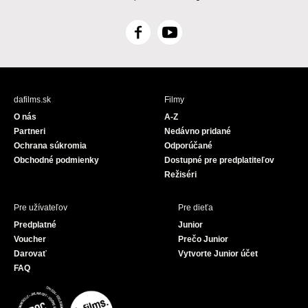
F
Y
a
o
c
u
e
T
b
u
dafilms.sk
Filmy
o
b
O nás
A-Z
o
e
Partneri
Nedávno pridané
k
Ochrana súkromia
Odporúčané
Obchodné podmienky
Dostupné pre predplatiteľov
Režiséri
Pre užívateľov
Pre dieťa
Predplatné
Junior
Voucher
Prečo Junior
Darovať
Vytvorte Junior účet
FAQ