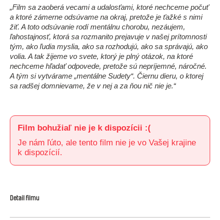
„Film sa zaoberá vecami a udalosťami, ktoré nechceme počuť
a ktoré zámerne odsúvame na okraj, pretože je ťažké s nimi
žiť. A toto odsúvanie rodí mentálnu chorobu, nezáujem,
ľahostajnosť, ktorá sa rozmanito prejavuje v našej prítomnosti
tým, ako ľudia myslia, ako sa rozhodujú, ako sa správajú, ako
volia. A tak žijeme vo svete, ktorý je plný otázok, na ktoré
nechceme hľadať odpovede, pretože sú nepríjemné, náročné.
A tým si vytvárame „mentálne Sudety“. Čiernu dieru, o ktorej
sa radšej domnievame, že v nej a za ňou nič nie je.“
Film bohužiaľ nie je k dispozícii :(
Je nám ľúto, ale tento film nie je vo Vašej krajine
k dispozícií.
Detail filmu