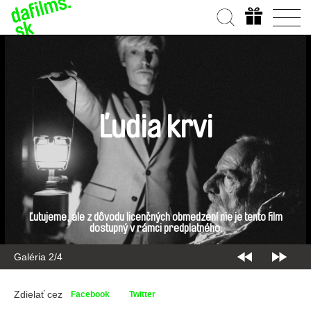
Ľudia krvi
Ľutujeme, ale z dôvodu licenčných obmedzení nie je tento film
dostupný v rámci predplatného.
Galéria 2/4
Zdielať cez
Facebook
Twitter