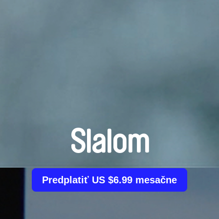
Slalom
Predplatiť US $6.99 mesačne