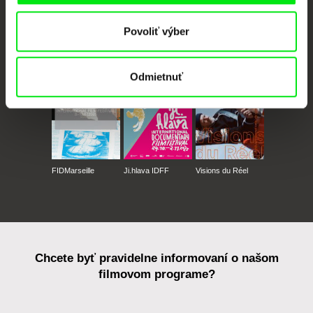
Povoliť výber
CPH:DOX
Doclisboa
Millennium Docs
DOK Leipzig
Against Gravity
Odmietnuť
FIDMarseille
Ji.hlava IDFF
Visions du Réel
Chcete byť pravidelne informovaní o našom
filmovom programe?