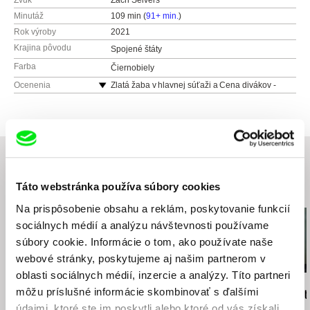
Zvuk
Zach Seivers
Minutáž
109 min (
91+ min.
)
Rok výroby
2021
Krajina pôvodu
Spojené štáty
Farba
Čiernobiely
Ocenenia
Zlatá žaba v hlavnej súťaži a Cena divákov -
Medzinárodný festival umenia kamery
Camerimage 2021, Toruň (Poľsko)
Nominácie v kategóriách najlepší film, réžia
a scenár – Film Independent Spirit Awards 2022;
nominácia na cenu BAFTA pre najlepšieho
herca vo vedľajšej úlohe – Woody Norman
Táto webstránka používa súbory cookies
Súvisiace filmy (20)
Na prispôsobenie obsahu a reklám, poskytovanie funkcií
sociálnych médií a analýzu návštevnosti používame
súbory cookie. Informácie o tom, ako používate naše
webové stránky, poskytujeme aj našim partnerom v
oblasti sociálnych médií, inzercie a analýzy. Títo partneri
Angela Schanelec
Dušan Hanák
Dušan Hanák
môžu príslušné informácie skombinovať s ďalšími
Cesta snov
322
Tichá radosť
údajmi, ktoré ste im poskytli alebo ktoré od vás získali,