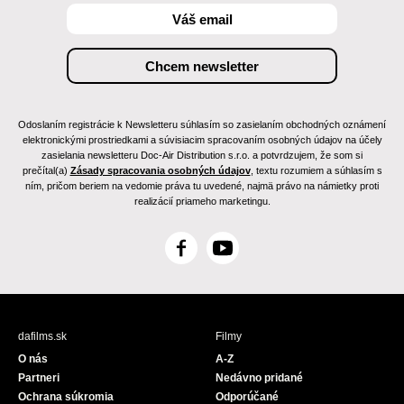
Odoslaním registrácie k Newsletteru súhlasím so zasielaním obchodných oznámení
elektronickými prostriedkami a súvisiacim spracovaním osobných údajov na účely
zasielania newsletteru Doc-Air Distribution s.r.o. a potvrdzujem, že som si
prečítal(a)
Zásady spracovania osobných údajov
, textu rozumiem a súhlasím s
ním, pričom beriem na vedomie práva tu uvedené, najmä právo na námietky proti
realizácií priameho marketingu.
F
Y
a
o
c
u
e
T
b
u
dafilms.sk
Filmy
o
b
O nás
A-Z
o
e
Partneri
Nedávno pridané
k
Ochrana súkromia
Odporúčané