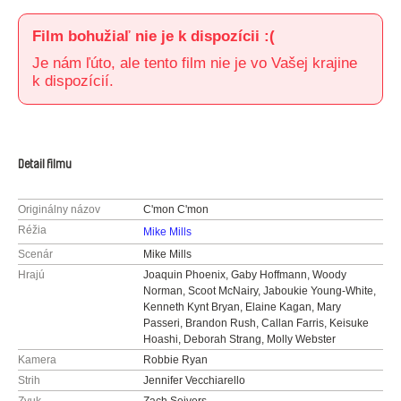
Film bohužiaľ nie je k dispozícii :(
Je nám ľúto, ale tento film nie je vo Vašej krajine
k dispozícií.
Detail filmu
Originálny názov
C'mon C'mon
Réžia
Mike Mills
Scenár
Mike Mills
Hrajú
Joaquin Phoenix, Gaby Hoffmann, Woody
Norman, Scoot McNairy, Jaboukie Young-White,
Kenneth Kynt Bryan, Elaine Kagan, Mary
Passeri, Brandon Rush, Callan Farris, Keisuke
Hoashi, Deborah Strang, Molly Webster
Kamera
Robbie Ryan
Strih
Jennifer Vecchiarello