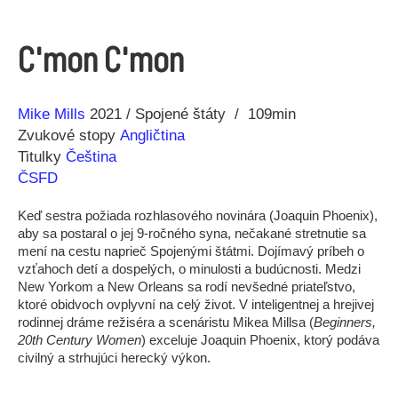
C'mon C'mon
Réžia
Rok
Mike Mills
2021
Spojené štáty
109min
výroby
Zvukové stopy
Angličtina
Titulky
Čeština
ČSFD
Keď sestra požiada rozhlasového novinára (Joaquin Phoenix),
aby sa postaral o jej 9-ročného syna, nečakané stretnutie sa
mení na cestu naprieč Spojenými štátmi. Dojímavý príbeh o
vzťahoch detí a dospelých, o minulosti a budúcnosti. Medzi
New Yorkom a New Orleans sa rodí nevšedné priateľstvo,
ktoré obidvoch ovplyvní na celý život. V inteligentnej a hrejivej
rodinnej dráme režiséra a scenáristu Mikea Millsa (
Beginners,
20th Century Women
) exceluje Joaquin Phoenix, ktorý podáva
civilný a strhujúci herecký výkon.