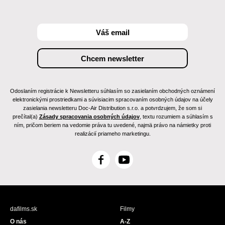
Odoslaním registrácie k Newsletteru súhlasím so zasielaním obchodných oznámení
elektronickými prostriedkami a súvisiacim spracovaním osobných údajov na účely
zasielania newsletteru Doc-Air Distribution s.r.o. a potvrdzujem, že som si
prečítal(a)
Zásady spracovania osobných údajov
, textu rozumiem a súhlasím s
ním, pričom beriem na vedomie práva tu uvedené, najmä právo na námietky proti
realizácií priameho marketingu.
F
Y
a
o
c
u
e
T
b
u
dafilms.sk
Filmy
o
b
O nás
A-Z
o
e