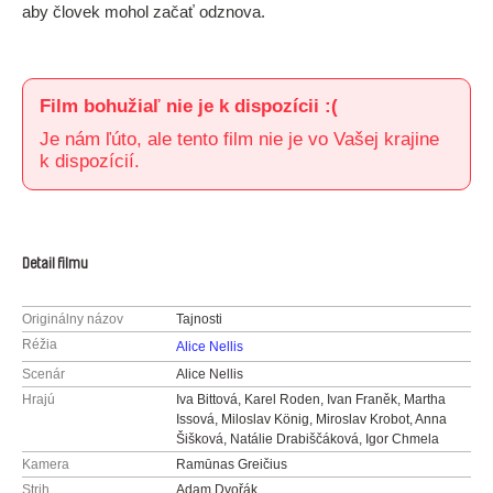
aby človek mohol začať odznova.
Film bohužiaľ nie je k dispozícii :(
Je nám ľúto, ale tento film nie je vo Vašej krajine
k dispozícií.
Detail filmu
Originálny názov
Tajnosti
Réžia
Alice Nellis
Scenár
Alice Nellis
Hrajú
Iva Bittová, Karel Roden, Ivan Franěk, Martha
Issová, Miloslav König, Miroslav Krobot, Anna
Šišková, Natálie Drabiščáková, Igor Chmela
Kamera
Ramūnas Greičius
Strih
Adam Dvořák