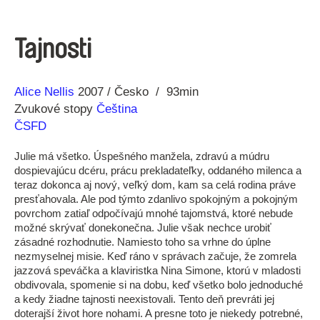
Tajnosti
Réžia
Rok
Alice Nellis
2007
Česko
93min
výroby
Zvukové stopy
Čeština
ČSFD
Julie má všetko. Úspešného manžela, zdravú a múdru
dospievajúcu dcéru, prácu prekladateľky, oddaného milenca a
teraz dokonca aj nový, veľký dom, kam sa celá rodina práve
presťahovala. Ale pod týmto zdanlivo spokojným a pokojným
povrchom zatiaľ odpočívajú mnohé tajomstvá, ktoré nebude
možné skrývať donekonečna. Julie však nechce urobiť
zásadné rozhodnutie. Namiesto toho sa vrhne do úplne
nezmyselnej misie. Keď ráno v správach začuje, že zomrela
jazzová speváčka a klaviristka Nina Simone, ktorú v mladosti
obdivovala, spomenie si na dobu, keď všetko bolo jednoduché
a kedy žiadne tajnosti neexistovali. Tento deň prevráti jej
doterajší život hore nohami. A presne toto je niekedy potrebné,