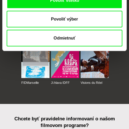
Povoliť všetko
Povoliť výber
CPH:DOX
Doclisboa
Millennium Docs
DOK Leipzig
Against Gravity
Odmietnuť
FIDMarseille
Ji.hlava IDFF
Visions du Réel
Chcete byť pravidelne informovaní o našom
filmovom programe?