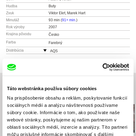
Hudba
Buty
Zvuk
Viktor Ekrt, Marek Hart
Minutáž
93 min (
91+ min.
)
Rok výroby
2007
Krajina pôvodu
Česko
Farba
Farebný
Distribúcia
AQS
Kunětická 2534/2
12000 Praha 2
Česko
web:
http://www.aqs.cz/
tel: +420 221 436 105
Táto webstránka používa súbory cookies
e-mail:
sales@aqs.cz
,
jan.rubes@magicbox.cz
Súvisiace filmy (20)
Na prispôsobenie obsahu a reklám, poskytovanie funkcií
sociálnych médií a analýzu návštevnosti používame
súbory cookie. Informácie o tom, ako používate naše
webové stránky, poskytujeme aj našim partnerom v
oblasti sociálnych médií, inzercie a analýzy. Títo partneri
môžu príslušné informácie skombinovať s ďalšími