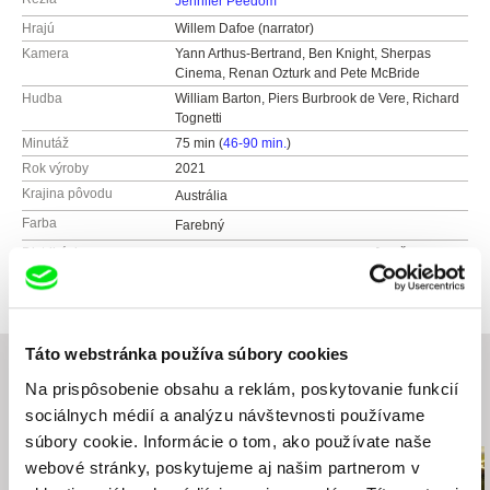
Jennifer Peedom
Hrajú
Willem Dafoe (narrator)
Kamera
Yann Arthus-Bertrand, Ben Knight, Sherpas
Cinema, Renan Ozturk and Pete McBride
Hudba
William Barton, Piers Burbrook de Vere, Richard
Tognetti
Minutáž
75 min (
46-90 min.
)
Rok výroby
2021
Krajina pôvodu
Austrália
Farba
Farebný
Distribúcia
Asociace českých filmových klubů (AČFK)
Nábřeží 950/12
779 00 Olomouc
Česko
Táto webstránka používa súbory cookies
web:
https://acfk.cz/
e-mail:
info@acfk.cz
Na prispôsobenie obsahu a reklám, poskytovanie funkcií
Filmtopia s.r.o.
sociálnych médií a analýzu návštevnosti používame
Súvisiace filmy (20)
Lovinského 39
súbory cookie. Informácie o tom, ako používate naše
811 04 Bratislava
webové stránky, poskytujeme aj našim partnerom v
Slovensko