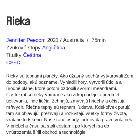
Rieka
Réžia
Rok
Jennifer Peedom
2021
Austrália
75min
výroby
Zvukové stopy
Angličtina
Titulky
Čeština
ČSFD
Rieky sú tepnami planéty. Ako úžasný sochár vytvarovali Zem
do podoby, akú poznáme. Vyhladili hory, vytvorili údolia a
úrodné pláne, ktoré potom ozdobili svojimi meandrami.
Častokrát sú rieky vnímané ako zdroj nádeje a predmet
uctievania, inde liečia, žehnajú, zmývajú hriechy a očisťujú
mŕtvych. Riečne tepny sú tepnami ľudstva. Kdekoľvek putujú,
tam sa objavujú, prežívajú a rozkvitajú všetky formy života,
vrátane ľudského. Naše rané osudy formovala práve vôľa riek.
V priebehu času sa stali cestami, po ktorých sa do
vnútrozemia šírili obchod a technológie.