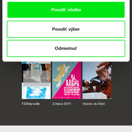
Povoliť všetko
Povoliť výber
Odmietnuť
CPH:DOX
Doclisboa
Millennium Docs
DOK Leipzig
Against Gravity
FIDMarseille
Ji.hlava IDFF
Visions du Réel