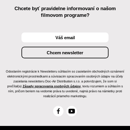
Chcete byť pravidelne informovaní o našom
filmovom programe?
Odoslaním registrácie k Newsletteru súhlasím so zasielaním obchodných oznámení
elektronickými prostriedkami a súvisiacim spracovaním osobných údajov na účely
zasielania newsletteru Doc-Air Distribution s.r.o. a potvrdzujem, že som si
prečítal(a)
Zásady spracovania osobných údajov
, textu rozumiem a súhlasím s
ním, pričom beriem na vedomie práva tu uvedené, najmä právo na námietky proti
realizácií priameho marketingu.
F
Y
a
o
c
u