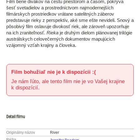
Film berie divákov na cestu priestorom a časom, pokrýva
šesť svetadielov a prostredníctvom najmodernejších
filmárskych prostriedkov vrátane satelitných záberov
predstavuje rieky z perspektív, aké sme ešte nevideli. Snový a
pôsobivý film oslavuje divokosť riek, ale zároveň upozorňuje
na ich zraniteľnosť.
Rieka
je druhým dielom plánovanej trilógie
austrálskych celovečerných dokumentov mapujúcich
vzájomný vzťah krajiny a človeka.
Film bohužiaľ nie je k dispozícii :(
Je nám ľúto, ale tento film nie je vo Vašej krajine
k dispozícií.
Detail filmu
Originálny názov
River
Réžia