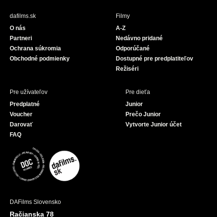
e
T
b
u
dafilms.sk
Filmy
o
b
O nás
A-Z
o
e
Partneri
Nedávno pridané
k
Ochrana súkromia
Odporúčané
Obchodné podmienky
Dostupné pre predplatiteľov
Režiséri
Pre užívateľov
Pre dieťa
Predplatné
Junior
Voucher
Prečo Junior
Darovať
Vytvorte Junior účet
FAQ
DAFilms Slovensko
Račianska 78