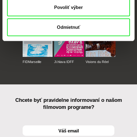
CPH:DOX
Doclisboa
Millennium Docs
DOK Leipzig
Povoliť výber
Against Gravity
Odmietnuť
FIDMarseille
Ji.hlava IDFF
Visions du Réel
Chcete byť pravidelne informovaní o našom
filmovom programe?