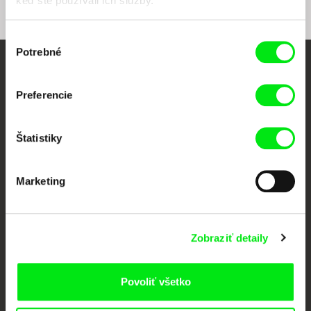
keď ste používali ich služby.
Výber
Potrebné
súhlasu
Vaše online kino
Preferencie
Nové filmy každý týždeň
Štatistiky
Portál DAFilms vznikol vďaka tvorivej spolupráci siedmich významných
európskych festivalov dokumentárneho filmu združených pod Doc Alliance.
Marketing
Členovia Doc Alliance
Zobraziť detaily
Povoliť všetko