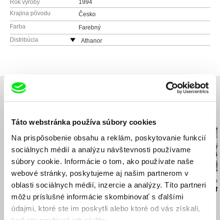
Rok výroby
1994
Krajina pôvodu
Česko
Farba
Farebný
Distribúcia
Athanor
Česko
web:
http://www.athanor.cz
Súvisiace filmy (20)
Táto webstránka používa súbory cookies
Na prispôsobenie obsahu a reklám, poskytovanie funkcií
sociálnych médií a analýzu návštevnosti používame
súbory cookie. Informácie o tom, ako používate naše
webové stránky, poskytujeme aj našim partnerom v
Daria Kashcheeva
Jiří Menzel
Anastasiia Falilei
oblasti sociálnych médií, inzercie a analýzy. Títo partneri
Dcéra
Na samotě u lesa
Zomrela som 
môžu príslušné informácie skombinovať s ďalšími
údajmi, ktoré ste im poskytli alebo ktoré od vás získali,