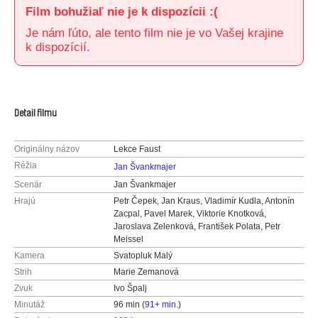
Film bohužiaľ nie je k dispozícii :(
Je nám ľúto, ale tento film nie je vo Vašej krajine
k dispozícií.
Detail filmu
Originálny názov
Lekce Faust
Réžia
Jan Švankmajer
Scenár
Jan Švankmajer
Hrajú
Petr Čepek, Jan Kraus, Vladimír Kudla, Antonín
Zacpal, Pavel Marek, Viktorie Knotková,
Jaroslava Zelenková, František Polata, Petr
Meissel
Kamera
Svatopluk Malý
Strih
Marie Zemanová
Zvuk
Ivo Špalj
Minutáž
96 min (
91+ min.
)