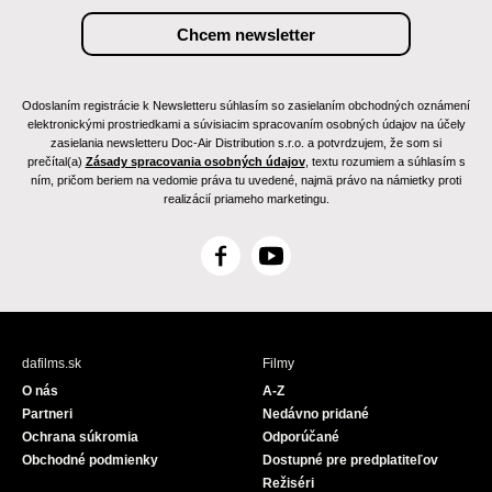
Odoslaním registrácie k Newsletteru súhlasím so zasielaním obchodných oznámení
elektronickými prostriedkami a súvisiacim spracovaním osobných údajov na účely
zasielania newsletteru Doc-Air Distribution s.r.o. a potvrdzujem, že som si
prečítal(a)
Zásady spracovania osobných údajov
, textu rozumiem a súhlasím s
ním, pričom beriem na vedomie práva tu uvedené, najmä právo na námietky proti
realizácií priameho marketingu.
F
Y
a
o
c
u
e
T
b
u
dafilms.sk
Filmy
o
b
O nás
A-Z
o
e
Partneri
Nedávno pridané
k
Ochrana súkromia
Odporúčané
Obchodné podmienky
Dostupné pre predplatiteľov
Režiséri