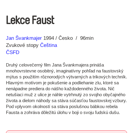
Lekce Faust
Réžia
Rok
Jan Švankmajer
1994
Česko
96min
výroby
Zvukové stopy
Čeština
ČSFD
Druhý celovečerný film Jana Švankmajera prináša
mnohovrstevne osobitný, imaginatívny pohľad na faustovský
mýtus s použitím rôznorodých výtvarných a trikových techník.
Hlavným motívom je pokušenie a podliehanie zlu, ktoré sa
nenápadne prediera do nášho každodenného života. Nič
netušiaci muž z ulice je náhle vytrhnutý zo svojho obyčajného
života a dielom náhody sa stáva súčasťou faustovskej vzbury.
Pod vplyvom okolností sa stáva poslušnou bábkou rebela
Fausta a zohráva dôležitú úlohu v boji o svoju ľudskú dušu.