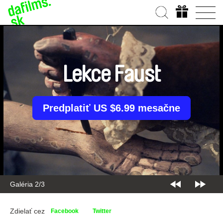
Lekce Faust
Predplatiť US $6.99 mesačne
Galéria 2/3
Zdielať cez
Facebook
Twitter