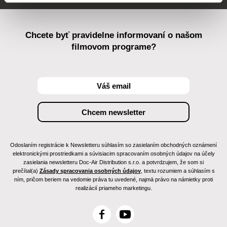
Chcete byť pravidelne informovaní o našom
filmovom programe?
Odoslaním registrácie k Newsletteru súhlasím so zasielaním obchodných oznámení
elektronickými prostriedkami a súvisiacim spracovaním osobných údajov na účely
zasielania newsletteru Doc-Air Distribution s.r.o. a potvrdzujem, že som si
prečítal(a)
Zásady spracovania osobných údajov
, textu rozumiem a súhlasím s
ním, pričom beriem na vedomie práva tu uvedené, najmä právo na námietky proti
realizácií priameho marketingu.
F
Y