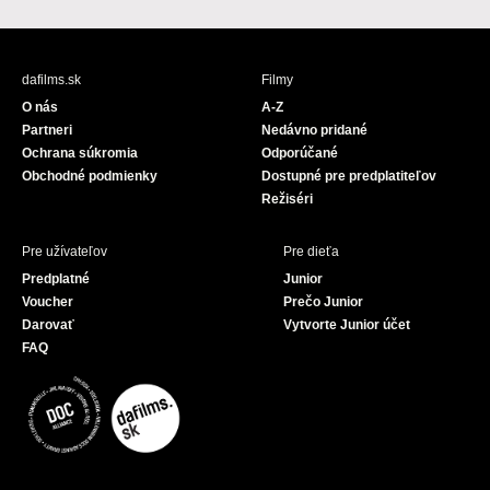
a
o
c
u
e
T
b
u
dafilms.sk
Filmy
o
b
O nás
A-Z
o
e
Partneri
Nedávno pridané
k
Ochrana súkromia
Odporúčané
Obchodné podmienky
Dostupné pre predplatiteľov
Režiséri
Pre užívateľov
Pre dieťa
Predplatné
Junior
Voucher
Prečo Junior
Darovať
Vytvorte Junior účet
FAQ