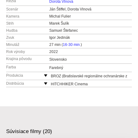
Réžia
Dorota Vlnová
Scenár
Ján Štiffel, Dorota Vlnová
Kamera
Michal Fulier
Strih
Marek Šulík
Hudba
Samuel Štefanec
Zvuk
Igor Jedinák
Minutáž
27 min (
16-30 min.
)
Rok výroby
2022
Krajina pôvodu
Slovensko
Farba
Farebný
Produkcia
BROZ (Bratislavské regionálne ochranárske z
druženie)
Distribúcia
HITCHHIKER Cinema
Na Riviére 7/a
Slovensko
841 04 Bratislava
web:
http://hitchhikercinema.sk/
Slovensko
e-mail:
info@hitchhikercinema.sk
web:
http://www.broz.sk
tel: + 421 903 046 540
HITCHHIKER Cinema
Súvisiace filmy (20)
Slovensko