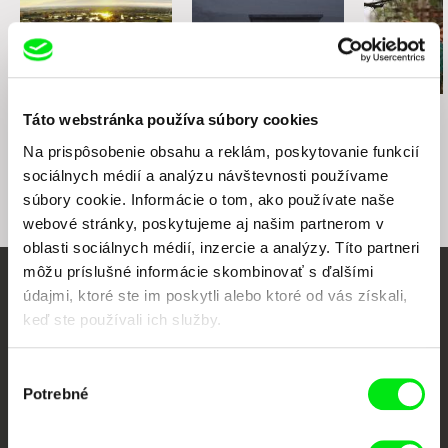
web:
http://hitchhikercinema.sk/
e-mail:
info@hitchhikercinema.sk
RTVS
Slovensko
web:
https://www.rtvs.sk
Braňo Molnár
Viera Čákanyová
Eva Križková
Táto webstránka používa súbory cookies
Krídla nad Riekou
Biela na bielej
Vtáčnik
Na prispôsobenie obsahu a reklám, poskytovanie funkcií
sociálnych médií a analýzu návštevnosti používame
súbory cookie. Informácie o tom, ako používate naše
webové stránky, poskytujeme aj našim partnerom v
oblasti sociálnych médií, inzercie a analýzy. Títo partneri
môžu príslušné informácie skombinovať s ďalšími
údajmi, ktoré ste im poskytli alebo ktoré od vás získali,
Vaše online kino
keď ste používali ich služby.
Nové filmy každý týždeň
Výber
Potrebné
súhlasu
Portál DAFilms vznikol vďaka tvorivej spolupráci siedmich významných
európskych festivalov dokumentárneho filmu združených pod Doc Alliance.