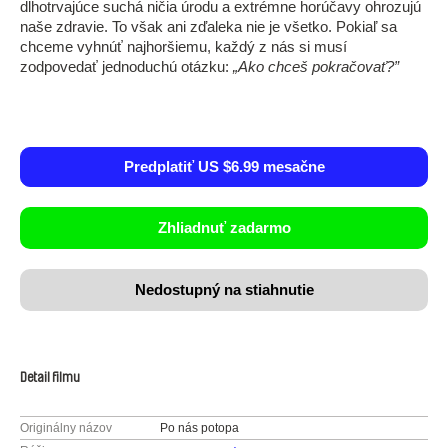
dlhotrvajúce suchá ničia úrodu a extrémne horúčavy ohrozujú
naše zdravie. To však ani zďaleka nie je všetko. Pokiaľ sa
chceme vyhnúť najhoršiemu, každý z nás si musí
zodpovedať jednoduchú otázku:
„Ako chceš pokračovať?”
Predplatiť US $6.99 mesačne
Zhliadnuť zadarmo
Nedostupný na stiahnutie
Detail filmu
Originálny názov
Po nás potopa