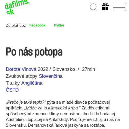
Zdielať cez
Facebook
Twitter
Po nás potopa
Réžia
Rok
Dorota Vlnová
2022
Slovensko
27min
výroby
Zvukové stopy
Slovenčina
Titulky
Angličtina
ČSFD
„Prečo je také teplo?”
pýta sa mladé dievča počítačovej
aplikácie.
„Môže za to klimatická kríza.”
Za dôsledkami
spôsobenými zmenou klímy nemusíme chodiť do horiacej
Austrálie či topiacej sa Antarktídy. Pociťujeme ich aj u nás na
Slovensku. Demänovská ľadová jaskyňa sa roztápa,