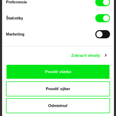
Preferencie
Členovia Doc Alliance
Štatistiky
Marketing
CPH:DOX
Doclisboa
Millennium Docs
DOK Leipzig
Zobraziť detaily
Against Gravity
Povoliť všetko
Povoliť výber
FIDMarseille
Ji.hlava IDFF
Visions du Réel
Odmietnuť