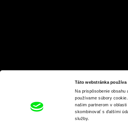
Táto webstránka používa
Na prispôsobenie obsahu a
používame súbory cookie. 
našim partnerom v oblasti 
skombinovať s ďalšími údaj
služby.