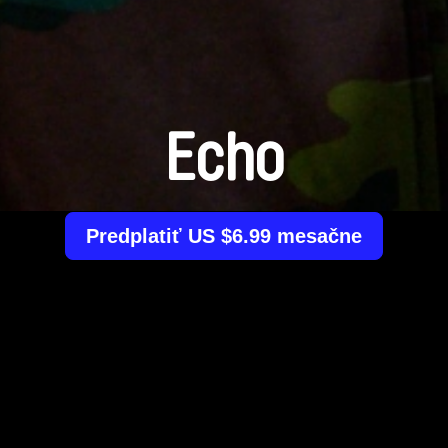
Echo
Predplatiť US $6.99 mesačne