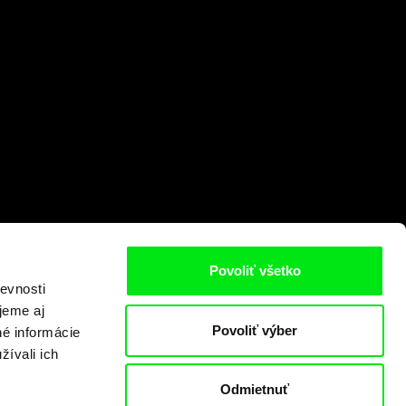
Povoliť všetko
evnosti
jeme aj
Povoliť výber
né informácie
žívali ich
Odmietnuť