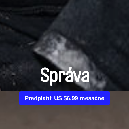
Správa
Predplatiť US $6.99 mesačne