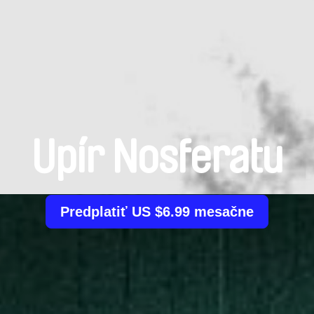
Upír Nosferatu
Predplatiť US $6.99 mesačne