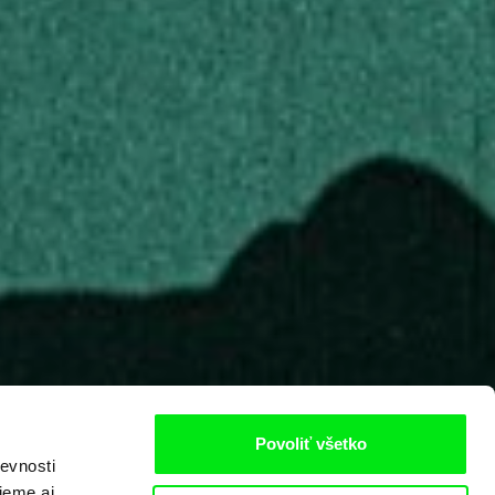
Povoliť všetko
evnosti
jeme aj