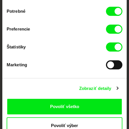
Výber
Vaše online kino
Potrebné
súhlasu
Nové filmy každý týždeň
Preferencie
Portál DAFilms vznikol vďaka tvorivej spolupráci siedmich významných
Štatistiky
európskych festivalov dokumentárneho filmu združených pod Doc Alliance.
Členovia Doc Alliance
Marketing
Zobraziť detaily
Povoliť všetko
CPH:DOX
Doclisboa
Millennium Docs
DOK Leipzig
Against Gravity
Povoliť výber