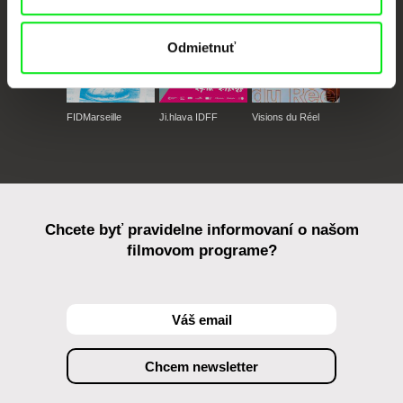
Odmietnuť
FIDMarseille
Ji.hlava IDFF
Visions du Réel
Chcete byť pravidelne informovaní o našom
filmovom programe?