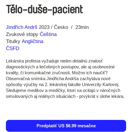
Tělo-duše-pacient
Réžia
Rok
Jindřich Andrš
2023
Česko
23min
výroby
Zvukové stopy
Čeština
Titulky
Angličtina
ČSFD
Lekárska profesia vyžaduje nielen detailnú znalosť
diagnostických a liečebných postupov, ale aj osobnostné
kvality, či komunikačné zručnosti. Možno ich naučiť?
Observačná snímka Jindřicha Andrša zachytáva nové
spôsoby výučby na 2. lekárskej fakulte Univerzity Karlovej.
Sledujeme medikov a medičky, ktorí sa ocitajú v náročných
simulovaných aj reálnych situáciách - prvýkrát v úlohe lekára.
Predplatiť US $6.99 mesačne