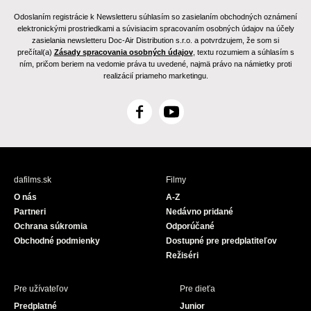
Odoslaním registrácie k Newsletteru súhlasím so zasielaním obchodných oznámení
elektronickými prostriedkami a súvisiacim spracovaním osobných údajov na účely
zasielania newsletteru Doc-Air Distribution s.r.o. a potvrdzujem, že som si
prečítal(a)
Zásady spracovania osobných údajov
, textu rozumiem a súhlasím s
ním, pričom beriem na vedomie práva tu uvedené, najmä právo na námietky proti
realizácií priameho marketingu.
F
Y
a
o
c
u
e
T
b
u
dafilms.sk
Filmy
o
b
O nás
A-Z
o
e
Partneri
Nedávno pridané
k
Ochrana súkromia
Odporúčané
Obchodné podmienky
Dostupné pre predplatiteľov
Režiséri
Pre užívateľov
Pre dieťa
Predplatné
Junior