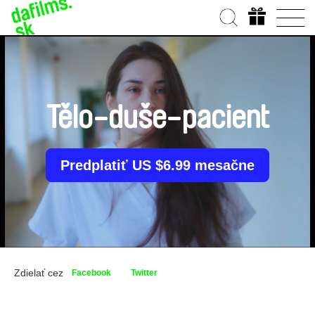
Tělo-duše-pacient
Predplatiť US $6.99 mesačne
Zdielať cez
Facebook
Twitter