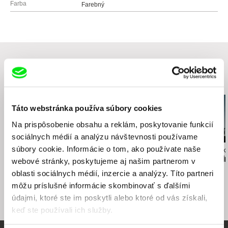
Farba
Farebný
Súvisiace filmy (10)
Táto webstránka používa súbory cookies
Na prispôsobenie obsahu a reklám, poskytovanie funkcií
sociálnych médií a analýzu návštevnosti používame
súbory cookie. Informácie o tom, ako používate naše
Mania Akbari
Daniela Meressa Rusnoková
Johan van der K
Mesiac pre môjho otca
Šedá zóna
Veľké prázdn
webové stránky, poskytujeme aj našim partnerom v
oblasti sociálnych médií, inzercie a analýzy. Títo partneri
môžu príslušné informácie skombinovať s ďalšími
údajmi, ktoré ste im poskytli alebo ktoré od vás získali,
keď ste používali ich služby.