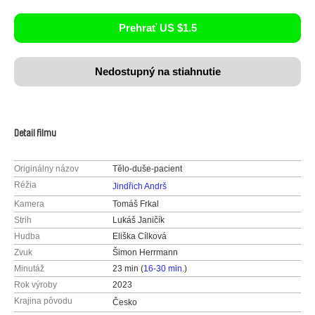
Prehrať US $1.5
Nedostupný na stiahnutie
Detail filmu
Originálny názov
Tělo-duše-pacient
Réžia
Jindřich Andrš
Kamera
Tomáš Frkal
Strih
Lukáš Janičík
Hudba
Eliška Cílková
Zvuk
Šimon Herrmann
Minutáž
23 min (
16-30 min.
)
Rok výroby
2023
Krajina pôvodu
Česko