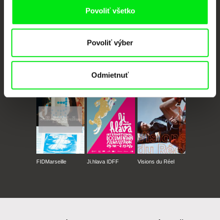
Povoliť všetko
Povoliť výber
CPH:DOX
Doclisboa
Millennium Docs
DOK Leipzig
Odmietnuť
Against Gravity
FIDMarseille
Ji.hlava IDFF
Visions du Réel