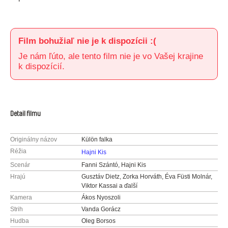
Film bohužiaľ nie je k dispozícii :(
Je nám ľúto, ale tento film nie je vo Vašej krajine
k dispozícií.
Detail filmu
Originálny názov
Külön falka
Réžia
Hajni Kis
Scenár
Fanni Szántó, Hajni Kis
Hrajú
Gusztáv Dietz, Zorka Horváth, Éva Füsti Molnár,
Viktor Kassai a ďalší
Kamera
Ákos Nyoszoli
Strih
Vanda Gorácz
Hudba
Oleg Borsos