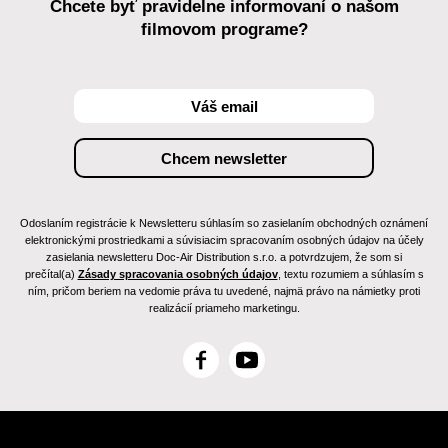
Chcete byť pravidelne informovaní o našom
filmovom programe?
Odoslaním registrácie k Newsletteru súhlasím so zasielaním obchodných oznámení
elektronickými prostriedkami a súvisiacim spracovaním osobných údajov na účely
zasielania newsletteru Doc-Air Distribution s.r.o. a potvrdzujem, že som si
prečítal(a)
Zásady spracovania osobných údajov
, textu rozumiem a súhlasím s
ním, pričom beriem na vedomie práva tu uvedené, najmä právo na námietky proti
realizácií priameho marketingu.
F
Y
a
o
c
u
e
T