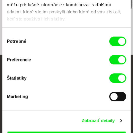
môžu príslušné informácie skombinovať s ďalšími
údajmi, ktoré ste im poskytli alebo ktoré od vás získali,
Dušan Hanák
Dušan Hanák
Dušan Hanák
Ja milujem, ty miluješ
Ružové sny
322
keď ste používali ich služby.
Výber
Potrebné
súhlasu
Preferencie
Vaše online kino
Štatistiky
Nové filmy každý týždeň
Marketing
Portál DAFilms vznikol vďaka tvorivej spolupráci siedmich významných
európskych festivalov dokumentárneho filmu združených pod Doc Alliance.
Členovia Doc Alliance
Zobraziť detaily