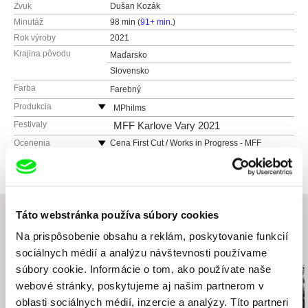
Zvuk
Dušan Kozák
Minutáž
98 min (
91+ min.
)
Rok výroby
2021
Krajina pôvodu
Maďarsko
Slovensko
Farba
Farebný
Produkcia
MPhilms
Horná 5
Festivaly
MFF Karlove Vary 2021
83152 Bratislava
Ocenenia
Cena First Cut / Works in Progress - MFF
Karlove Vary 2020
Slovensko
Cena divákov - Cinefest Miskolc 2021
web:
http://www.mphilms.sk/
Najlepší debut a Najlepší celovečerný film -
e-mail:
mphilms@mphilms.sk
Hungarian Film Awards 2022
Proton Cinema
Táto webstránka používa súbory cookies
Pozsonyi út 14.
Na prispôsobenie obsahu a reklám, poskytovanie funkcií
1137 Budapest
Súvisiace filmy (20)
sociálnych médií a analýzu návštevnosti používame
Maďarsko
súbory cookie. Informácie o tom, ako používate naše
web:
https://protoncinema.hu/
e-mail:
office@protoncinema.hu
webové stránky, poskytujeme aj našim partnerom v
oblasti sociálnych médií, inzercie a analýzy. Títo partneri