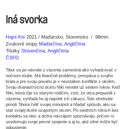
Iná svorka
Réžia
Rok
Hajni Kis
2021
Maďarsko
Slovensko
98min
výroby
Zvukové stopy
Maďarčina
,
Angličtina
Titulky
Slovenčina
,
Angličtina
ČSFD
Tibor sa po návrate z väzenia zamestná ako vyhadzovač v
nočnom klube. Má finančné problémy, prespáva u svojho
brata a pre svoju povahu je v neustálom konflikte s okolím.
Svoju dvanásťročnú dcéru Niki nevidel už sedem rokov. Keď
Niki, ktorá žije so starými rodičmi, zistí, že otca prepustili z
väzenia, vyhľadá ho aj napriek ich zákazu. Toto stretnutie
prinúti Tibora čeliť svojej minulosti a hľadať spôsob, ako sa
stať svojej dcére ozajstným otcom. Po siedmich rokoch bez
kontaktu sa otec a dcéra navzájom spoznávajú, pričom si
uvedomujú svoje pevné spojenie a aj to, aké silné môže byť
odpustenie.