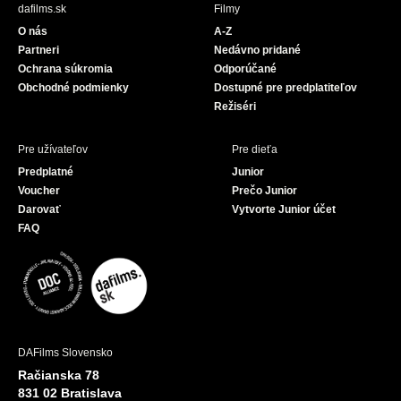
b
u
dafilms.sk
Filmy
o
b
O nás
A-Z
o
e
Partneri
Nedávno pridané
k
Ochrana súkromia
Odporúčané
Obchodné podmienky
Dostupné pre predplatiteľov
Režiséri
Pre užívateľov
Pre dieťa
Predplatné
Junior
Voucher
Prečo Junior
Darovať
Vytvorte Junior účet
FAQ
DAFilms Slovensko
Račianska 78
831 02 Bratislava