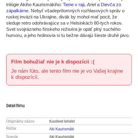
trilógie Akiho Kaurismäkiho:
Tiene v raji
,
Ariel
a
Dievča zo
zápalkárne
. Nebyť všadeprítomných rozhlasových správ o
ruskej invázii na Ukrajine, divák by mohol mať pocit, že
sleduje retro odohrávajúce sa v Helsinkách 80-tych rokov.
Svet svojrázneho fínskeho režiséra je opäť plný suchého
humoru, a jeho hrdinovia si tu bežne dávajú šieste druhé pivo.
Film bohužiaľ nie je k dispozícii :(
Je nám ľúto, ale tento film nie je vo Vašej krajine
k dispozícií.
Detail filmu
Originálny názov
Kuolleet lehdet
Réžia
Aki Kaurismäki
Scenár
Aki Kaurismäki