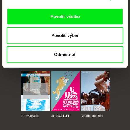
Členovia Doc Alliance
Povoliť všetko
Povoliť výber
Odmietnuť
CPH:DOX
Doclisboa
Millennium Docs
DOK Leipzig
Against Gravity
FIDMarseille
Ji.hlava IDFF
Visions du Réel