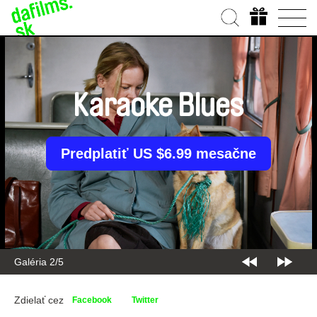
Karaoke Blues
Predplatiť US $6.99 mesačne
Galéria 2/5
Zdielať cez
Facebook
Twitter