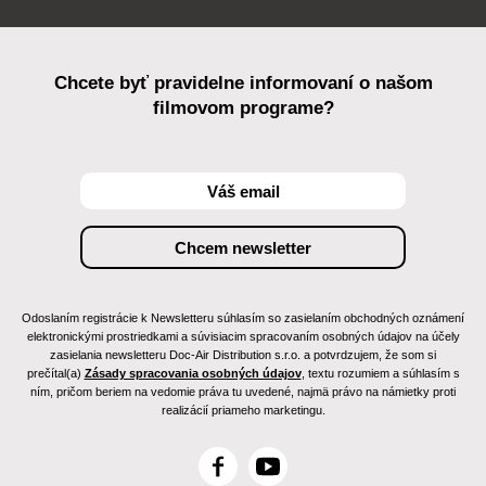
Chcete byť pravidelne informovaní o našom
filmovom programe?
Odoslaním registrácie k Newsletteru súhlasím so zasielaním obchodných oznámení
elektronickými prostriedkami a súvisiacim spracovaním osobných údajov na účely
zasielania newsletteru Doc-Air Distribution s.r.o. a potvrdzujem, že som si
prečítal(a)
Zásady spracovania osobných údajov
, textu rozumiem a súhlasím s
ním, pričom beriem na vedomie práva tu uvedené, najmä právo na námietky proti
realizácií priameho marketingu.
F
Y