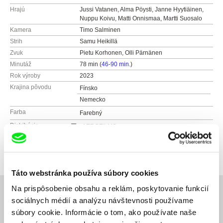
Hrajú
Jussi Vatanen, Alma Pöysti, Janne Hyytiäinen,
Nuppu Koivu, Matti Onnismaa, Martti Suosalo
Kamera
Timo Salminen
Strih
Samu Heikillä
Zvuk
Pietu Korhonen, Olli Pärnänen
Minutáž
78 min (
46-90 min.
)
Rok výroby
2023
Krajina pôvodu
Fínsko
Nemecko
Farba
Farebný
Distribúcia
AEROFILMS s.r.o
Jirečkova 1008/8
Ocenenia
Cena poroty - MFF Cannes 2023
170 00 Praha 7
Cena divákov – Filmový festival Mníchov 2023
Česko
Cena FIPRESCI za najlepší film roku – MFF San
Sebastián 2023
Táto webstránka používa súbory cookies
web:
http://www.aerofilms.cz
tel: +420 224 947 566
Na prispôsobenie obsahu a reklám, poskytovanie funkcií
e-mail:
info@aerofilms.cz
sociálnych médií a analýzu návštevnosti používame
súbory cookie. Informácie o tom, ako používate naše
Súvisiace filmy (20)