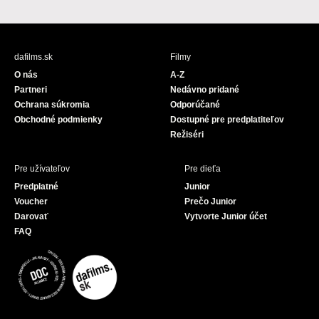
a
o
c
u
e
T
b
u
dafilms.sk
Filmy
o
b
O nás
A-Z
o
e
Partneri
Nedávno pridané
k
Ochrana súkromia
Odporúčané
Obchodné podmienky
Dostupné pre predplatiteľov
Režiséri
Pre užívateľov
Pre dieťa
Predplatné
Junior
Voucher
Prečo Junior
Darovať
Vytvorte Junior účet
FAQ