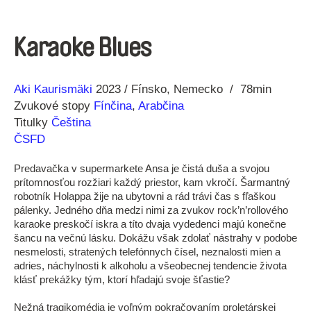
Karaoke Blues
Réžia
Rok
Aki Kaurismäki
2023
Fínsko
Nemecko
78min
výroby
Zvukové stopy
Fínčina
,
Arabčina
Titulky
Čeština
ČSFD
Predavačka v supermarkete Ansa je čistá duša a svojou
prítomnosťou rozžiari každý priestor, kam vkročí. Šarmantný
robotník Holappa žije na ubytovni a rád trávi čas s fľaškou
pálenky. Jedného dňa medzi nimi za zvukov rock’n’rollového
karaoke preskočí iskra a títo dvaja vydedenci majú konečne
šancu na večnú lásku. Dokážu však zdolať nástrahy v podobe
nesmelosti, stratených telefónnych čísel, neznalosti mien a
adries, náchylnosti k alkoholu a všeobecnej tendencie života
klásť prekážky tým, ktorí hľadajú svoje šťastie?
Nežná tragikomédia je voľným pokračovaním proletárskej