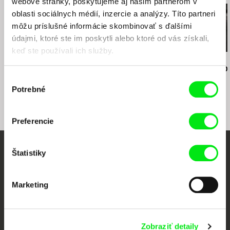
webové stránky, poskytujeme aj našim partnerom v
oblasti sociálnych médií, inzercie a analýzy. Títo partneri
môžu príslušné informácie skombinovať s ďalšími
údajmi, ktoré ste im poskytli alebo ktoré od vás získali,
keď ste používali ich služby.
Angela Schanelec
Jiří Menzel
Martin Hollý
Cesta snov
Na samotě u lesa
Prípad pre o
Výber
Potrebné
súhlasu
Preferencie
Štatistiky
Vaše online kino
Nové filmy každý týždeň
Marketing
Portál DAFilms vznikol vďaka tvorivej spolupráci siedmich významných
európskych festivalov dokumentárneho filmu združených pod Doc Alliance.
Zobraziť detaily