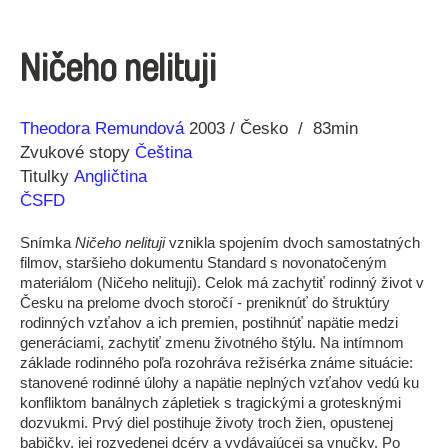
Ničeho nelituji
Réžia
Rok
Theodora Remundová
2003
Česko
83min
výroby
Zvukové stopy
Čeština
Titulky
Angličtina
ČSFD
Snímka
Ničeho nelituji
vznikla spojením dvoch samostatných
filmov, staršieho dokumentu Standard s novonatočeným
materiálom (Ničeho nelituji). Celok má zachytiť rodinný život v
Česku na prelome dvoch storočí - preniknúť do štruktúry
rodinných vzťahov a ich premien, postihnúť napätie medzi
generáciami, zachytiť zmenu životného štýlu. Na intímnom
základe rodinného poľa rozohráva režisérka známe situácie:
stanovené rodinné úlohy a napätie neplných vzťahov vedú ku
konfliktom banálnych zápletiek s tragickými a grotesknými
dozvukmi. Prvý diel postihuje životy troch žien, opustenej
babičky, jej rozvedenej dcéry a vydávajúcej sa vnučky. Po