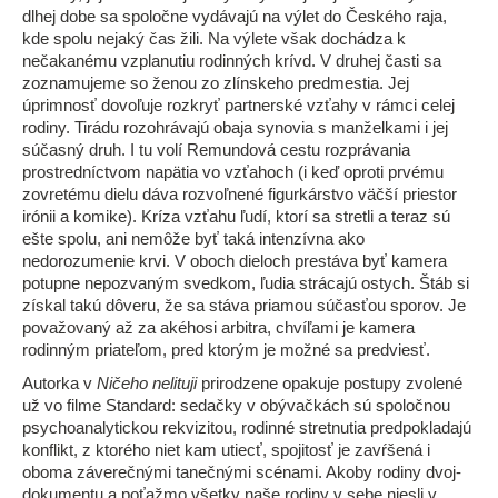
dlhej dobe sa spoločne vydávajú na výlet do Českého raja,
kde spolu nejaký čas žili. Na výlete však dochádza k
nečakanému vzplanutiu rodinných krívd. V druhej časti sa
zoznamujeme so ženou zo zlínskeho predmestia. Jej
úprimnosť dovoľuje rozkryť partnerské vzťahy v rámci celej
rodiny. Tirádu rozohrávajú obaja synovia s manželkami i jej
súčasný druh. I tu volí Remundová cestu rozprávania
prostredníctvom napätia vo vzťahoch (i keď oproti prvému
zovretému dielu dáva rozvoľnené figurkárstvo väčší priestor
irónii a komike). Kríza vzťahu ľudí, ktorí sa stretli a teraz sú
ešte spolu, ani nemôže byť taká intenzívna ako
nedorozumenie krvi. V oboch dieloch prestáva byť kamera
potupne nepozvaným svedkom, ľudia strácajú ostych. Štáb si
získal takú dôveru, že sa stáva priamou súčasťou sporov. Je
považovaný až za akéhosi arbitra, chvíľami je kamera
rodinným priateľom, pred ktorým je možné sa predviesť.
Autorka v
Ničeho nelituji
prirodzene opakuje postupy zvolené
už vo filme Standard: sedačky v obývačkách sú spoločnou
psychoanalytickou rekvizitou, rodinné stretnutia predpokladajú
konflikt, z ktorého niet kam utiecť, spojitosť je zavŕšená i
oboma záverečnými tanečnými scénami. Akoby rodiny dvoj-
dokumentu a poťažmo všetky naše rodiny v sebe niesli v