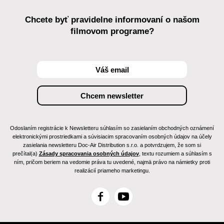
Chcete byť pravidelne informovaní o našom
filmovom programe?
Odoslaním registrácie k Newsletteru súhlasím so zasielaním obchodných oznámení
elektronickými prostriedkami a súvisiacim spracovaním osobných údajov na účely
zasielania newsletteru Doc-Air Distribution s.r.o. a potvrdzujem, že som si
prečítal(a)
Zásady spracovania osobných údajov
, textu rozumiem a súhlasím s
ním, pričom beriem na vedomie práva tu uvedené, najmä právo na námietky proti
realizácií priameho marketingu.
F
Y
a
o
c
u