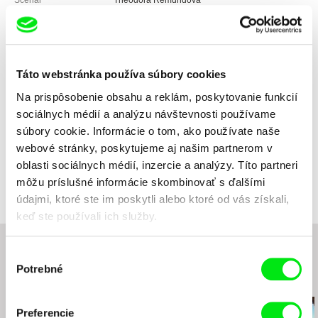
Scenár
Theodora Remundová
Kamera
Jakub Šimůnek, Jiří Lívanec
Strih
Zdeněk Marek
Hudba
Guiseppe Verdi, Edith Piaf, Antonín Dvořák
Zvuk
Petr Šoltys
Táto webstránka používa súbory cookies
Minutáž
83 min (
46-90 min.
)
Na prispôsobenie obsahu a reklám, poskytovanie funkcií
Rok výroby
2003
sociálnych médií a analýzu návštevnosti používame
Krajina pôvodu
Česko
súbory cookie. Informácie o tom, ako používate naše
Farba
Farebný
webové stránky, poskytujeme aj našim partnerom v
Produkcia
Bistro Films s.r.o
oblasti sociálnych médií, inzercie a analýzy. Títo partneri
Jánský vršek 9
Distribúcia
Bistro Films s.r.o
môžu príslušné informácie skombinovať s ďalšími
110 00 Praha 1
Jánský vršek 9
údajmi, ktoré ste im poskytli alebo ktoré od vás získali,
Česko
110 00 Praha 1
keď ste používali ich služby.
web:
http://www.bistrofilms.com
Česko
tel: +420 224 800 201
web:
http://www.bistrofilms.com
Výber
tel: +420 224 800 201
Potrebné
súhlasu
Súvisiace filmy (20)
Preferencie