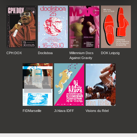
CPH:DOX
Doclisboa
Millennium Docs
DOK Leipzig
Against Gravity
FIDMarseille
Ji.hlava IDFF
Visions du Réel