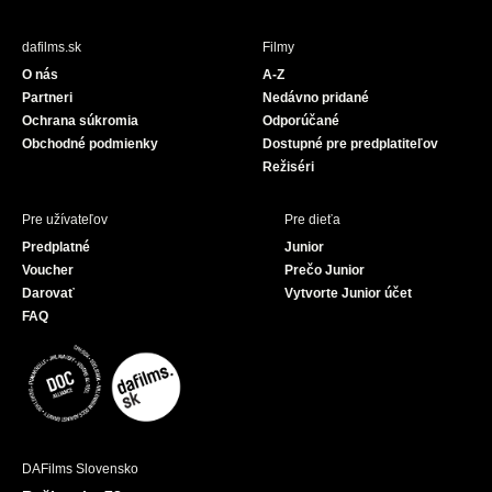
e
T
b
u
dafilms.sk
Filmy
o
b
O nás
A-Z
o
e
Partneri
Nedávno pridané
k
Ochrana súkromia
Odporúčané
Obchodné podmienky
Dostupné pre predplatiteľov
Režiséri
Pre užívateľov
Pre dieťa
Predplatné
Junior
Voucher
Prečo Junior
Darovať
Vytvorte Junior účet
FAQ
DAFilms Slovensko