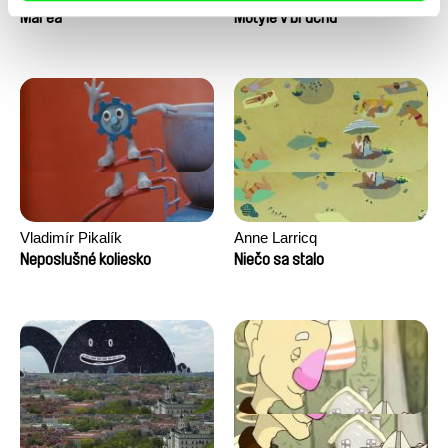
Marea
Motýle v bruchu
Vladimír Pikalík
Anne Larricq
Neposlušné koliesko
Niečo sa stalo