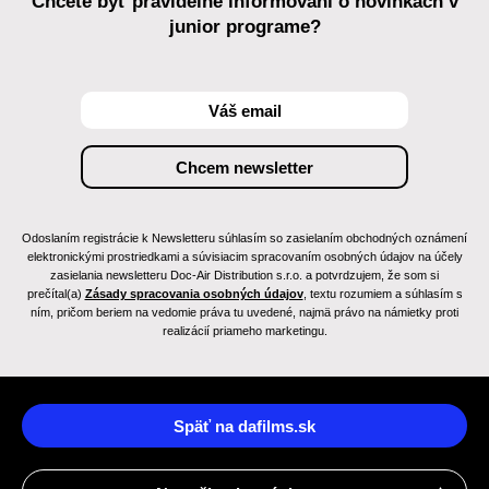
Chcete byť pravidelne informovaní o novinkách v
junior programe?
Odoslaním registrácie k Newsletteru súhlasím so zasielaním obchodných oznámení
elektronickými prostriedkami a súvisiacim spracovaním osobných údajov na účely
zasielania newsletteru Doc-Air Distribution s.r.o. a potvrdzujem, že som si
prečítal(a)
Zásady spracovania osobných údajov
, textu rozumiem a súhlasím s
ním, pričom beriem na vedomie práva tu uvedené, najmä právo na námietky proti
realizácií priameho marketingu.
Späť na dafilms.sk