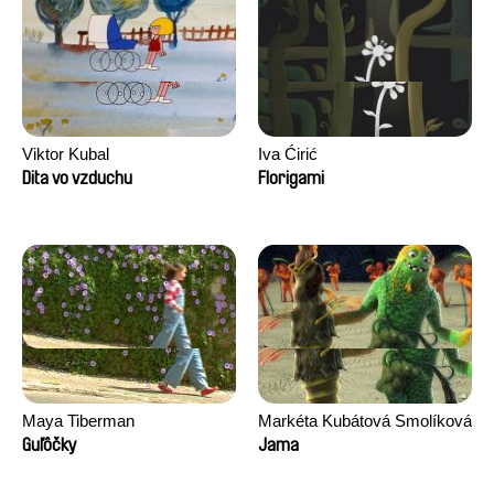
Viktor Kubal
Iva Ćirić
Dita vo vzduchu
Florigami
Maya Tiberman
Markéta Kubátová Smolíková
Guľôčky
Jama