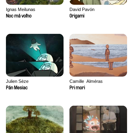
Ignas Meilunas
David Pavón
Noc má voľno
Origami
Julien Sèze
Camille​ ​ ​Alméras
Pán Mesiac
Pri mori