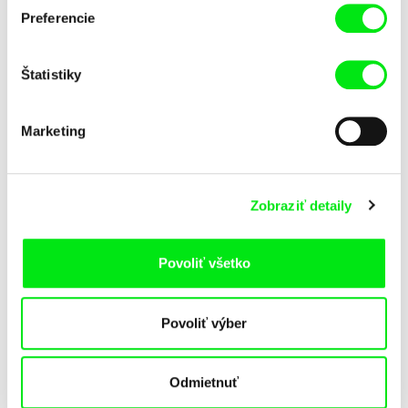
Preferencie
Štatistiky
Marketing
Aliona Baranova
Viktor Kubal
Lístok
Marcipánová komédia
Zobraziť detaily
Povoliť všetko
Povoliť výber
Odmietnuť
Giulia Martinelli
Miriam Lazrak