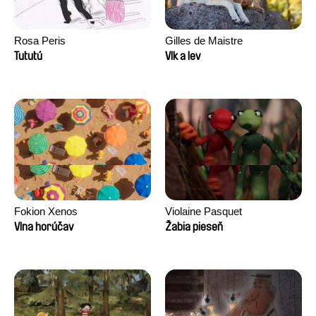
Rosa Peris
Gilles de Maistre
Tututú
Vlk a lev
Fokion Xenos
Violaine Pasquet
Vlna horúčav
Žabia pieseň