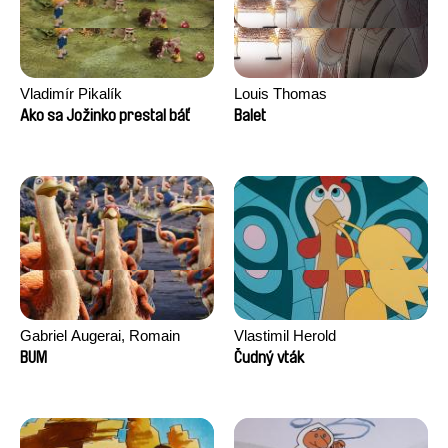
Vladimír Pikalík
Louis Thomas
Ako sa Jožinko prestal báť
Balet
Gabriel Augerai, Romain
Vlastimil Herold
Augier, Laurie Pereira De
BUM
Čudný vták
Figueiredo, Charles Di Cicco,
Yannick Jacquin