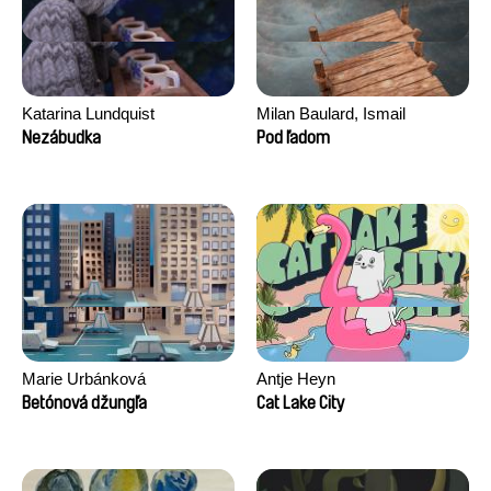
Katarina Lundquist
Milan Baulard, Ismail
Berrahma, Flore Dupont,
Nezábudka
Pod ľadom
Laurie Estampes, Quentin
Nory, Hugo Potin
Marie Urbánková
Antje Heyn
Betónová džungľa
Cat Lake City