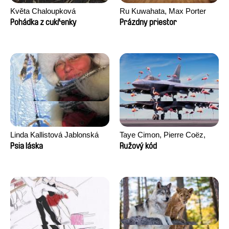
Květa Chaloupková
Ru Kuwahata, Max Porter
(Přibylová)
Pohádka z cukřenky
Prázdny priestor
Linda Kallistová Jablonská
Taye Cimon, Pierre Coëz,
Julie Groux, Sandra Leydier,
Psia láska
Ružový kód
Manuarii Morel, Romain
Seisson