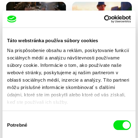
Táto webstránka používa súbory cookies
Na prispôsobenie obsahu a reklám, poskytovanie funkcií
Vladimír Pikalík
Solène Bosseboeuf, Flore
Dechorgnat, Tiphaine Klein,
sociálnych médií a analýzu návštevnosti používame
Jožinkovo vesmírne
Kajak
dobrodružstvo
Auguste Lefort, Antoine Rossi
súbory cookie. Informácie o tom, ako používate naše
webové stránky, poskytujeme aj našim partnerom v
oblasti sociálnych médií, inzercie a analýzy. Títo partneri
môžu príslušné informácie skombinovať s ďalšími
údajmi, ktoré ste im poskytli alebo ktoré od vás získali,
keď ste používali ich služby.
Výber
Potrebné
Sarah Joy Jungen, Karsten
František Jurišič
súhlasu
Kjærulf-Hoop
Kvapky
Letí, letí... tanier letí