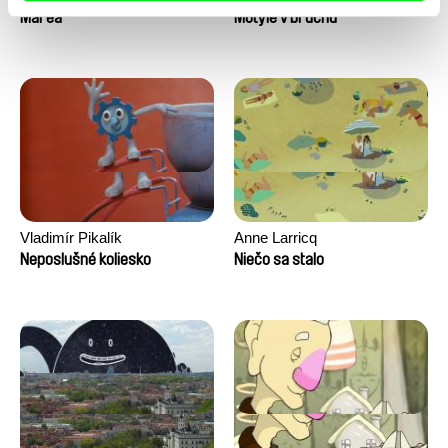
Marea
Motýle v bruchu
Vladimír Pikalík
Anne Larricq
Neposlušné koliesko
Niečo sa stalo