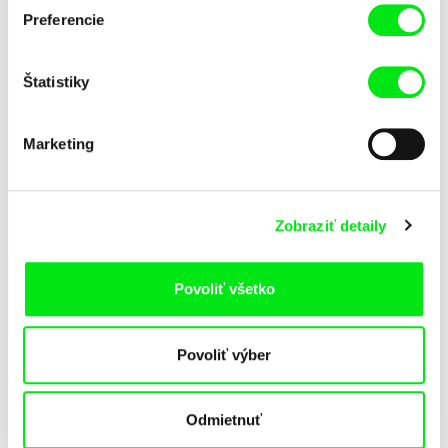
Preferencie
Štatistiky
Marketing
Aliona Baranova
Viktor Kubal
Lístok
Marcipánová komédia
Zobraziť detaily
Povoliť všetko
Povoliť výber
Odmietnuť
Giulia Martinelli
Miriam Lazrak