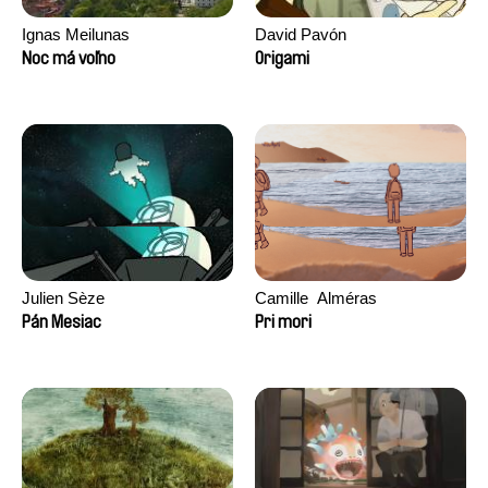
Ignas Meilunas
David Pavón
Noc má voľno
Origami
Julien Sèze
Camille​ ​ ​Alméras
Pán Mesiac
Pri mori