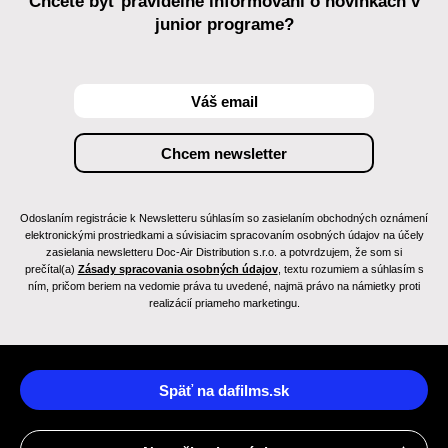
Chcete byť pravidelne informovaní o novinkách v
junior programe?
Odoslaním registrácie k Newsletteru súhlasím so zasielaním obchodných oznámení
elektronickými prostriedkami a súvisiacim spracovaním osobných údajov na účely
zasielania newsletteru Doc-Air Distribution s.r.o. a potvrdzujem, že som si
prečítal(a)
Zásady spracovania osobných údajov
, textu rozumiem a súhlasím s
ním, pričom beriem na vedomie práva tu uvedené, najmä právo na námietky proti
realizácií priameho marketingu.
Späť na dafilms.sk