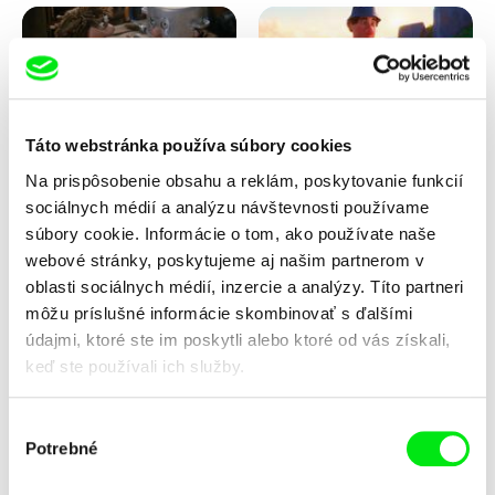
Táto webstránka používa súbory cookies
Na prispôsobenie obsahu a reklám, poskytovanie funkcií
Vladimír Pikalík
Solène Bosseboeuf, Flore
Dechorgnat, Tiphaine Klein,
sociálnych médií a analýzu návštevnosti používame
Jožinkovo vesmírne
Kajak
dobrodružstvo
Auguste Lefort, Antoine Rossi
súbory cookie. Informácie o tom, ako používate naše
webové stránky, poskytujeme aj našim partnerom v
oblasti sociálnych médií, inzercie a analýzy. Títo partneri
môžu príslušné informácie skombinovať s ďalšími
údajmi, ktoré ste im poskytli alebo ktoré od vás získali,
keď ste používali ich služby.
Výber
Potrebné
Sarah Joy Jungen, Karsten
František Jurišič
súhlasu
Kjærulf-Hoop
Kvapky
Letí, letí... tanier letí