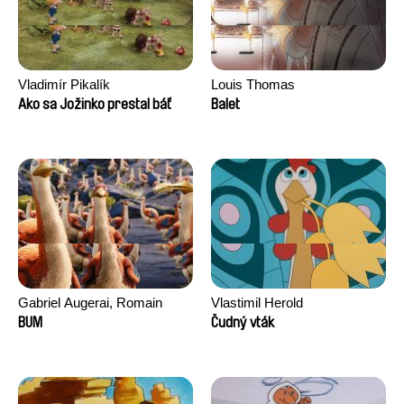
Vladimír Pikalík
Louis Thomas
Ako sa Jožinko prestal báť
Balet
Gabriel Augerai, Romain
Vlastimil Herold
Augier, Laurie Pereira De
BUM
Čudný vták
Figueiredo, Charles Di Cicco,
Yannick Jacquin