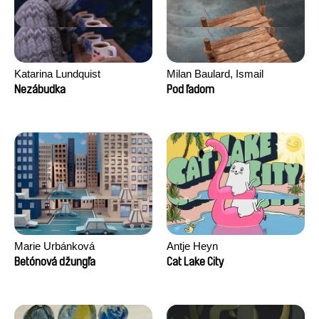
Katarina Lundquist
Milan Baulard, Ismail
Berrahma, Flore Dupont,
Nezábudka
Pod ľadom
Laurie Estampes, Quentin
Nory, Hugo Potin
Marie Urbánková
Antje Heyn
Betónová džungľa
Cat Lake City