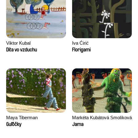
Viktor Kubal
Iva Ćirić
Dita vo vzduchu
Florigami
Maya Tiberman
Markéta Kubátová Smolíková
Guľôčky
Jama