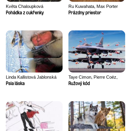
Květa Chaloupková
Ru Kuwahata, Max Porter
(Přibylová)
Pohádka z cukřenky
Prázdny priestor
Linda Kallistová Jablonská
Taye Cimon, Pierre Coëz,
Julie Groux, Sandra Leydier,
Psia láska
Ružový kód
Manuarii Morel, Romain
Seisson