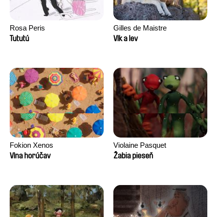
Rosa Peris
Gilles de Maistre
Tututú
Vlk a lev
Fokion Xenos
Violaine Pasquet
Vlna horúčav
Žabia pieseň