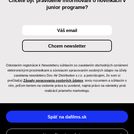
Chcete byť pravidelne informovaní o novinkách v
junior programe?
Odoslaním registrácie k Newsletteru súhlasím so zasielaním obchodných oznámení
elektronickými prostriedkami a súvisiacim spracovaním osobných údajov na účely
zasielania newsletteru Doc-Air Distribution s.r.o. a potvrdzujem, že som si
prečítal(a)
Zásady spracovania osobných údajov
, textu rozumiem a súhlasím s
ním, pričom beriem na vedomie práva tu uvedené, najmä právo na námietky proti
realizácií priameho marketingu.
Späť na dafilms.sk