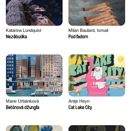
Katarina Lundquist
Milan Baulard, Ismail
Berrahma, Flore Dupont,
Nezábudka
Pod ľadom
Laurie Estampes, Quentin
Nory, Hugo Potin
Marie Urbánková
Antje Heyn
Betónová džungľa
Cat Lake City