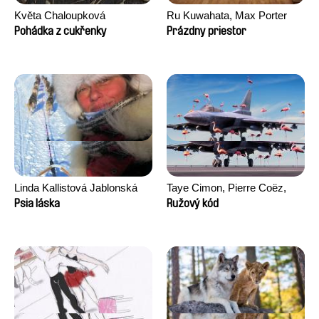
Květa Chaloupková
Ru Kuwahata, Max Porter
(Přibylová)
Pohádka z cukřenky
Prázdny priestor
Linda Kallistová Jablonská
Taye Cimon, Pierre Coëz,
Julie Groux, Sandra Leydier,
Psia láska
Ružový kód
Manuarii Morel, Romain
Seisson