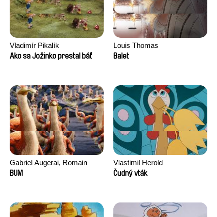
Vladimír Pikalík
Louis Thomas
Ako sa Jožinko prestal báť
Balet
Gabriel Augerai, Romain
Vlastimil Herold
Augier, Laurie Pereira De
BUM
Čudný vták
Figueiredo, Charles Di Cicco,
Yannick Jacquin