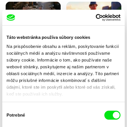
Táto webstránka používa súbory cookies
Na prispôsobenie obsahu a reklám, poskytovanie funkcií
Vladimír Pikalík
Solène Bosseboeuf, Flore
Dechorgnat, Tiphaine Klein,
sociálnych médií a analýzu návštevnosti používame
Jožinkovo vesmírne
Kajak
dobrodružstvo
Auguste Lefort, Antoine Rossi
súbory cookie. Informácie o tom, ako používate naše
webové stránky, poskytujeme aj našim partnerom v
oblasti sociálnych médií, inzercie a analýzy. Títo partneri
môžu príslušné informácie skombinovať s ďalšími
údajmi, ktoré ste im poskytli alebo ktoré od vás získali,
keď ste používali ich služby.
Výber
Potrebné
Sarah Joy Jungen, Karsten
František Jurišič
súhlasu
Kjærulf-Hoop
Kvapky
Letí, letí... tanier letí