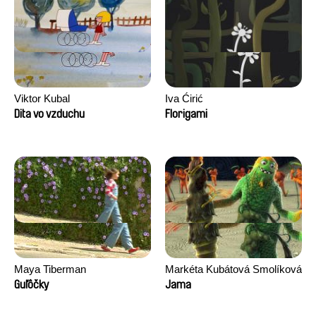
Viktor Kubal
Iva Ćirić
Dita vo vzduchu
Florigami
Maya Tiberman
Markéta Kubátová Smolíková
Guľôčky
Jama