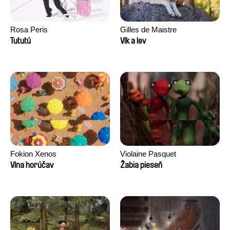
Rosa Peris
Gilles de Maistre
Tututú
Vlk a lev
Fokion Xenos
Violaine Pasquet
Vlna horúčav
Žabia pieseň