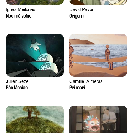
Ignas Meilunas
David Pavón
Noc má voľno
Origami
Julien Sèze
Camille​ ​ ​Alméras
Pán Mesiac
Pri mori