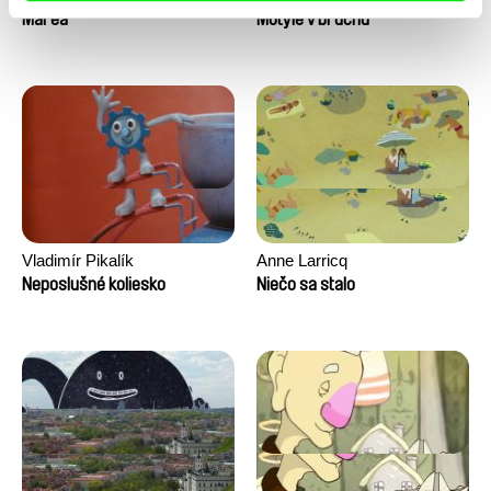
Marea
Motýle v bruchu
Vladimír Pikalík
Anne Larricq
Neposlušné koliesko
Niečo sa stalo