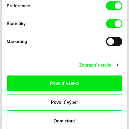
Preferencie
Štatistiky
Marketing
Aliona Baranova
Viktor Kubal
Lístok
Marcipánová komédia
Zobraziť detaily
Povoliť všetko
Povoliť výber
Odmietnuť
Giulia Martinelli
Miriam Lazrak