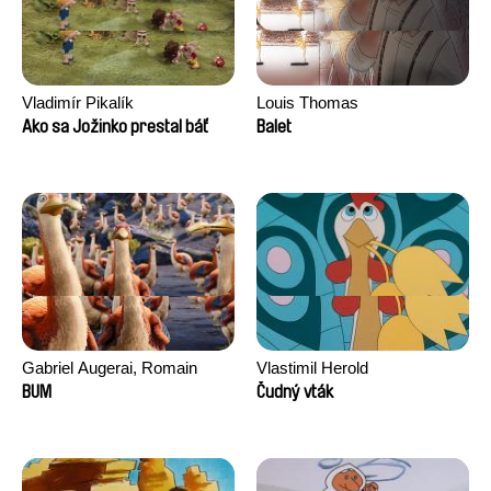
Vladimír Pikalík
Louis Thomas
Ako sa Jožinko prestal báť
Balet
Gabriel Augerai, Romain
Vlastimil Herold
Augier, Laurie Pereira De
BUM
Čudný vták
Figueiredo, Charles Di Cicco,
Yannick Jacquin