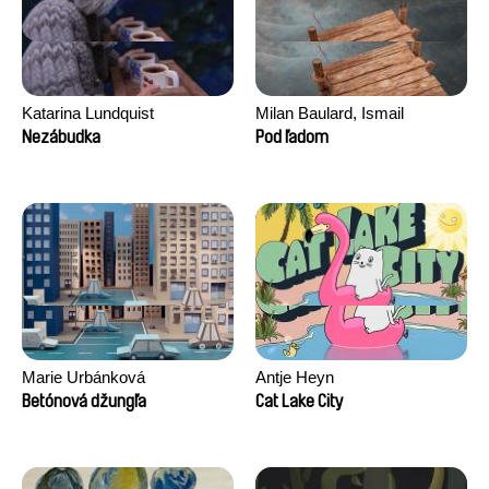
Katarina Lundquist
Milan Baulard, Ismail
Berrahma, Flore Dupont,
Nezábudka
Pod ľadom
Laurie Estampes, Quentin
Nory, Hugo Potin
Marie Urbánková
Antje Heyn
Betónová džungľa
Cat Lake City