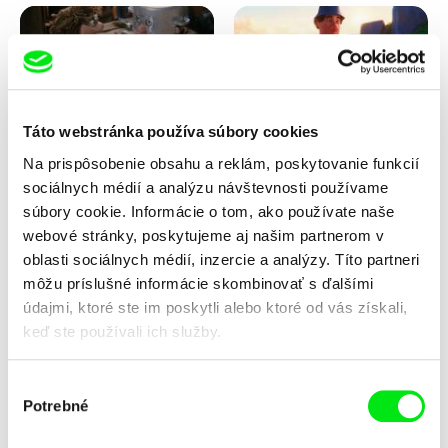
Táto webstránka používa súbory cookies
Na prispôsobenie obsahu a reklám, poskytovanie funkcií
Vladimír Pikalík
Solène Bosseboeuf, Flore
Dechorgnat, Tiphaine Klein,
sociálnych médií a analýzu návštevnosti používame
Jožinkovo vesmírne
Kajak
dobrodružstvo
Auguste Lefort, Antoine Rossi
súbory cookie. Informácie o tom, ako používate naše
webové stránky, poskytujeme aj našim partnerom v
oblasti sociálnych médií, inzercie a analýzy. Títo partneri
môžu príslušné informácie skombinovať s ďalšími
údajmi, ktoré ste im poskytli alebo ktoré od vás získali,
keď ste používali ich služby.
Výber
Potrebné
Sarah Joy Jungen, Karsten
František Jurišič
súhlasu
Kjærulf-Hoop
Kvapky
Letí, letí... tanier letí