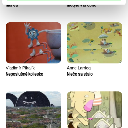
Marea
Motýle v bruchu
Vladimír Pikalík
Anne Larricq
Neposlušné koliesko
Niečo sa stalo