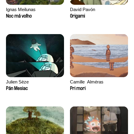
Ignas Meilunas
David Pavón
Noc má voľno
Origami
Julien Sèze
Camille​ ​ ​Alméras
Pán Mesiac
Pri mori