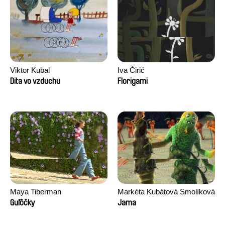
Viktor Kubal
Iva Ćirić
Dita vo vzduchu
Florigami
Maya Tiberman
Markéta Kubátová Smolíková
Guľôčky
Jama