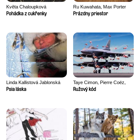
Květa Chaloupková
Ru Kuwahata, Max Porter
(Přibylová)
Pohádka z cukřenky
Prázdny priestor
Linda Kallistová Jablonská
Taye Cimon, Pierre Coëz,
Julie Groux, Sandra Leydier,
Psia láska
Ružový kód
Manuarii Morel, Romain
Seisson