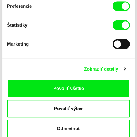
Preferencie
Štatistiky
Marketing
Aliona Baranova
Viktor Kubal
Lístok
Marcipánová komédia
Zobraziť detaily
Povoliť všetko
Povoliť výber
Odmietnuť
Giulia Martinelli
Miriam Lazrak