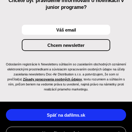
Chcete byť pravidelne informovaní o novinkách v
junior programe?
Odoslaním registrácie k Newsletteru súhlasím so zasielaním obchodných oznámení
elektronickými prostriedkami a súvisiacim spracovaním osobných údajov na účely
zasielania newsletteru Doc-Air Distribution s.r.o. a potvrdzujem, že som si
prečítal(a)
Zásady spracovania osobných údajov
, textu rozumiem a súhlasím s
ním, pričom beriem na vedomie práva tu uvedené, najmä právo na námietky proti
realizácií priameho marketingu.
Späť na dafilms.sk