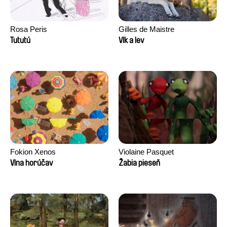
Rosa Peris
Gilles de Maistre
Tututú
Vlk a lev
Fokion Xenos
Violaine Pasquet
Vlna horúčav
Žabia pieseň