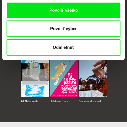
Povoliť všetko
Povoliť výber
Odmietnuť
CPH:DOX
Doclisboa
Millennium Docs
DOK Leipzig
Against Gravity
FIDMarseille
Ji.hlava IDFF
Visions du Réel