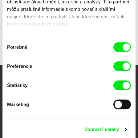
oblasti sociálnych médií, inzercie a analýzy. Títo partneri
môžu príslušné informácie skombinovať s ďalšími
údajmi, ktoré ste im poskytli alebo ktoré od vás získali,
keď ste používali ich služby.
Inge Wegge
Medvedí ostrov
Výber
Potrebné
súhlasu
Preferencie
Vaše online kino
Štatistiky
Nové filmy každý týždeň
Marketing
Portál DAFilms vznikol vďaka tvorivej spolupráci siedmich významných
európskych festivalov dokumentárneho filmu združených pod Doc Alliance.
Zobraziť detaily
Členovia Doc Alliance