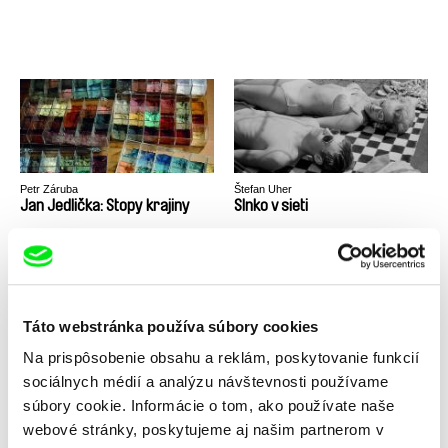
Petr Záruba
Štefan Uher
Jan Jedlička: Stopy krajiny
Slnko v sieti
Táto webstránka používa súbory cookies
Na prispôsobenie obsahu a reklám, poskytovanie funkcií
Palo Kadlečík, Martin Šenc
Alina Gorlova
sociálnych médií a analýzu návštevnosti používame
Niečo naviac
Bez viditeľných príznakov
súbory cookie. Informácie o tom, ako používate naše
webové stránky, poskytujeme aj našim partnerom v