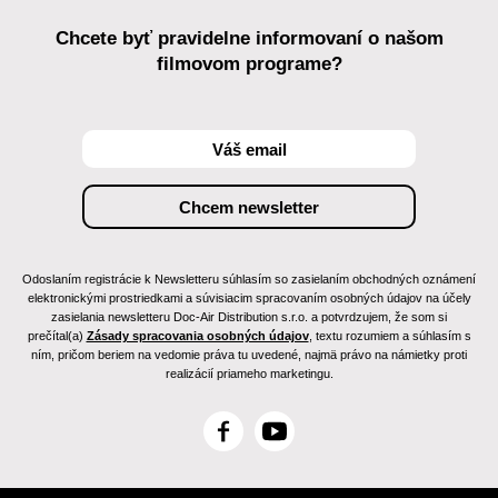
Chcete byť pravidelne informovaní o našom
filmovom programe?
Odoslaním registrácie k Newsletteru súhlasím so zasielaním obchodných oznámení
elektronickými prostriedkami a súvisiacim spracovaním osobných údajov na účely
zasielania newsletteru Doc-Air Distribution s.r.o. a potvrdzujem, že som si
prečítal(a)
Zásady spracovania osobných údajov
, textu rozumiem a súhlasím s
ním, pričom beriem na vedomie práva tu uvedené, najmä právo na námietky proti
realizácií priameho marketingu.
F
Y
a
o
c
u