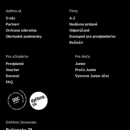
e
T
b
u
dafilms.sk
Filmy
o
b
O nás
A-Z
o
e
Partneri
Nedávno pridané
k
Ochrana súkromia
Odporúčané
Obchodné podmienky
Dostupné pre predplatiteľov
Režiséri
Pre užívateľov
Pre dieťa
Predplatné
Junior
Voucher
Prečo Junior
Darovať
Vytvorte Junior účet
FAQ
DAFilms Slovensko
Račianska 78