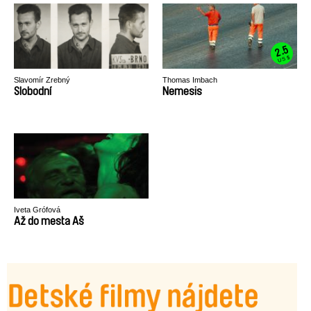
2.5
US $
Slavomír Zrebný
Thomas Imbach
Slobodní
Nemesis
Iveta Grófová
Až do mesta Aš