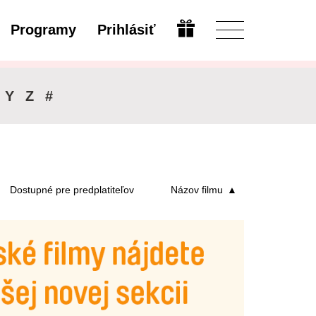
Programy
Prihlásiť
Upraviť
Y
Z
#
Dostupné pre predplatiteľov
Názov filmu