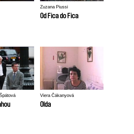
Zuzana Piussi
Od Fica do Fica
 Špátová
Viera Čákanyová
ahou
Olda