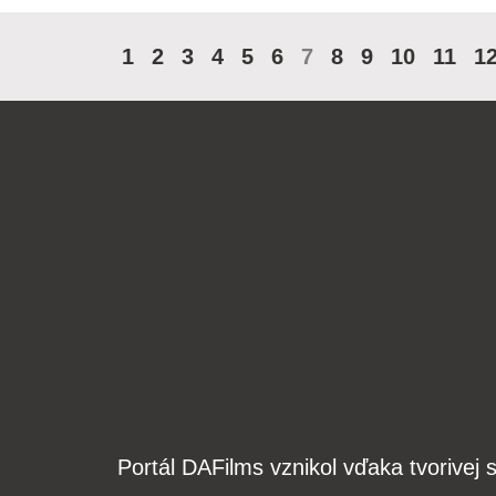
1
2
3
4
5
6
7
8
9
10
11
1
Portál DAFilms vznikol vďaka tvorive