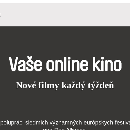
2
Vaše online kino
Nové filmy každý týždeň
j spolupráci siedmich významných európskych festi