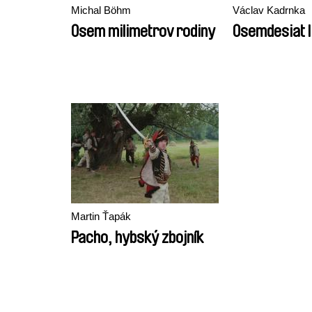
Michal Böhm
Václav Kadrnka
Osem milimetrov rodiny
Osemdesiat l
Martin Ťapák
Pacho, hybský zbojník