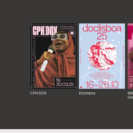
CPH:DOX
Doclisboa
Mil
Gra