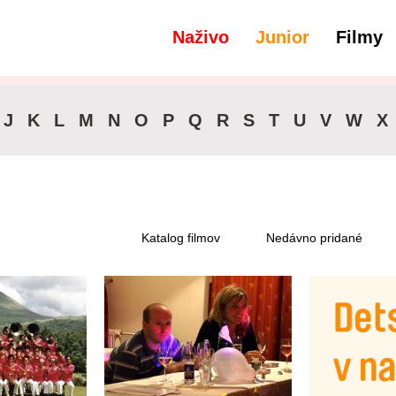
Naživo
Junior
Filmy
filtre
Dostupné pre predplatiteľov
J
K
L
M
N
O
P
Q
R
S
T
U
V
W
X
Katalog filmov
Nedávno pridané