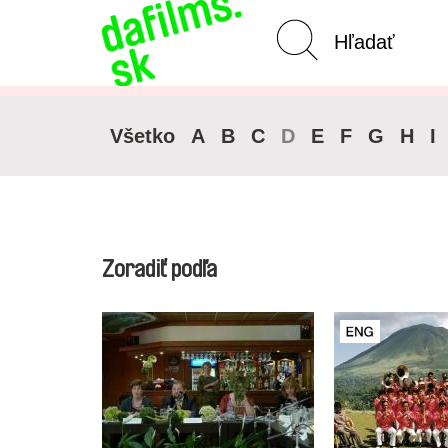
Pokročilé vyhľadávanie
Zrušiť 
Všetko
A
B
C
D
E
F
G
H
I
Zoradiť podľa