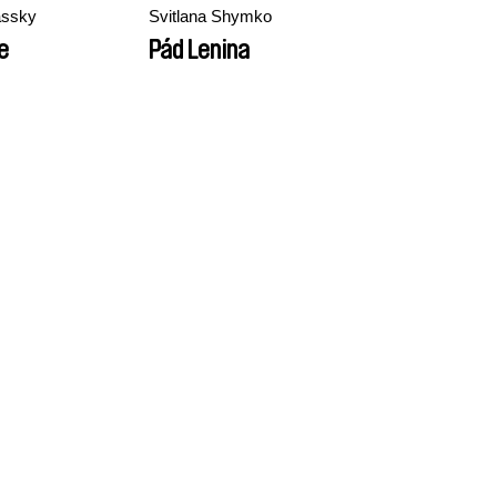
assky
Svitlana Shymko
e
Pád Lenina