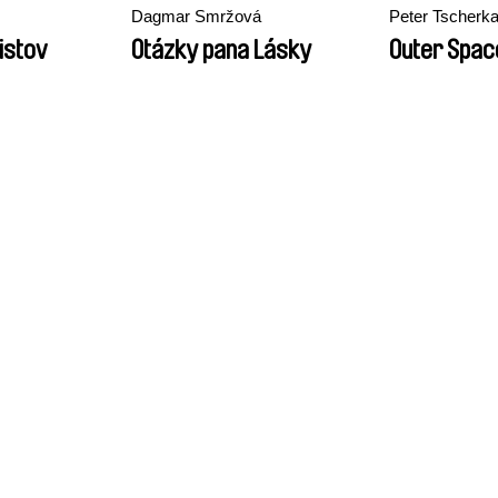
Dagmar Smržová
Peter Tscherk
istov
Otázky pana Lásky
Outer Spac