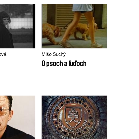
ová
Mišo Suchý
O psoch a ľuďoch