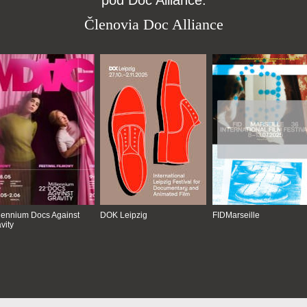
pod Doc Alliance.
Členovia Doc Alliance
lennium Docs Against
DOK Leipzig
FIDMarseille
vity