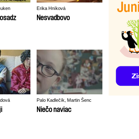
euken
Erika Hníková
mosadz
Nesvadbovo
dová
Palo Kadlečík, Martin Šenc
i
Niečo naviac