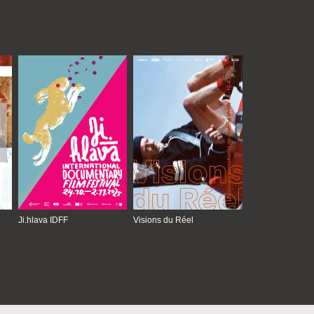
Ji.hlava IDFF
Visions du Réel