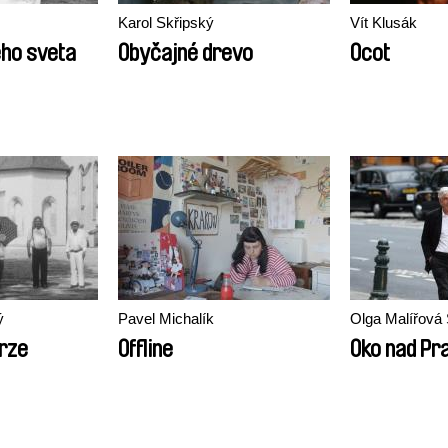
Karol Skřipský
Vít Klusák
ho sveta
Obyčajné drevo
Ocot
ý
Pavel Michalík
Olga Malířová
rze
Offline
Oko nad Pr