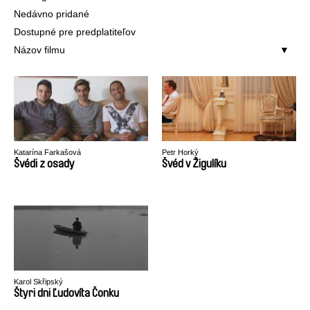
Nedávno pridané
Dostupné pre predplatiteľov
Názov filmu
Katarína Farkašová
Petr Horký
Švédi z osady
Švéd v Žigulíku
Karol Skřipský
Štyri dni Ľudovíta Čonku