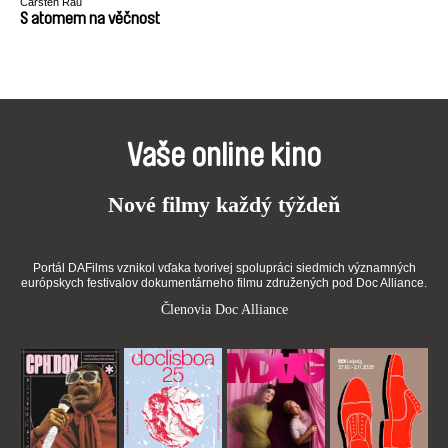
Carsten Rau
S atomem na věčnost
Vaše online kino
Nové filmy každý týždeň
Portál DAFilms vznikol vďaka tvorivej spolupráci siedmich významných
európskych festivalov dokumentárneho filmu združených pod Doc Alliance.
Členovia Doc Alliance