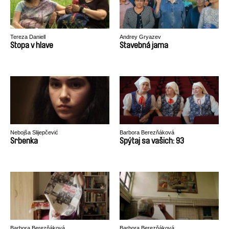
Tereza Daniell
Andrey Gryazev
Stopa v hlave
Stavebná jama
Nebojša Slijepčević
Barbora Berezňáková
Srbenka
Spýtaj sa vašich: 93
Barbora Berezňáková
Barbora Berezňáková