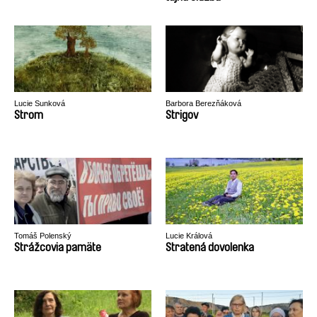
Lucie Sunková
Barbora Berezňáková
Strom
Strigov
Tomáš Polenský
Lucie Králová
Strážcovia pamäte
Stratená dovolenka