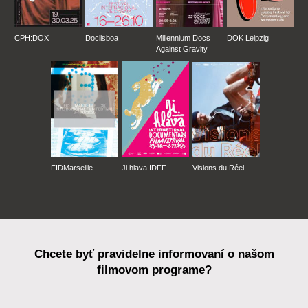
CPH:DOX
Doclisboa
Millennium Docs
DOK Leipzig
Against Gravity
FIDMarseille
Ji.hlava IDFF
Visions du Réel
Chcete byť pravidelne informovaní o našom
filmovom programe?