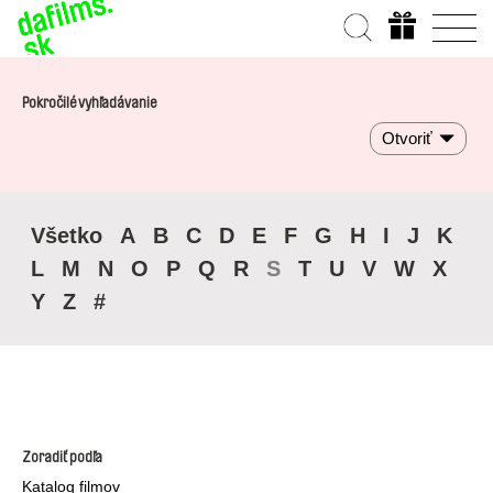
Pokročilé vyhľadávanie
Otvoriť
Všetko
A
B
C
D
E
F
G
H
I
J
K
L
M
N
O
P
Q
R
S
T
U
V
W
X
Y
Z
#
Zoradiť podľa
Katalog filmov