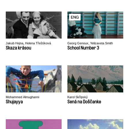
Jakub Hejna, Helena Třeštíková
Georg Genoux, Yelizaveta Smith
Skaza krásou
School Number 3
Mohammed Almughanni
Karol Skřipský
Shujayya
Sená na Doščanke