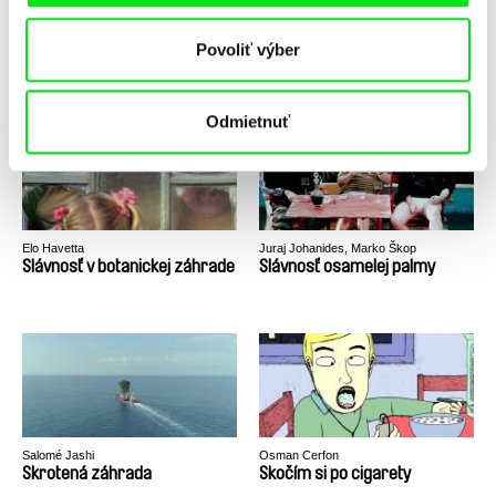
Štefan Uher
Juraj Lehotský
Povoliť výber
Slnko v sieti
Slepé lásky
Odmietnuť
Elo Havetta
Juraj Johanides, Marko Škop
Slávnosť v botanickej záhrade
Slávnosť osamelej palmy
Salomé Jashi
Osman Cerfon
Skrotená záhrada
Skočím si po cigarety