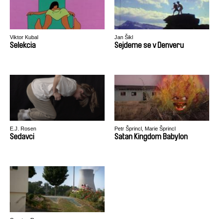
Viktor Kubal
Jan Šikl
Selekcia
Sejdeme se v Denveru
E.J. Rosen
Petr Šprincl, Marie Šprincl
Sedavci
Satan Kingdom Babylon