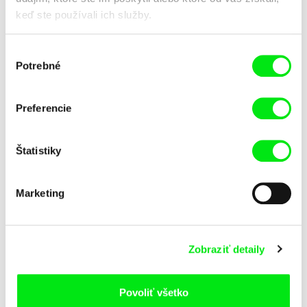
keď ste používali ich služby.
Výber
Potrebné
súhlasu
Jan Šikl
Anna Grusková
Sousoší dědečka Vindy
Smutné jazyky
Preferencie
Štatistiky
Marketing
Martin Hollý
Slavomír Zrebný
Smrť šitá na mieru
Slobodní
Zobraziť detaily
Povoliť všetko