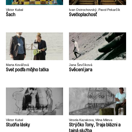
Viktor Kubal
Ivan Ostrochovský, Pavol Pekarčík
Šach
Svetloplachosť
Marta Kovářová
Jana Ševčíková
Svet podľa môjho tatka
Svěcení jara
Viktor Kubal
Vesela Kazakova, Mina Mileva
Studňa lásky
Strýčko Tony, Traja blázni a
tajná služba