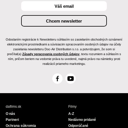
Odoslaním registrácie k Newsletteru súhlasím so zasielaním obchodných oznámení
elektronickými prostriedkami a súvisiacim spracovaním osobných údajov na účely
zasielania newsletteru Doc-Air Distribution s.r.o. a potvrdzujem, že som si
prečítal(a)
Zásady spracovania osobných údajov
, textu rozumiem a súhlasím s
ním, pričom beriem na vedomie práva tu uvedené, najmä právo na námietky proti
realizácií priameho marketingu.
F
Y
a
o
c
u
e
T
b
u
dafilms.sk
Filmy
o
b
O nás
A-Z
o
e
Partneri
Nedávno pridané
k
Ochrana súkromia
Odporúčané