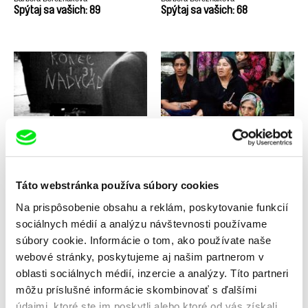
Spýtaj sa vašich: 89
Spýtaj sa vašich: 68
Karel Vachek
Drahomíra Vihanová
Spřízněni volbou
Správa o putovaní študentov
Petra a Jakuba
Táto webstránka používa súbory cookies
Na prispôsobenie obsahu a reklám, poskytovanie funkcií
sociálnych médií a analýzu návštevnosti používame
súbory cookie. Informácie o tom, ako používate naše
webové stránky, poskytujeme aj našim partnerom v
Pavol Sýkora
Anja Salomonowitz
Spoveď
Spať s tigrom
oblasti sociálnych médií, inzercie a analýzy. Títo partneri
môžu príslušné informácie skombinovať s ďalšími
údajmi, ktoré ste im poskytli alebo ktoré od vás získali,