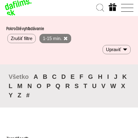
Pokročilé vyhľadávanie
Zrušiť filtre
1-15 min.
Upraviť
Všetko
A
B
C
D
E
F
G
H
I
J
K
L
M
N
O
P
Q
R
S
T
U
V
W
X
Y
Z
#