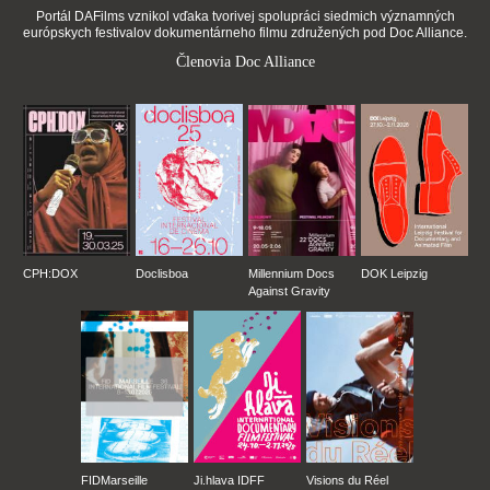
Portál DAFilms vznikol vďaka tvorivej spolupráci siedmich významných
európskych festivalov dokumentárneho filmu združených pod Doc Alliance.
Členovia Doc Alliance
CPH:DOX
Doclisboa
Millennium Docs
DOK Leipzig
Against Gravity
FIDMarseille
Ji.hlava IDFF
Visions du Réel