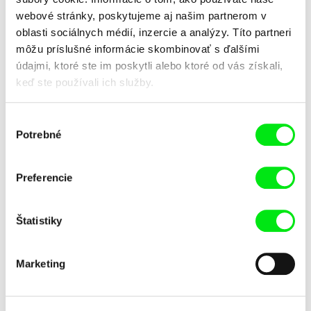
Vidíš, Praha
Voda a práca
webové stránky, poskytujeme aj našim partnerom v
oblasti sociálnych médií, inzercie a analýzy. Títo partneri
môžu príslušné informácie skombinovať s ďalšími
údajmi, ktoré ste im poskytli alebo ktoré od vás získali,
keď ste používali ich služby.
Výber
Leopold Bródy, Viktor Kubal
Dušan Hanák
Potrebné
súhlasu
Vstupujeme do doby atómovej
Výzva do ticha
Preferencie
Štatistiky
Viktor Kubal
Andrej Kolenčík
Marketing
Zem
Zjavenie Jána