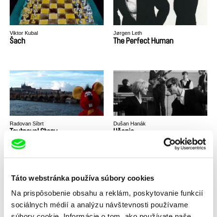
Viktor Kubal
Jørgen Leth
Šach
The Perfect Human
Radovan Síbrt
Dušan Hanák
Toytravel Story
Učenie
Táto webstránka používa súbory cookies
Na prispôsobenie obsahu a reklám, poskytovanie funkcií
sociálnych médií a analýzu návštevnosti používame
Barbora Šimková
Martin Slivka
súbory cookie. Informácie o tom, ako používate naše