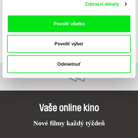
Zobraziť detaily
Povoliť všetko
Anastasiia Falileieva
Zomrela som v Irpini
Povoliť výber
Odmietnuť
1
2
Vaše online kino
Nové filmy každý týždeň