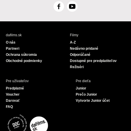
F
Y
a
o
c
u
e
T
b
u
dafilms.sk
Filmy
o
b
O nás
A-Z
o
e
Partneri
Nedávno pridané
k
Ochrana súkromia
Odporúčané
Obchodné podmienky
Dostupné pre predplatiteľov
Režiséri
Pre užívateľov
Pre dieťa
Predplatné
Junior
Voucher
Prečo Junior
Darovať
Vytvorte Junior účet
FAQ