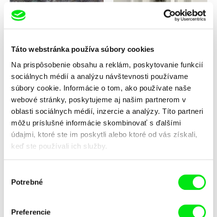
Ľubomír Slivka
Andrea Slováková
Pavúk: horolezec storočia
Pět set plošin
Táto webstránka používa súbory cookies
Na prispôsobenie obsahu a reklám, poskytovanie funkcií
sociálnych médií a analýzu návštevnosti používame
súbory cookie. Informácie o tom, ako používate naše
webové stránky, poskytujeme aj našim partnerom v
oblasti sociálnych médií, inzercie a analýzy. Títo partneri
môžu príslušné informácie skombinovať s ďalšími
Dorota Vlnová
Andrea Kalinová
Po nás potopa
Po sezóne
údajmi, ktoré ste im poskytli alebo ktoré od vás získali,
keď ste používali ich služby.
Výber
Potrebné
súhlasu
Preferencie
Martin Mareček