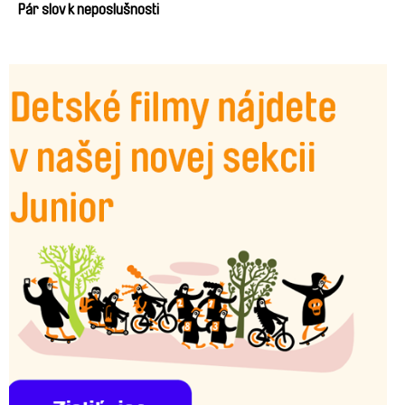
Weingartová
Pár slov k neposlušnosti