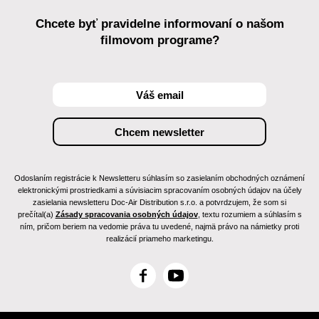
Chcete byť pravidelne informovaní o našom
filmovom programe?
Odoslaním registrácie k Newsletteru súhlasím so zasielaním obchodných oznámení
elektronickými prostriedkami a súvisiacim spracovaním osobných údajov na účely
zasielania newsletteru Doc-Air Distribution s.r.o. a potvrdzujem, že som si
prečítal(a)
Zásady spracovania osobných údajov
, textu rozumiem a súhlasím s
ním, pričom beriem na vedomie práva tu uvedené, najmä právo na námietky proti
realizácií priameho marketingu.
F
Y
a
o
c
u