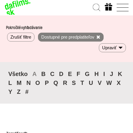
Pokročilé vyhľadávanie
Zrušiť filtre
Dostupné pre predplatiteľov
Upraviť
Všetko
A
B
C
D
E
F
G
H
I
J
K
L
M
N
O
P
Q
R
S
T
U
V
W
X
Y
Z
#