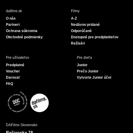
e
T
b
u
dafilms.sk
Filmy
o
b
O nás
A-Z
o
e
Partneri
Nedávno pridané
k
Ochrana súkromia
Odporúčané
Obchodné podmienky
Dostupné pre predplatiteľov
Režiséri
Pre užívateľov
Pre dieťa
Predplatné
Junior
Voucher
Prečo Junior
Darovať
Vytvorte Junior účet
FAQ
DAFilms Slovensko
Račianska 78