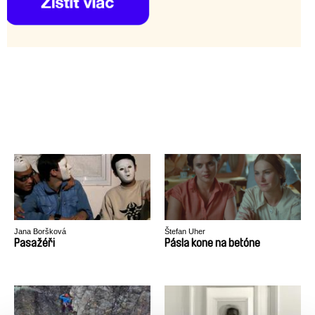
Jana Boršková
Štefan Uher
Pasažéři
Pásla kone na betóne