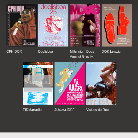
CPH:DOX
Doclisboa
Millennium Docs
DOK Leipzig
Against Gravity
FIDMarseille
Ji.hlava IDFF
Visions du Réel