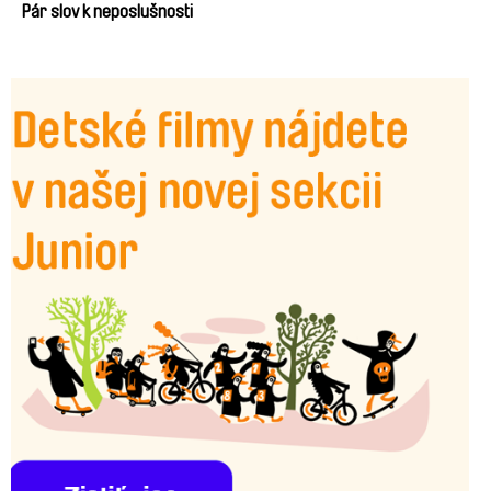
Weingartová
Pár slov k neposlušnosti