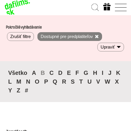
Pokročilé vyhľadávanie
Zrušiť filtre
Dostupné pre predplatiteľov
Upraviť
Všetko
A
B
C
D
E
F
G
H
I
J
K
L
M
N
O
P
Q
R
S
T
U
V
W
X
Y
Z
#