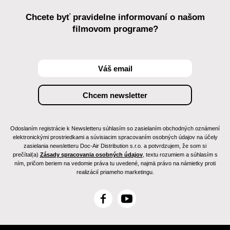
Chcete byť pravidelne informovaní o našom
filmovom programe?
Odoslaním registrácie k Newsletteru súhlasím so zasielaním obchodných oznámení
elektronickými prostriedkami a súvisiacim spracovaním osobných údajov na účely
zasielania newsletteru Doc-Air Distribution s.r.o. a potvrdzujem, že som si
prečítal(a)
Zásady spracovania osobných údajov
, textu rozumiem a súhlasím s
ním, pričom beriem na vedomie práva tu uvedené, najmä právo na námietky proti
realizácií priameho marketingu.
F
Y
a
o
c
u