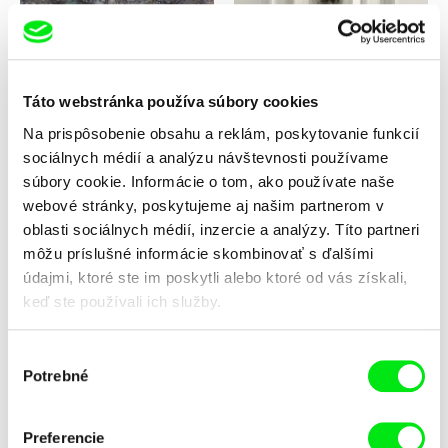
Ľubomír Slivka
Andrea Slováková
Pavúk: horolezec storočia
Pět set plošin
Táto webstránka používa súbory cookies
Na prispôsobenie obsahu a reklám, poskytovanie funkcií
sociálnych médií a analýzu návštevnosti používame
súbory cookie. Informácie o tom, ako používate naše
webové stránky, poskytujeme aj našim partnerom v
oblasti sociálnych médií, inzercie a analýzy. Títo partneri
môžu príslušné informácie skombinovať s ďalšími
Dorota Vlnová
Andrea Kalinová
Po nás potopa
Po sezóne
údajmi, ktoré ste im poskytli alebo ktoré od vás získali,
keď ste používali ich služby.
Výber
Potrebné
súhlasu
Preferencie
Martin Mareček