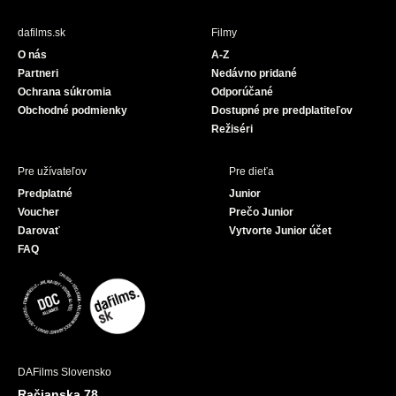
e
T
b
u
dafilms.sk
Filmy
o
b
O nás
A-Z
o
e
Partneri
Nedávno pridané
k
Ochrana súkromia
Odporúčané
Obchodné podmienky
Dostupné pre predplatiteľov
Režiséri
Pre užívateľov
Pre dieťa
Predplatné
Junior
Voucher
Prečo Junior
Darovať
Vytvorte Junior účet
FAQ
DAFilms Slovensko
Račianska 78