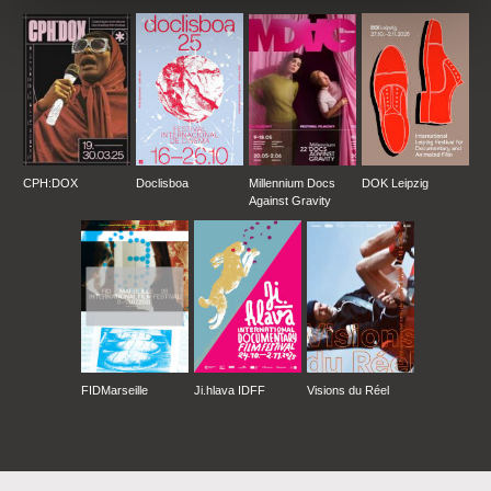
CPH:DOX
Doclisboa
Millennium Docs
DOK Leipzig
Against Gravity
FIDMarseille
Ji.hlava IDFF
Visions du Réel