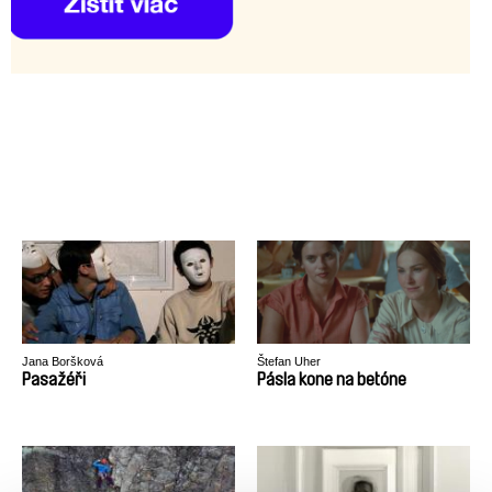
Jana Boršková
Štefan Uher
Pasažéři
Pásla kone na betóne