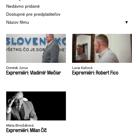
Nedávno pridané
Dostupné pre predplatiteľov
Názov filmu
Dominik Jursa
Lucia Kašová
Expremiéri: Vladimír Mečiar
Expremiéri: Robert Fico
Mária Brnušáková
Expremiéri: Milan Číč