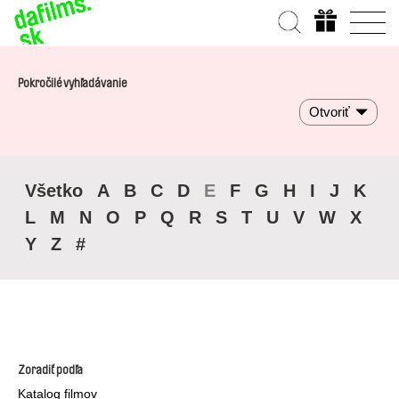
Pokročilé vyhľadávanie
Otvoriť
Všetko
A
B
C
D
E
F
G
H
I
J
K
L
M
N
O
P
Q
R
S
T
U
V
W
X
Y
Z
#
Zoradiť podľa
Katalog filmov