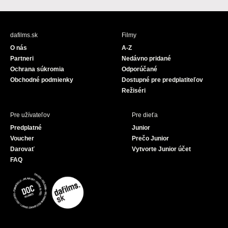
c
u
e
T
b
u
dafilms.sk
Filmy
o
b
O nás
A-Z
o
e
Partneri
Nedávno pridané
k
Ochrana súkromia
Odporúčané
Obchodné podmienky
Dostupné pre predplatiteľov
Režiséri
Pre užívateľov
Pre dieťa
Predplatné
Junior
Voucher
Prečo Junior
Darovať
Vytvorte Junior účet
FAQ