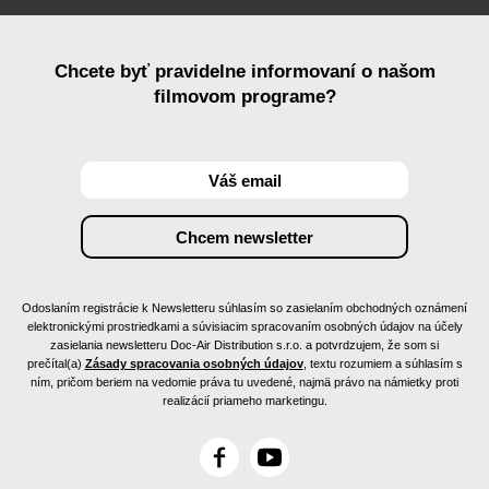
Chcete byť pravidelne informovaní o našom
filmovom programe?
Odoslaním registrácie k Newsletteru súhlasím so zasielaním obchodných oznámení
elektronickými prostriedkami a súvisiacim spracovaním osobných údajov na účely
zasielania newsletteru Doc-Air Distribution s.r.o. a potvrdzujem, že som si
prečítal(a)
Zásady spracovania osobných údajov
, textu rozumiem a súhlasím s
ním, pričom beriem na vedomie práva tu uvedené, najmä právo na námietky proti
realizácií priameho marketingu.
F
Y
a
o