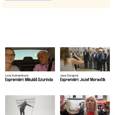
Lena Kušnieriková
Jana Durajová
Expremiéri: Mikuláš Dzurinda
Expremiéri: Jozef Moravčík