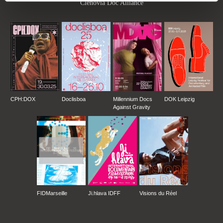
Členovia Doc Alliance
CPH:DOX
Doclisboa
Millennium Docs
DOK Leipzig
Against Gravity
FIDMarseille
Ji.hlava IDFF
Visions du Réel