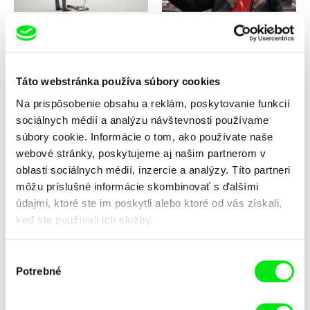
Kristína Leidenfrostová
Edo Cicha
Expremiéri: Ján Čarnogurský
Expremiéri: Iveta Radičová
Táto webstránka používa súbory cookies
Na prispôsobenie obsahu a reklám, poskytovanie funkcií
sociálnych médií a analýzu návštevnosti používame
súbory cookie. Informácie o tom, ako používate naše
webové stránky, poskytujeme aj našim partnerom v
Pavel Koutecký, Jan Šikl
Pavel Koutecký, Jan Šikl
Evoluce 4 z revoluce (4/4) -
Evoluce 4 z revoluce (3/4) -
oblasti sociálnych médií, inzercie a analýzy. Títo partneri
Kryštof Rímský
Jan Ruml
môžu príslušné informácie skombinovať s ďalšími
údajmi, ktoré ste im poskytli alebo ktoré od vás získali,
keď ste používali ich služby.
Výber
Potrebné
súhlasu
Pavel Koutecký, Jan Šikl
Pavel Koutecký, Jan Šikl
Evoluce 4 z revoluce (2/4) -
Evoluce 4 z revoluce (1/4) -
Martin Mejstřík
Michael Kocáb