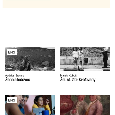
Audrius Stonys
Marek Kuboš
Žena a ledovec
Žel. st. 2 tr. Kraľovany