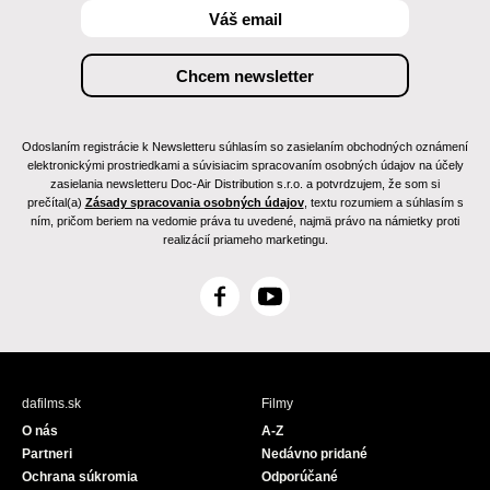
Odoslaním registrácie k Newsletteru súhlasím so zasielaním obchodných oznámení
elektronickými prostriedkami a súvisiacim spracovaním osobných údajov na účely
zasielania newsletteru Doc-Air Distribution s.r.o. a potvrdzujem, že som si
prečítal(a)
Zásady spracovania osobných údajov
, textu rozumiem a súhlasím s
ním, pričom beriem na vedomie práva tu uvedené, najmä právo na námietky proti
realizácií priameho marketingu.
F
Y
a
o
c
u
e
T
b
u
dafilms.sk
Filmy
o
b
O nás
A-Z
o
e
Partneri
Nedávno pridané
k
Ochrana súkromia
Odporúčané