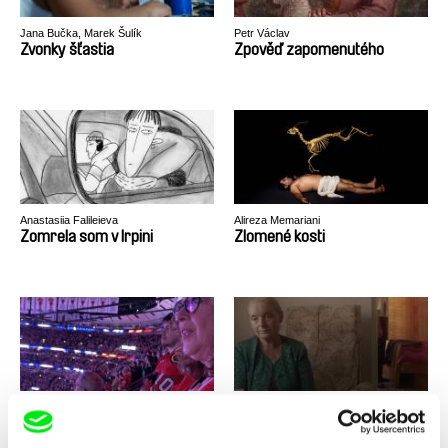
Jana Bučka, Marek Šulík
Petr Václav
Zvonky šťastia
Zpověď zapomenutého
Anastasiia Falileieva
Alireza Memariani
Zomrela som v Irpini
Zlomené kosti
Ľubomír Slivka
Andrej Kolenčík
Zlatí chlapci: Príbehy
Zjavenie Jána
slovenského hokeja