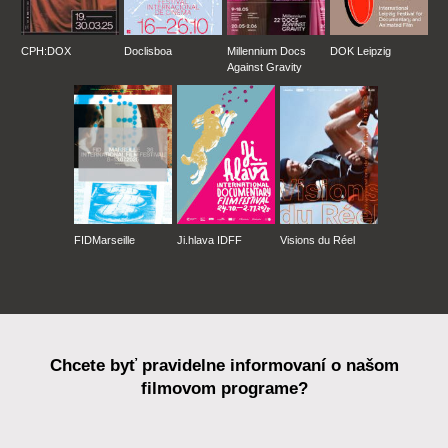
CPH:DOX
Doclisboa
Millennium Docs
DOK Leipzig
Against Gravity
FIDMarseille
Ji.hlava IDFF
Visions du Réel
Chcete byť pravidelne informovaní o našom
filmovom programe?