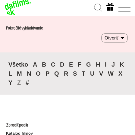
Pokročilé vyhľadávanie
Otvoriť
Všetko
A
B
C
D
E
F
G
H
I
J
K
L
M
N
O
P
Q
R
S
T
U
V
W
X
Y
Z
#
Zoradiť podľa
Katalog filmov