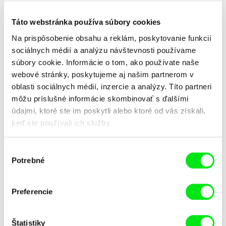
Táto webstránka používa súbory cookies
Na prispôsobenie obsahu a reklám, poskytovanie funkcií
sociálnych médií a analýzu návštevnosti používame
súbory cookie. Informácie o tom, ako používate naše
webové stránky, poskytujeme aj našim partnerom v
Peter Hošták
Viktor Kubal
Zima a Tma
Zem
oblasti sociálnych médií, inzercie a analýzy. Títo partneri
môžu príslušné informácie skombinovať s ďalšími
údajmi, ktoré ste im poskytli alebo ktoré od vás získali,
keď ste používali ich služby.
Výber
Potrebné
súhlasu
Martin Mareček
Viktor Kubal
Zdroj
Zbojník Jurko
Preferencie
Štatistiky